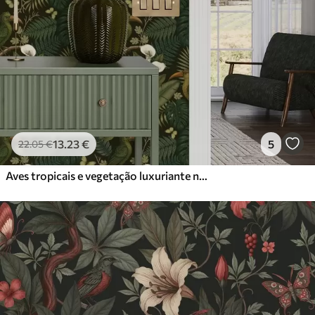
13
.23
€
5
22
.05
€
Aves tropicais e vegetação luxuriante num fundo escuro de selva