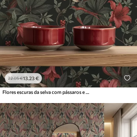
13
.23
€
22
.05
€
Flores escuras da selva com pássaros e borboletas