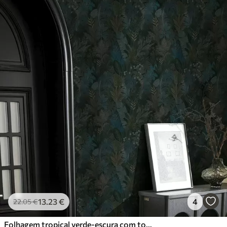
13
.23
€
4
22
.05
€
Folhagem tropical verde-escura com toques azuis