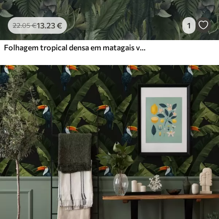
13
.23
€
1
22
.05
€
Folhagem tropical densa em matagais verde-escuros