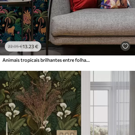
13
.23
€
22
.05
€
Animais tropicais brilhantes entre folhagem num fundo escuro