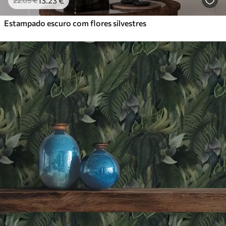
13
.23
€
22
.05
€
Estampado escuro com flores silvestres