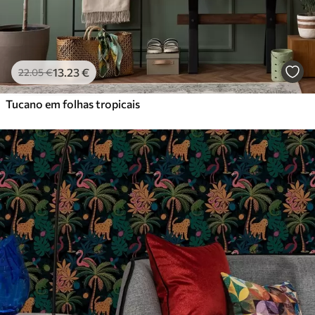
13
.23
€
22
.05
€
Tucano em folhas tropicais