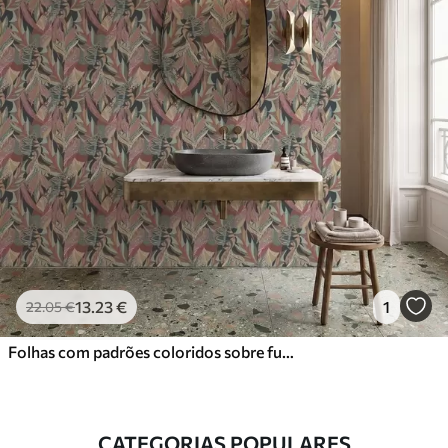
13
.23
€
1
22
.05
€
Folhas com padrões coloridos sobre fundo escuro
CATEGORIAS POPULARES