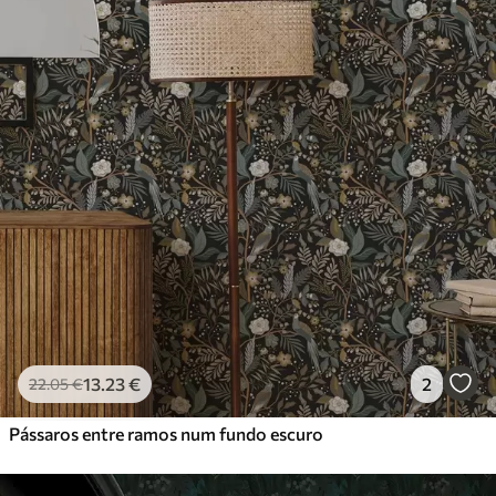
13
.23
€
2
22
.05
€
Pássaros entre ramos num fundo escuro