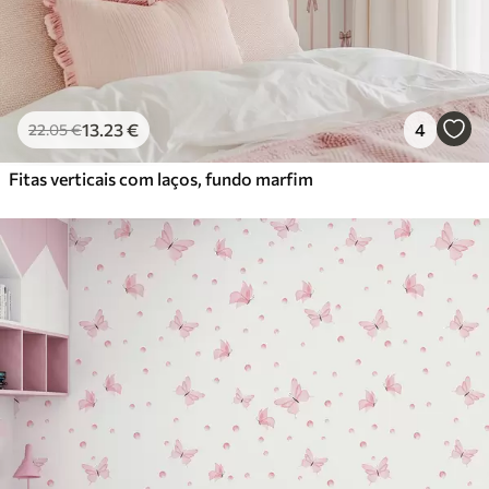
13
.23
€
4
22
.05
€
Fitas verticais com laços, fundo marfim