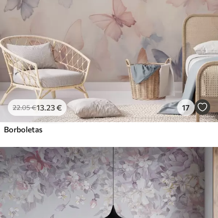
13
.23
€
17
22
.05
€
Borboletas