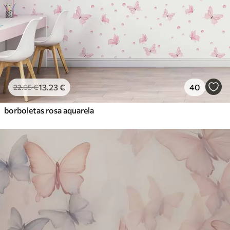
13
.23
€
40
22
.05
€
borboletas rosa aquarela