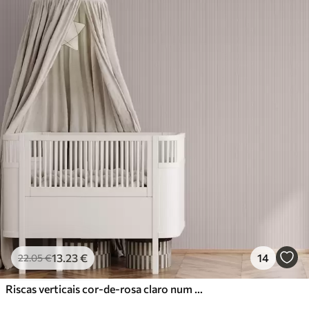
13
.23
€
14
22
.05
€
Riscas verticais cor-de-rosa claro num estilo delicado