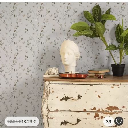
13
.23
€
39
22
.05
€