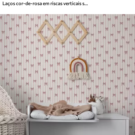
Laços cor-de-rosa em riscas verticais sobre um fundo claro
Vinil Premium
65
.00
39
.00
€
/m²