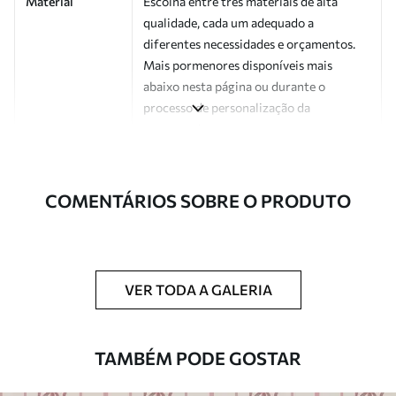
Material
Escolha entre três materiais de alta
qualidade, cada um adequado a
diferentes necessidades e orçamentos.
Mais pormenores disponíveis mais
abaixo nesta página ou durante o
processo de personalização da
encomenda.
Autor
Estúdio de design Uwalls
COMENTÁRIOS SOBRE O PRODUTO
Número do
a01074
artigo
Acabamento
Semibrilhante.
VER TODA A GALERIA
Produção
Impresso sob encomenda e entregue em
rolos de até 50 cm de largura.
TAMBÉM PODE GOSTAR
Opções
Disponível com revestimento de verniz
adicionais
e/ou adesivo para papel de parede.