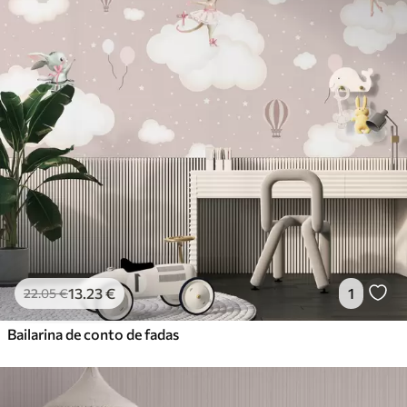
13
.23
€
1
22
.05
€
Bailarina de conto de fadas