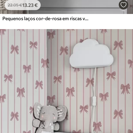
13
.23
€
22
.05
€
Pequenos laços cor-de-rosa em riscas verticais