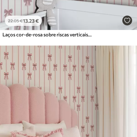
13
.23
€
22
.05
€
Laços cor-de-rosa sobre riscas verticais num fundo claro