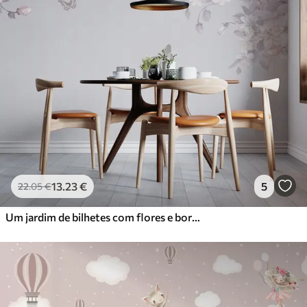
13
.23
€
5
22
.05
€
Um jardim de bilhetes com flores e borboletas