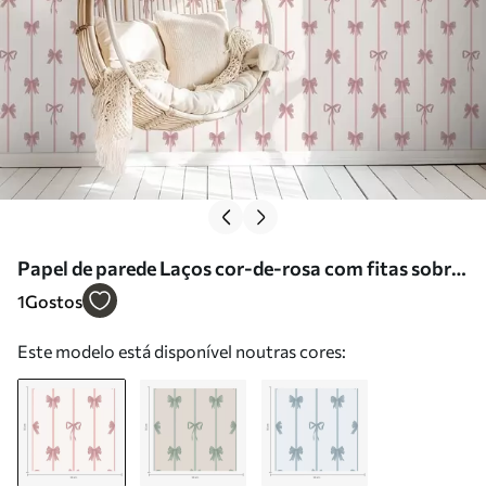
Papel de parede Laços cor-de-rosa com fitas sobre
um fundo claro Nr. a01074
1
Gostos
Este modelo está disponível noutras cores: