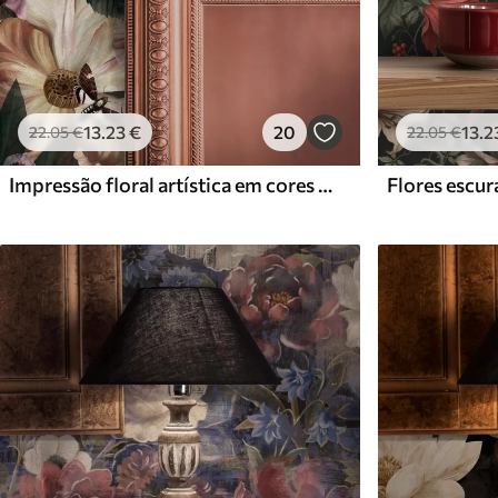
13
.23
€
20
13
.2
22
.05
€
22
.05
€
Impressão floral artística em cores escuras