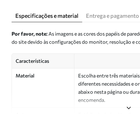
Especificações e material
Entrega e pagamento
Por favor, note:
As imagens e as cores dos papéis de pare
do site devido às configurações do monitor, resolução e 
Características
Material
Escolha entre três materiai
diferentes necessidades e 
abaixo nesta página ou dura
encomenda.
Autor
Estúdio de design Uwalls
Número do artigo
a01032