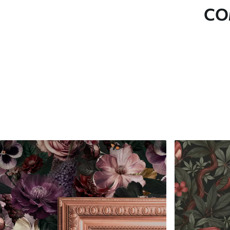
Acabamento
Semibrilhante.
CO
Produção
Impresso sob encomenda e e
Opções adicionais
Disponível com revestimento
Limpeza
Pode ser limpo suavemente 
com revestimento de verniz
Método de aplicação
Aplicação perfeita
Materiais disponíveis
Standard
Premium
45
.00
56
.67
27
.00
€
/m²
34
.00
€
/m²