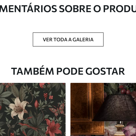
MENTÁRIOS SOBRE O PROD
ntregue em rolos de até 50 cm de largura.
 de verniz e/ou adesivo para papel de parede.
VER TODA A GALERIA
com uma esponja macia. Murais de parede
 podem ser limpos com água.
TAMBÉM PODE GOSTAR
Vinil Premium
65
.00
39
.00
€
/m²