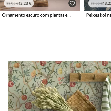
13
.23
€
13
.2
22
.05
€
22
.05
€
Ornamento escuro com plantas em estilo clássico