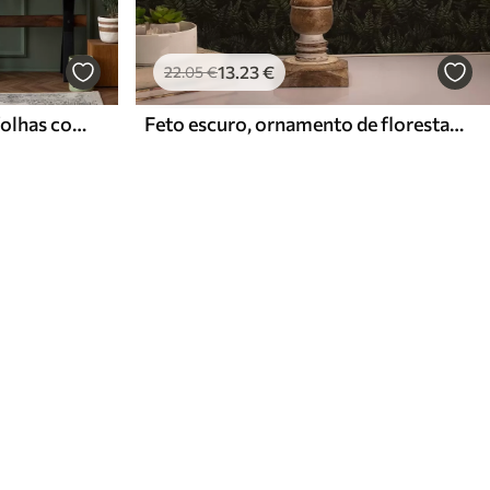
13
.23
€
22
.05
€
Flora escura com flores e folhas cor-de-rosa, fundo escuro
Feto escuro, ornamento de floresta, cores nocturnas