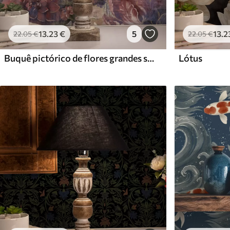
13
.23
€
5
13
.2
22
.05
€
22
.05
€
Buquê pictórico de flores grandes sobre fundo índigo profundo
Lótus