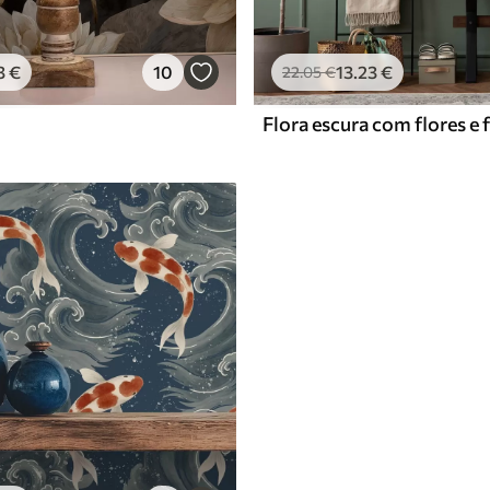
3
€
10
13
.23
€
22
.05
€