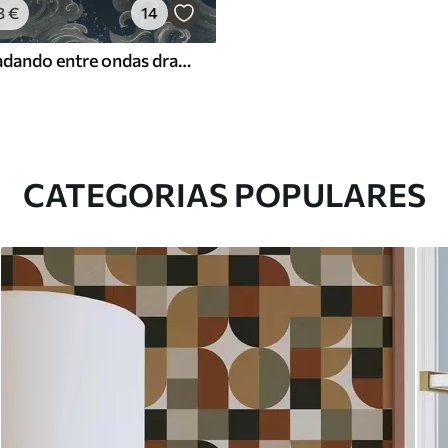
3
€
14
Peixes koi nadando entre ondas dramáticas do oceano
CATEGORIAS POPULARES