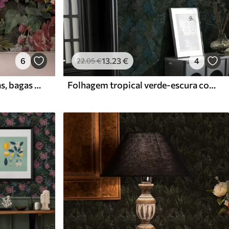
6
13
.23
€
4
22
.05
€
Peônias dramáticas escuras, bagas e borboleta sobre fundo preto
Folhagem tropical verde-escura com toques azuis