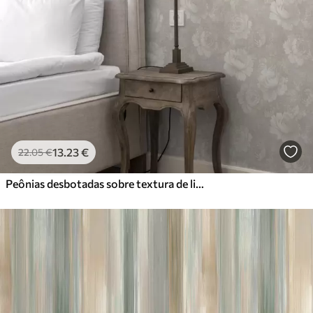
13
.23
€
22
.05
€
Peônias desbotadas sobre textura de linho numa paleta de tons bege suaves