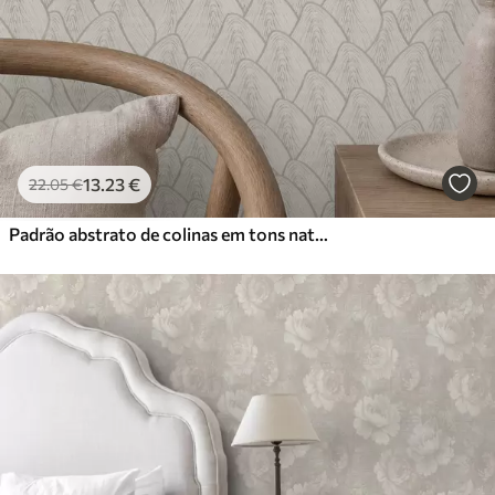
13
.23
€
22
.05
€
Padrão abstrato de colinas em tons naturais