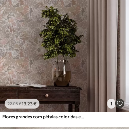
13
.23
€
1
22
.05
€
Flores grandes com pétalas coloridas em tons pastel