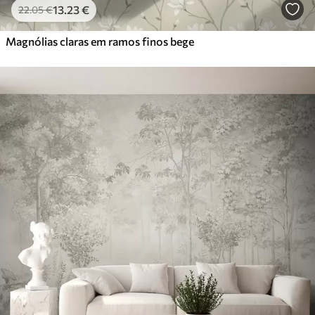
13
.23
€
22
.05
€
Magnólias claras em ramos finos bege