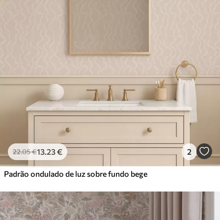
13
.23
€
2
22
.05
€
Padrão ondulado de luz sobre fundo bege