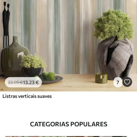
13
.23
€
7
22
.05
€
Listras verticais suaves
CATEGORIAS POPULARES