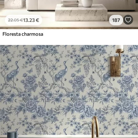
13
.23
€
187
22
.05
€
Floresta charmosa