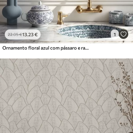
13
.23
€
1
22
.05
€
Ornamento floral azul com pássaro e ramos