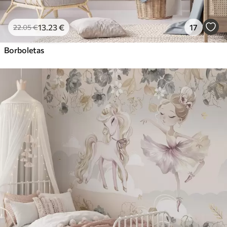
13
.23
€
17
22
.05
€
Borboletas