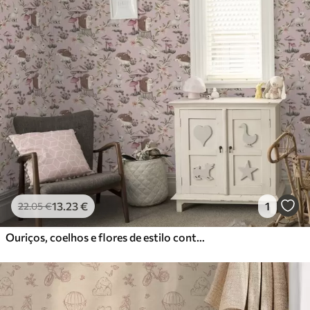
13
.23
€
1
22
.05
€
Ouriços, coelhos e flores de estilo conto de fadas entre cogumelos num fundo cor-de-rosa