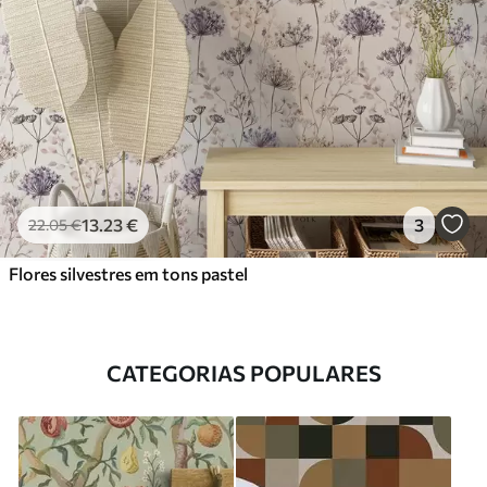
13
.23
€
3
22
.05
€
Flores silvestres em tons pastel
CATEGORIAS POPULARES