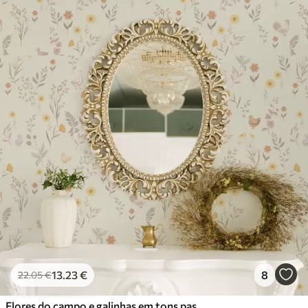
13
.23
€
8
22
.05
€
Flores do campo e galinhas em tons pastel suaves