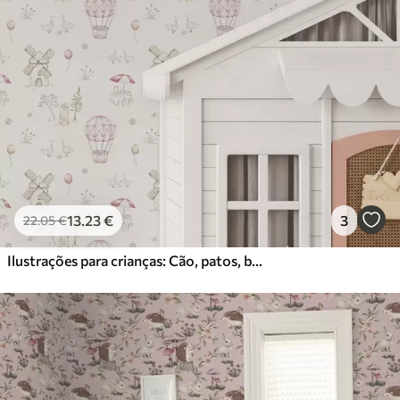
13
.23
€
3
22
.05
€
Ilustrações para crianças: Cão, patos, bolas, moinho