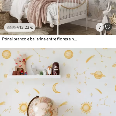
13
.23
€
7
22
.05
€
Pónei branco e bailarina entre flores e nuvens