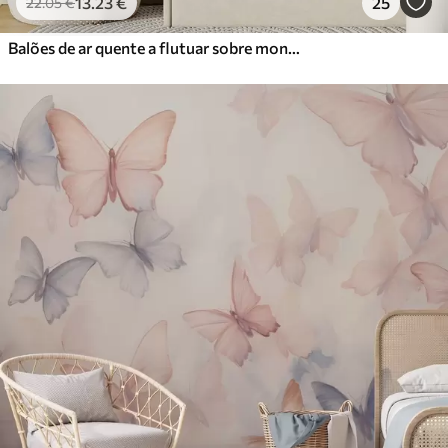
13
.23
€
25
22
.05
€
Balões de ar quente a flutuar sobre montanhas em tons pastel neutros e suaves