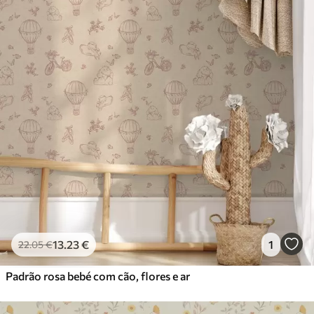
13
.23
€
1
22
.05
€
Padrão rosa bebé com cão, flores e ar