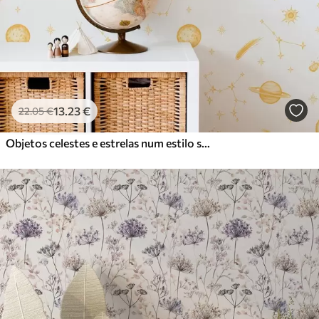
13
.23
€
22
.05
€
Objetos celestes e estrelas num estilo suave