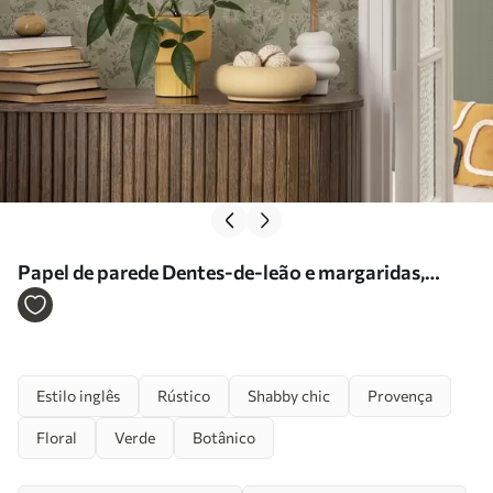
Papel de parede Dentes-de-leão e margaridas,
padrão botânico sobre fundo cinzento-verde Nr.
a00224
Estilo inglês
Rústico
Shabby chic
Provença
Floral
Verde
Botânico