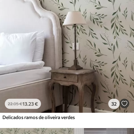
13
.23
€
32
22
.05
€
Delicados ramos de oliveira verdes