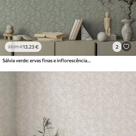
13
.23
€
2
22
.05
€
Sálvia verde: ervas finas e inflorescências, padrão delicado