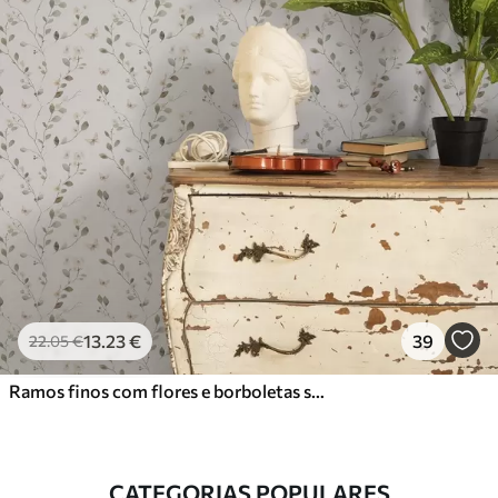
13
.23
€
39
22
.05
€
Ramos finos com flores e borboletas sobre fundo branco
CATEGORIAS POPULARES