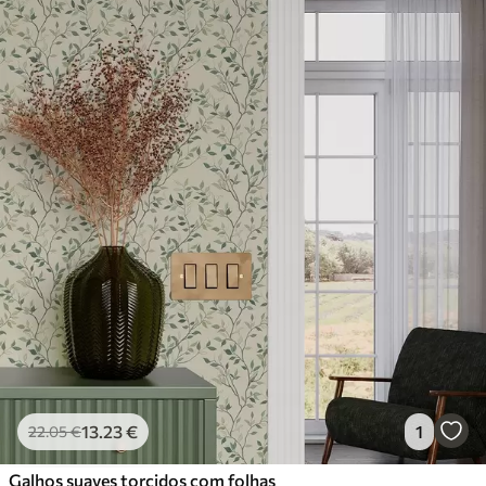
13
.23
€
1
22
.05
€
Galhos suaves torcidos com folhas