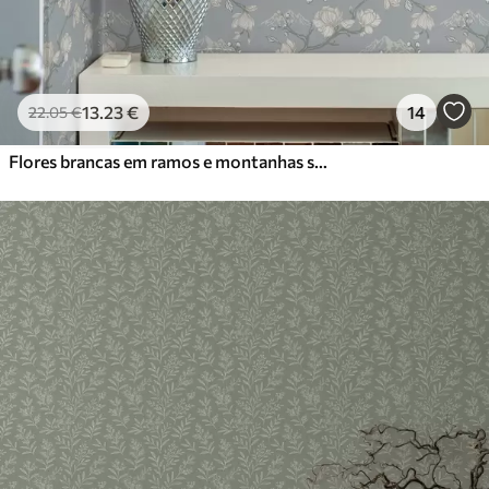
13
.23
€
14
22
.05
€
Flores brancas em ramos e montanhas sobre um fundo azul