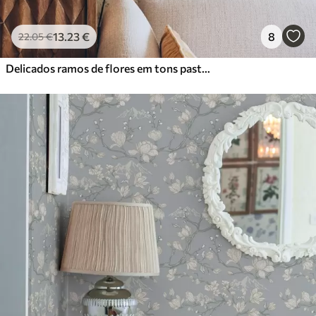
13
.23
€
8
22
.05
€
Delicados ramos de flores em tons pastel sobre fundo bege