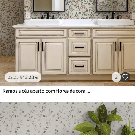
13
.23
€
3
22
.05
€
Ramos a céu aberto com flores de coral, padrão floral