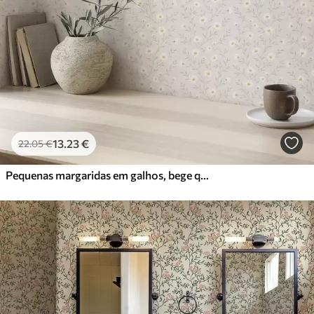
13
.23
€
22
.05
€
Pequenas margaridas em galhos, bege quente