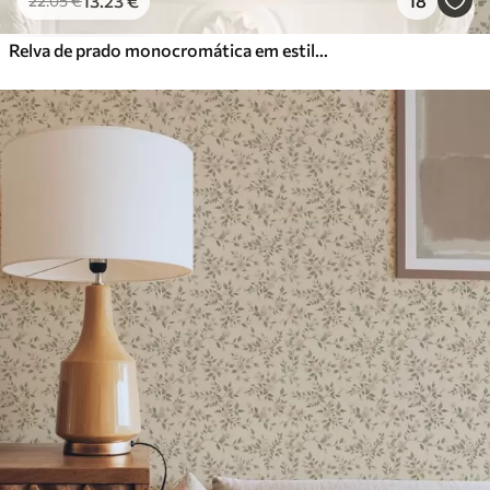
13
.23
€
18
22
.05
€
Relva de prado monocromática em estilo vintage