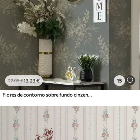
13
.23
€
15
22
.05
€
Flores de contorno sobre fundo cinzento-azulado, padrão botânico elegante