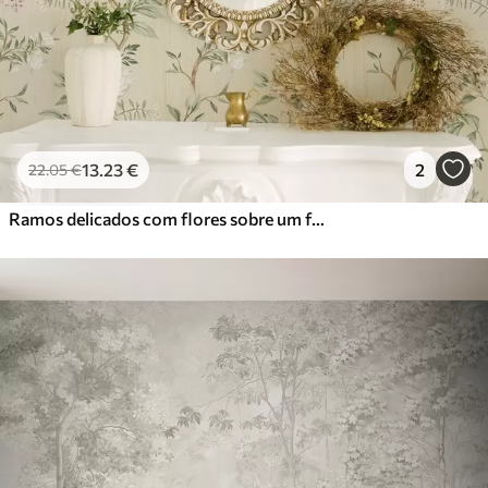
13
.23
€
2
22
.05
€
Ramos delicados com flores sobre um fundo creme quente