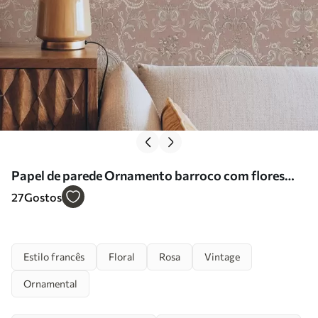
Papel de parede Ornamento barroco com flores
sobre fundo cor-de-rosa Nr. a00160
27
Gostos
Estilo francês
Floral
Rosa
Vintage
Ornamental