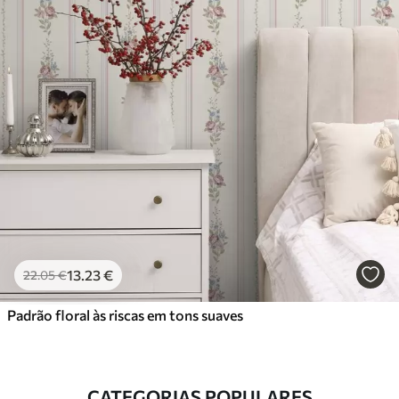
13
.23
€
22
.05
€
Padrão floral às riscas em tons suaves
CATEGORIAS POPULARES