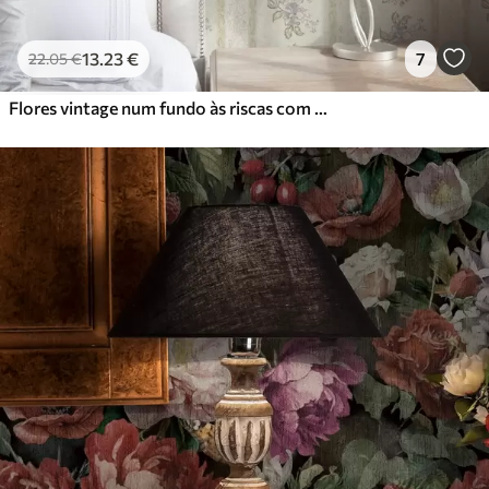
13
.23
€
7
22
.05
€
Flores vintage num fundo às riscas com ornamentos