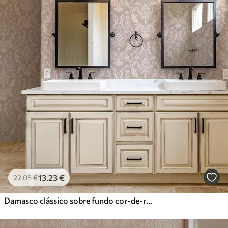
13
.23
€
22
.05
€
Damasco clássico sobre fundo cor-de-rosa, padrão barroco