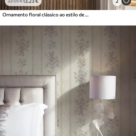
13
.23
€
2
22
.05
€
Ornamento floral clássico ao estilo de William Morris