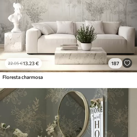
13
.23
€
187
22
.05
€
Floresta charmosa