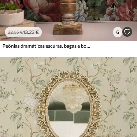
13
.23
€
6
22
.05
€
Peônias dramáticas escuras, bagas e borboleta sobre fundo preto