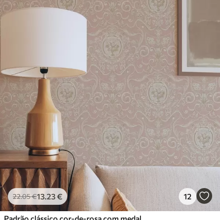
13
.23
€
12
22
.05
€
Padrão clássico cor-de-rosa com medalhões e flores