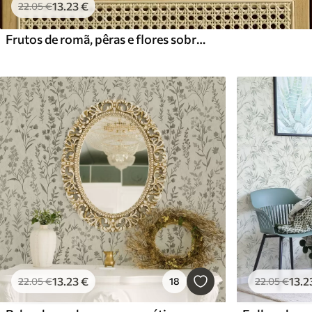
13
.23
€
22
.05
€
Frutos de romã, pêras e flores sobre um fundo verde claro
13
.23
€
13
.2
22
.05
€
18
22
.05
€