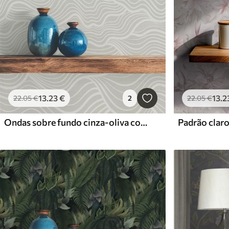
13
.23
€
13
.2
22
.05
€
2
22
.05
€
Ondas sobre fundo cinza-oliva com textura de tecido