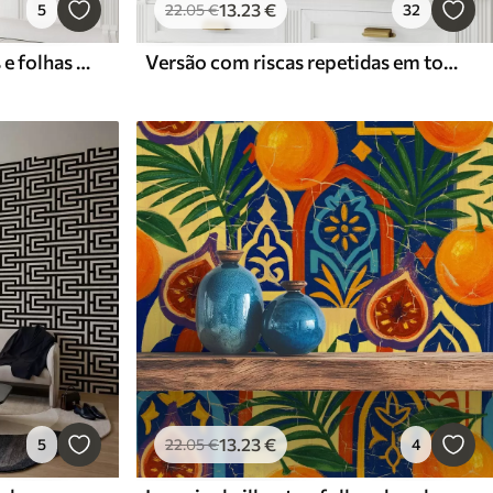
13
.23
€
5
22
.05
€
32
Margaridas, peónias, lírios e folhas em cores delicadas
Versão com riscas repetidas em tons de cinzento-azul
13
.23
€
5
22
.05
€
4