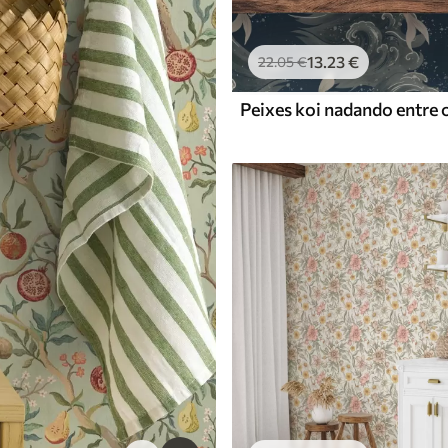
13
.23
€
22
.05
€