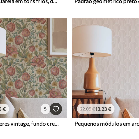
Folhas de aguarela em tons frios, design minimalista
3
€
13
.23
€
5
22
.05
€
Tulipas e ásteres vintage, fundo creme texturizado