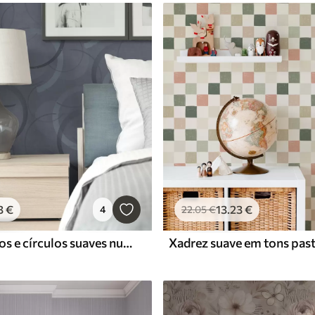
3
€
13
.23
€
4
22
.05
€
Meios círculos e círculos suaves numa paleta de tons cinza-azulados frescos