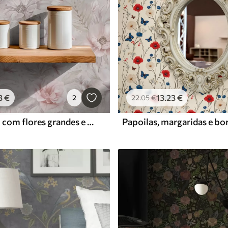
3
€
13
.23
€
2
22
.05
€
Padrão claro com flores grandes e delicadas