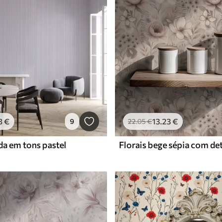
3
€
13
.23
€
9
22
.05
€
da em tons pastel