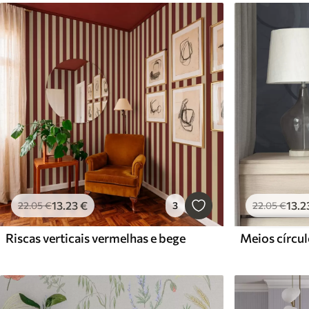
13
.23
€
13
.2
22
.05
€
3
22
.05
€
Riscas verticais vermelhas e bege