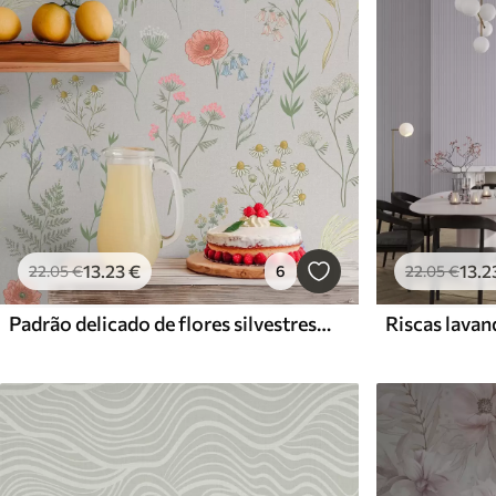
13
.23
€
13
.2
22
.05
€
6
22
.05
€
Padrão delicado de flores silvestres sobre um fundo claro
Riscas lavan