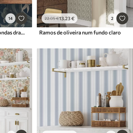
13
.23
€
14
22
.05
€
2
Peixes koi nadando entre ondas dramáticas do oceano
Ramos de oliveira num fundo claro