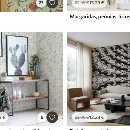
13
.23
€
27
22
.05
€
3
€
13
.23
€
9
22
.05
€