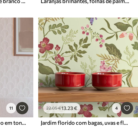
Padrão geométrico preto e branco em forma de labirinto
Laranjas brilhantes, folhas de palmeira e arcos marroquinos
13
.23
€
11
22
.05
€
4
Pequenos módulos em arco em tons quentes de creme-bege
Jardim florido com bagas, uvas e flores silvestres