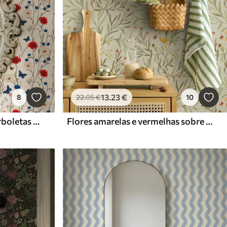
13
.23
€
8
22
.05
€
10
Papoilas, margaridas e borboletas sobre fundo branco
Flores amarelas e vermelhas sobre um fundo verde claro