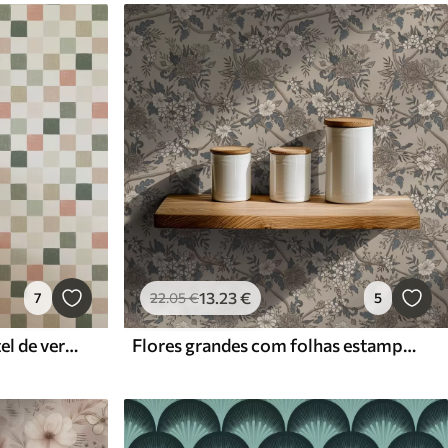
13
.23
€
7
22
.05
€
5
Xadrez suave em tons pastel de verde, rosa e bege
Flores grandes com folhas estampadas sobre um fundo bege quente