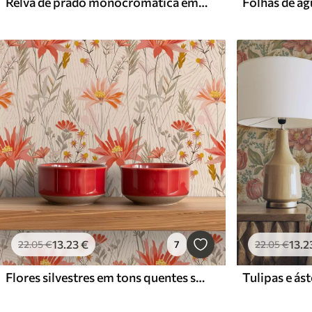
Relva de prado monocromática em estilo vintage
13
.23
€
13
.2
22
.05
€
7
22
.05
€
Flores silvestres em tons quentes sobre fundo bege