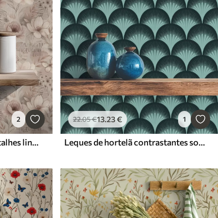
13
.23
€
2
22
.05
€
1
Florais bege sépia com detalhes lineares e borboletas
Leques de hortelã contrastantes sobre um fundo quase preto