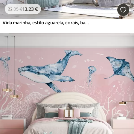
13
.23
€
22
.05
€
Vida marinha, estilo aguarela, corais, barco, golfinho, medusa, céu noturno estrelado, cores azuis