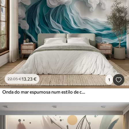
13
.23
€
22
.05
€
1
Onda do mar espumosa num estilo de corte de papel