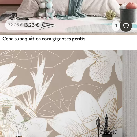
13
.23
€
22
.05
€
1
Cena subaquática com gigantes gentis