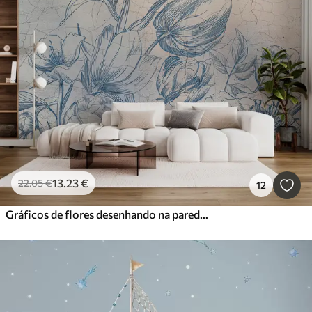
13
.23
€
22
.05
€
12
Gráficos de flores desenhando na parede do loft