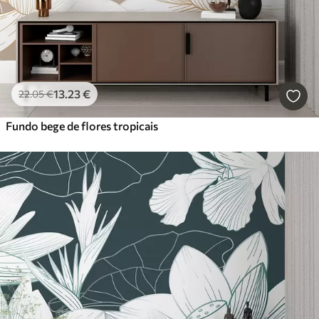
13
.23
€
22
.05
€
Fundo bege de flores tropicais