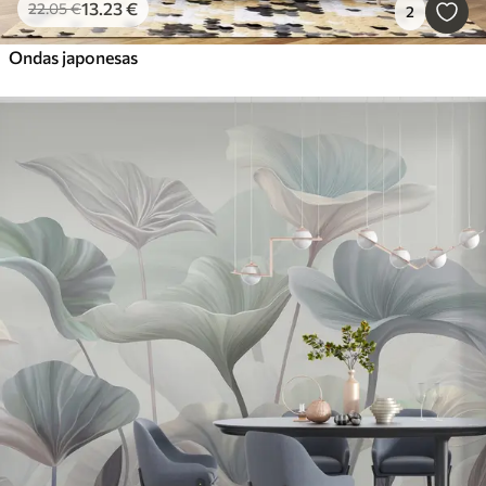
13
.23
€
22
.05
€
2
Ondas japonesas