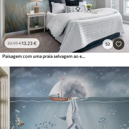
13
.23
€
22
.05
€
52
Paisagem com uma praia selvagem ao estilo de uma pintura a óleo