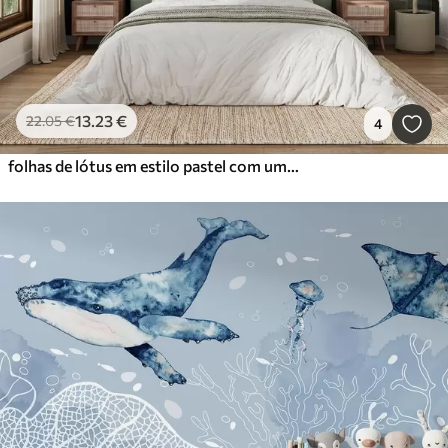
13
.23
€
22
.05
€
4
folhas de lótus em estilo pastel com um efeito de volume