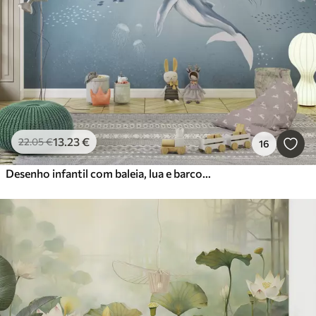
13
.23
€
22
.05
€
16
Desenho infantil com baleia, lua e barco com crianças