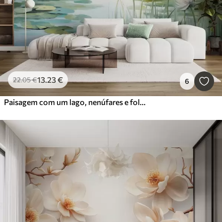
13
.23
€
22
.05
€
6
Paisagem com um lago, nenúfares e folhas de nenúfar, árvores ao fundo, num ambiente tranquilo, tons de azul claro e verde