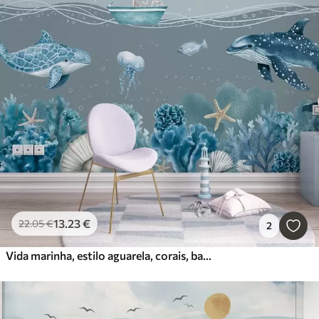
13
.23
€
22
.05
€
2
Vida marinha, estilo aguarela, corais, barco, golfinho, medusa, céu estrelado, cores azuis suaves