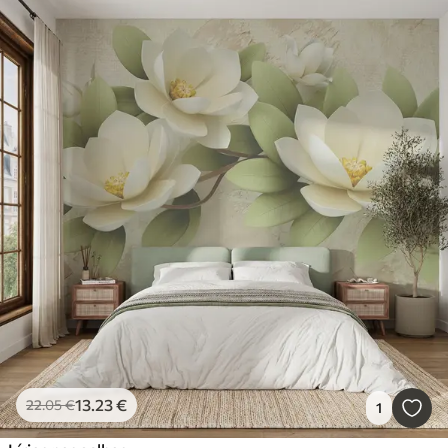
13
.23
€
22
.05
€
1