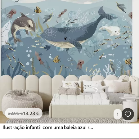
13
.23
€
22
.05
€
1
Ilustração infantil com uma baleia azul rodeada de peixes, lulas e medusas num oceano azul com bolhas