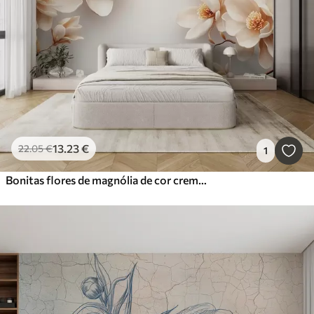
13
.23
€
22
.05
€
1
Bonitas flores de magnólia de cor creme num fundo branco