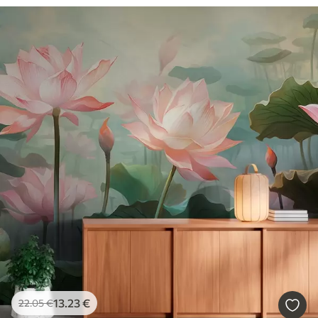
13
.23
€
22
.05
€