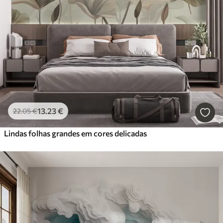
13
.23
€
22
.05
€
Lindas folhas grandes em cores delicadas