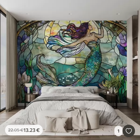
13
.23
€
22
.05
€
1