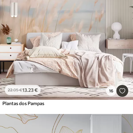
13
.23
€
22
.05
€
16
Plantas dos Pampas