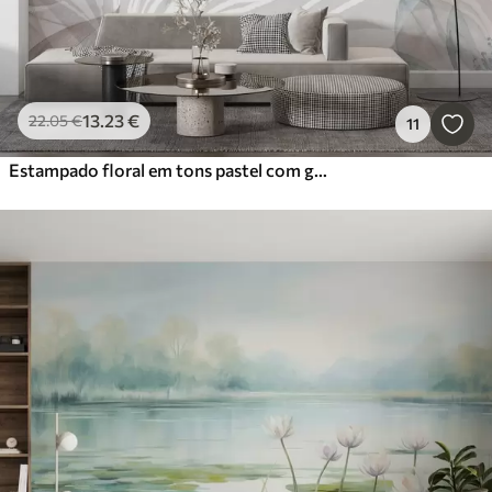
13
.23
€
22
.05
€
11
Estampado floral em tons pastel com grandes flores e folhas abstractas transparentes em tons de cinzento, rosa e verde