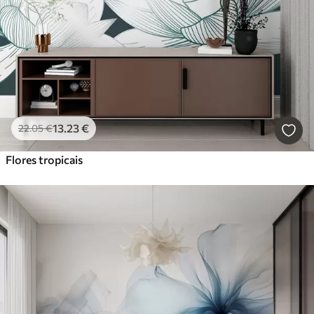
13
.23
€
22
.05
€
Flores tropicais