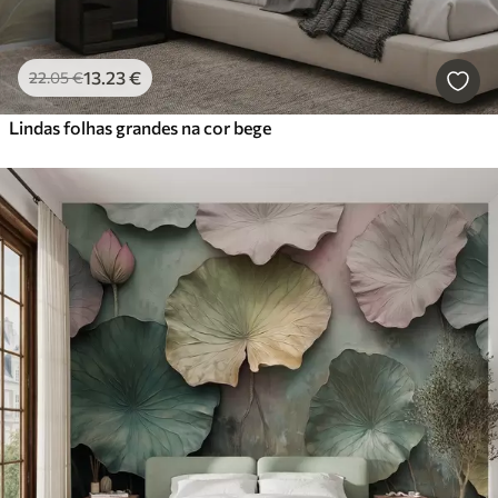
13
.23
€
22
.05
€
Lindas folhas grandes na cor bege