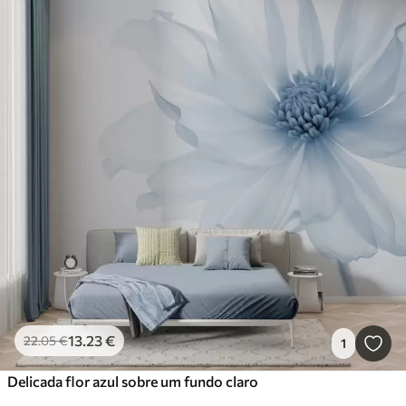
13
.23
€
22
.05
€
1
Delicada flor azul sobre um fundo claro