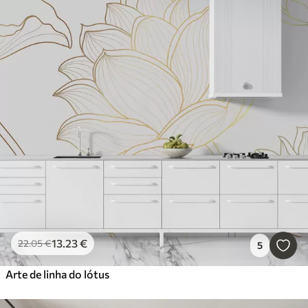
13
.23
€
22
.05
€
5
Arte de linha do lótus