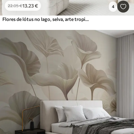
13
.23
€
22
.05
€
4
Flores de lótus no lago, selva, arte tropical, vegetação