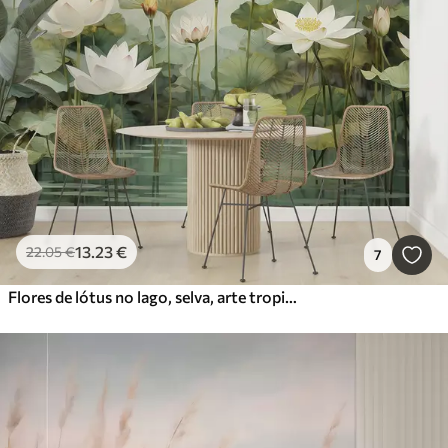
13
.23
€
22
.05
€
7
Flores de lótus no lago, selva, arte tropical, vegetação