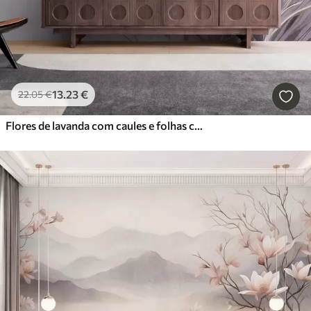
13
.23
€
22
.05
€
Flores de lavanda com caules e folhas compridos, obra de arte com textura suave em tons pastel