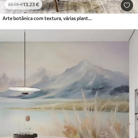
13
.23
€
22
.05
€
Arte botânica com textura, várias plantas e folhas em tons de castanho e bege