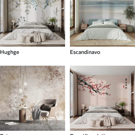
Hughge
Escandinavo