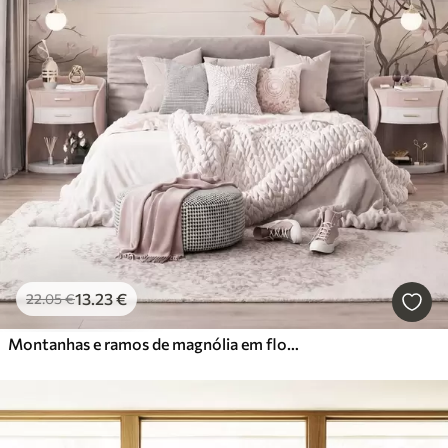
13
.23
€
22
.05
€
Montanhas e ramos de magnólia em flor, de cor rosa, numa paisagem rica em texturas