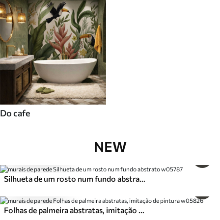
Do cafe
NEW
13
.23
€
22
.05
€
Silhueta de um rosto num fundo abstrato
13
.23
€
22
.05
€
Folhas de palmeira abstratas, imitação de pintura