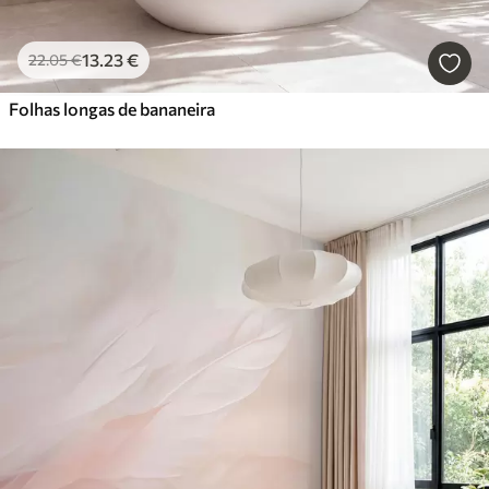
13
.23
€
22
.05
€
Folhas longas de bananeira