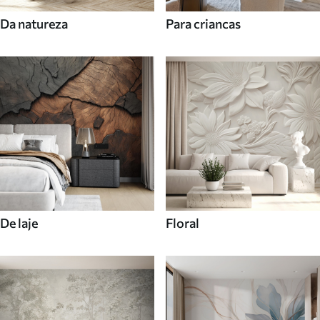
Da natureza
Para criancas
De laje
Floral