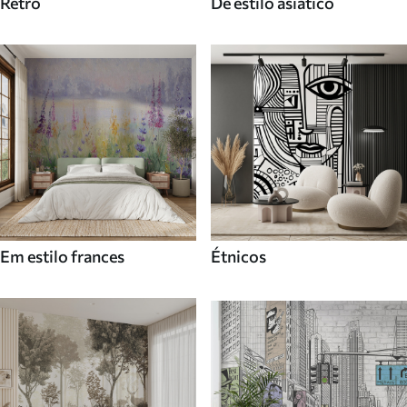
Retro
De estilo asiatico
Em estilo frances
Étnicos