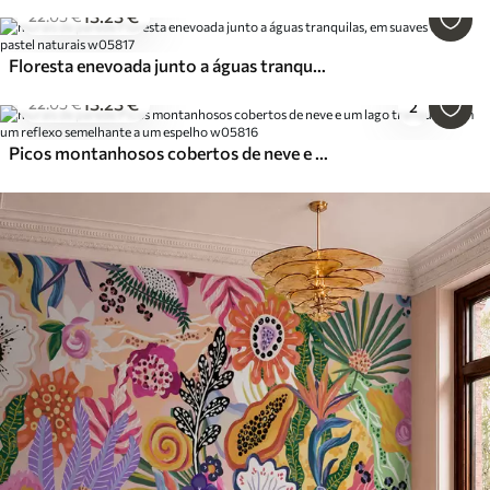
13
.23
€
22
.05
€
Floresta enevoada junto a águas tranquilas, em suaves tons pastel naturais
13
.23
€
22
.05
€
2
Picos montanhosos cobertos de neve e um lago tranquilo com um reflexo semelhante a um espelho