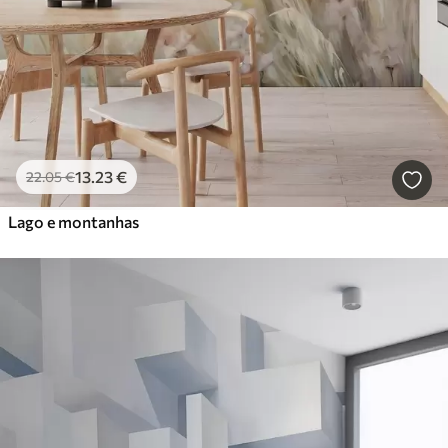
13
.23
€
22
.05
€
Lago e montanhas