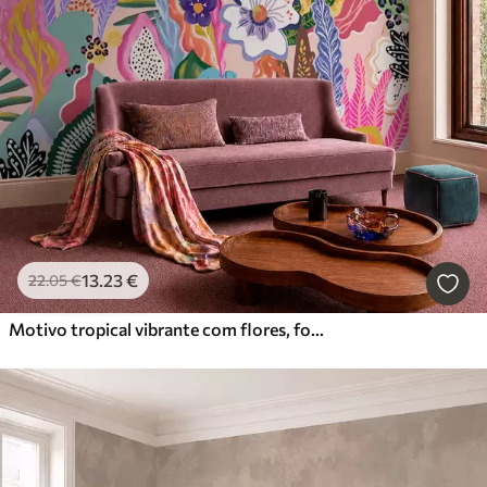
13
.23
€
22
.05
€
Motivo tropical vibrante com flores, folhas e frutos coloridos