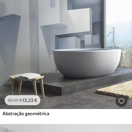
13
.23
€
22
.05
€
Abstração geométrica