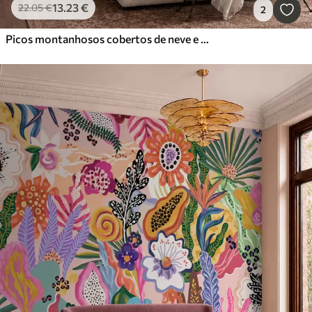
13
.23
€
22
.05
€
2
Picos montanhosos cobertos de neve e um lago tranquilo com um reflexo semelhante a um espelho