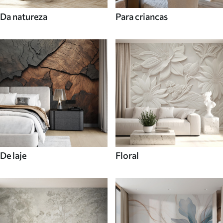
Da natureza
Para criancas
De laje
Floral