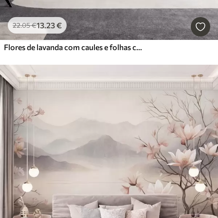
13
.23
€
22
.05
€
Flores de lavanda com caules e folhas compridos, obra de arte com textura suave em tons pastel