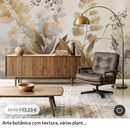
13
.23
€
22
.05
€
Arte botânica com textura, várias plantas e folhas em tons de castanho e bege