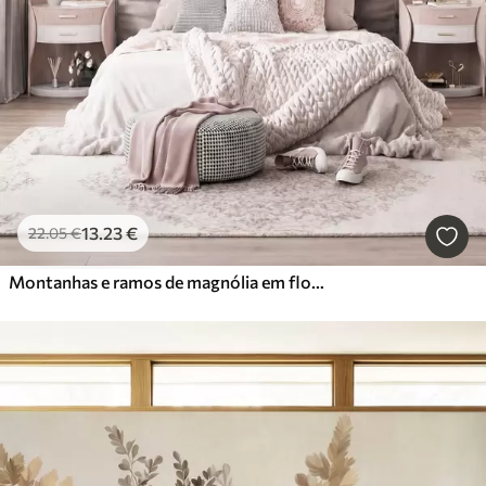
13
.23
€
22
.05
€
Montanhas e ramos de magnólia em flor, de cor rosa, numa paisagem rica em texturas