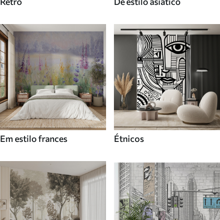
Retro
De estilo asiatico
Em estilo frances
Étnicos