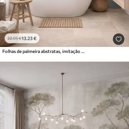
13
.23
€
22
.05
€
Folhas de palmeira abstratas, imitação de pintura