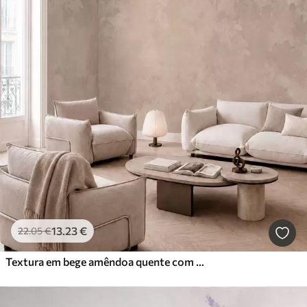
13
.23
€
22
.05
€
Textura em bege amêndoa quente com transições tonais suaves e naturais