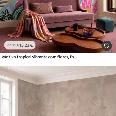
13
.23
€
22
.05
€
Motivo tropical vibrante com flores, folhas e frutos coloridos