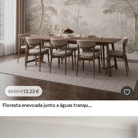
13
.23
€
22
.05
€
Floresta enevoada junto a águas tranquilas, em suaves tons pastel naturais