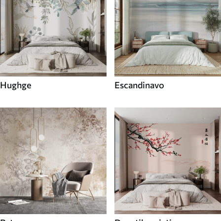
Hughge
Escandinavo