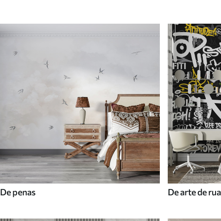
De penas
De arte de rua