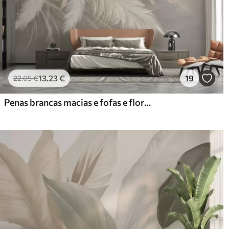
13
.23
€
19
22
.05
€
Penas brancas macias e fofas e flores secas sobre um fundo bege pastel neutro