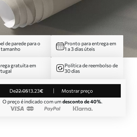
el de parede para o
Pronto para entrega em
u tamanho
1 a 3 dias úteis
rega gratuita em
Política de reembolso de
tugal
30 dias
de
22
.05
13
.23
€
Mostrar preço
O preço é indicado com um
desconto de 40%
.