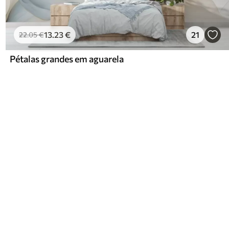
13
.23
€
21
22
.05
€
Pétalas grandes em aguarela