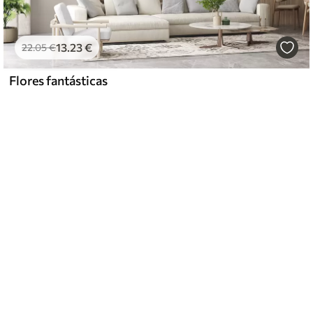
13
.23
€
22
.05
€
Flores fantásticas