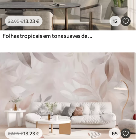
13
.23
€
12
22
.05
€
Folhas tropicais em tons suaves de bege e verde, com um efeito de aguarela e transições de cor suaves
13
.23
€
65
22
.05
€