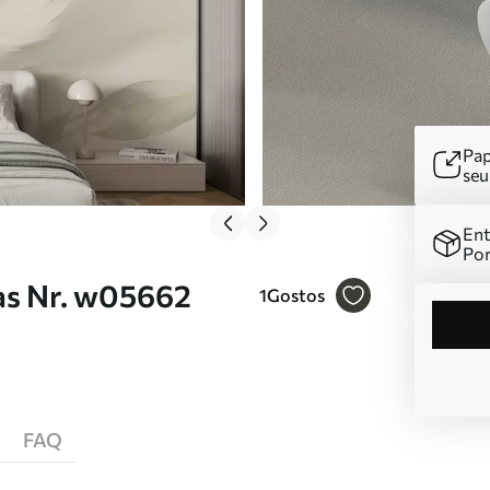
Pap
se
Ent
Por
as Nr. w05662
1
Gostos
FAQ