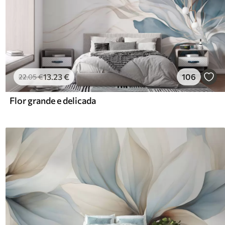
13
.23
€
106
22
.05
€
Flor grande e delicada