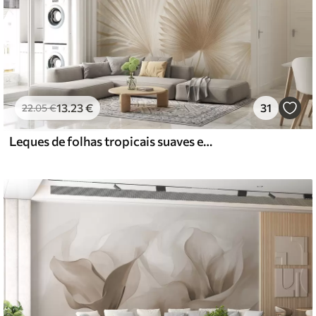
13
.23
€
31
22
.05
€
Leques de folhas tropicais suaves em tons de bege claro e azulado