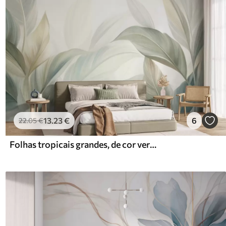
13
.23
€
6
22
.05
€
Folhas tropicais grandes, de cor verde-claro, com tons suaves e pastel, e textura artística