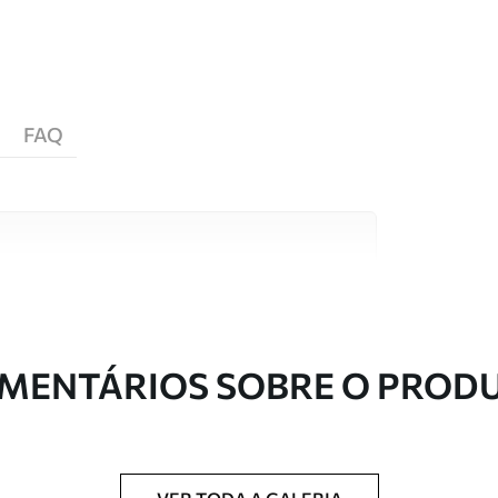
FAQ
s de alta qualidade, cada um adequado a
entos. Mais informações disponíveis abaixo ou
nalização.
MENTÁRIOS SOBRE O PROD