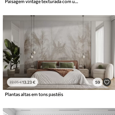
Paisagem vintage texturada com uma árvore perto de um rio e um céu nublado, arte da natureza em tons sépia
13
.23
€
59
22
.05
€
Plantas altas em tons pastéis