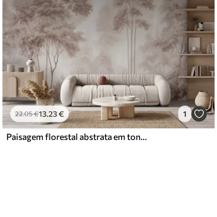
13
.23
€
1
22
.05
€
Paisagem florestal abstrata em tons de bege esfumado, com uma sensação de profundidade