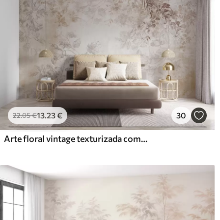
13
.23
€
30
22
.05
€
Arte floral vintage texturizada com ilustrações delicadas de flores e folhas de jardim em estilo desenho, tons suaves de bege pastel e sépia