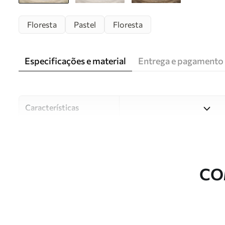
Floresta
Pastel
Floresta
Especificações e material
Entrega e pagamento
Características
Material
Escolha entre três materiai
diferentes divisões e orçam
durante o processo de perso
CO
Autor
Estúdio de design Uwalls
Número do artigo
w05624