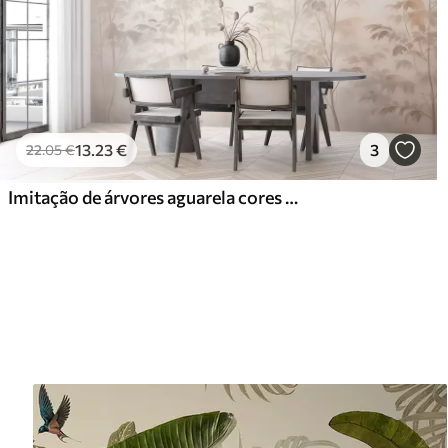
13
.23
€
3
22
.05
€
Imitação de árvores aguarela cores quentes