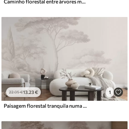
Caminho florestal entre árvores majestosas em estilo aquarela
13
.23
€
1
22
.05
€
Paisagem florestal tranquila numa paleta de cores bege