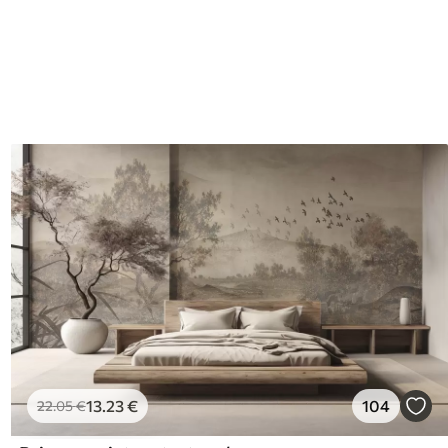
13
.23
€
104
22
.05
€