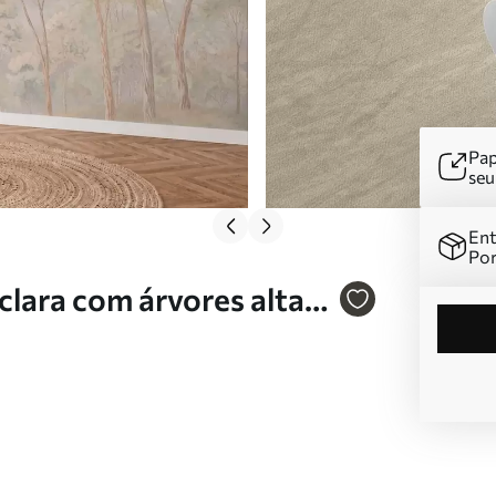
Pap
se
Ent
Por
clara com árvores altas