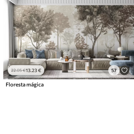
13
.23
€
57
22
.05
€
Floresta mágica