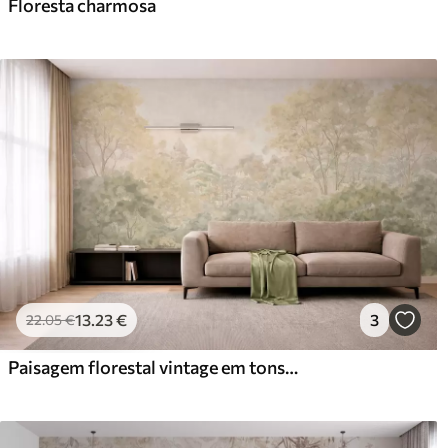
Floresta charmosa
13
.23
€
3
22
.05
€
Paisagem florestal vintage em tons suaves de verde