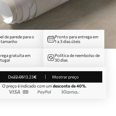
el de parede para o
Pronto para entrega em
u tamanho
1 a 3 dias úteis
rega gratuita em
Política de reembolso de
tugal
30 dias
de
22
.05
13
.23
€
Mostrar preço
O preço é indicado com um
desconto de 40%
.