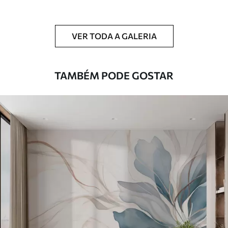
Limpeza
Pode ser limpo suavemente com uma
esponja macia. Murais de parede com
VER TODA A GALERIA
revestimento de verniz podem ser limpos
com água.
TAMBÉM PODE GOSTAR
Método de
Aplicação perfeita
aplicação
Materiais disponíveis
Standard
45
.00
27
.00
€
/m²
Premium
56
.67
34
.00
€
/m²