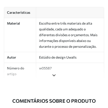
Características
Material
Escolha entre três materiais de alta
qualidade, cada um adequado a
diferentes divisões e orçamentos. Mais
informações disponíveis abaixo ou
durante o processo de personalização.
Autor
Estúdio de design Uwalls
Número do
w05587
artigo
Produção
Impresso sob encomenda e entregue em
rolos de até 50 cm de largura.
COMENTÁRIOS SOBRE O PRODUTO
Adicionalmente
Disponível com revestimento de verniz
e/ou adesivo para papel de parede.