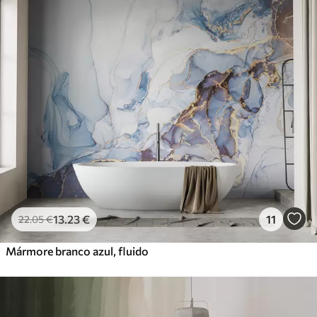
13
.23
€
11
22
.05
€
Mármore branco azul, fluido