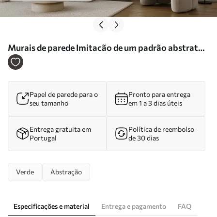
Murais de parede Imitacão de um padrão abstrato
com textura de mármore, em tons de verde e
amarelo Nr. w05587
Papel de parede para o
Pronto para entrega
seu tamanho
em 1 a 3 dias úteis
Entrega gratuita em
Política de reembolso
Portugal
de 30 dias
Verde
Abstração
Especificações e material
Entrega e pagamento
FAQ