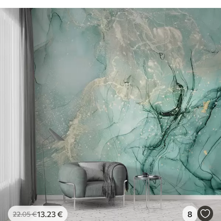
13
.23
€
8
22
.05
€