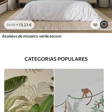
13
.23
€
10
22
.05
€
Azulejos de mosaico verde escuro
CATEGORIAS POPULARES