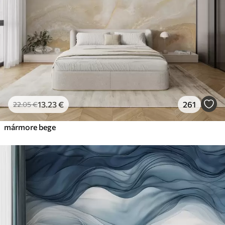
13
.23
€
261
22
.05
€
mármore bege