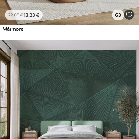
13
.23
€
63
22
.05
€
Mármore