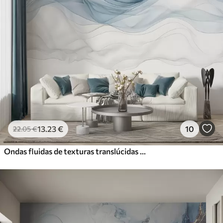
13
.23
€
10
22
.05
€
Ondas fluidas de texturas translúcidas em tons de azul escuro, azul claro e branco sobre um fundo claro