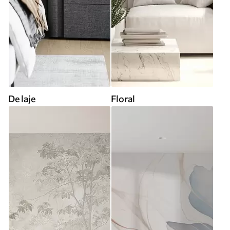
De laje
Floral