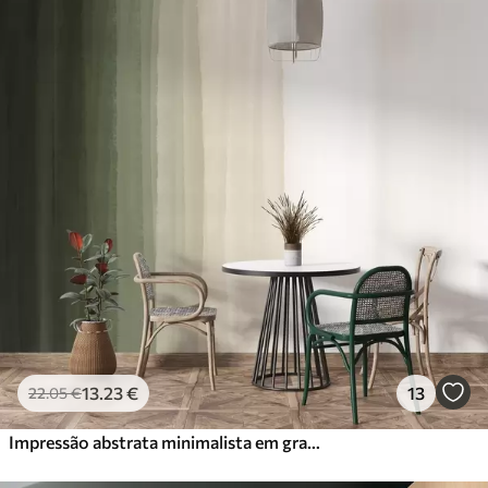
13
.23
€
13
22
.05
€
Impressão abstrata minimalista em gradiente com riscas verticais de verde escuro, bege e branco