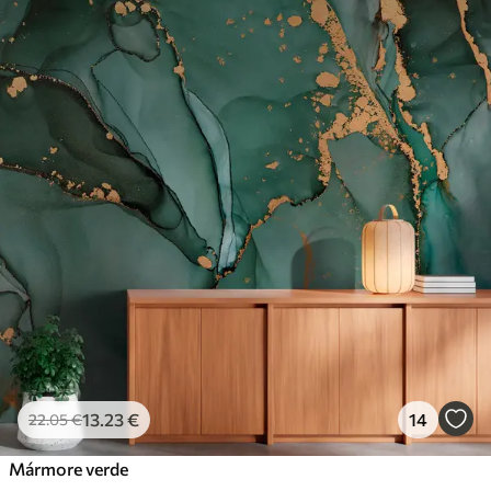
13
.23
€
14
22
.05
€
Mármore verde