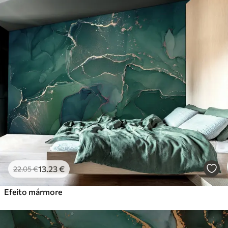
13
.23
€
22
.05
€
Efeito mármore