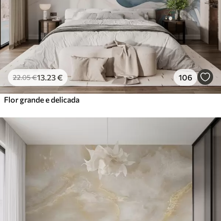
Vinil Premium
65
.00
39
.00
€
/m²
Peel and Stick
81
.67
49
.00
€
/m²
13
.23
€
106
22
.05
€
Flor grande e delicada