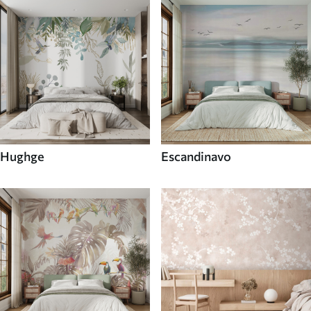
Hughge
Escandinavo