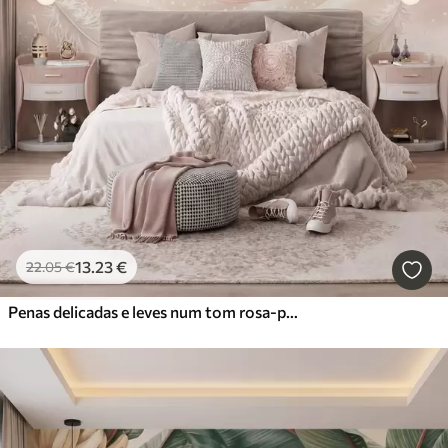
13
.23
€
22
.05
€
Penas delicadas e leves num tom rosa-pêssego esbatido com brilho