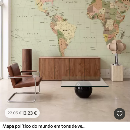
13
.23
€
22
.05
€
Mapa político do mundo em tons de verde-oliva com bandeiras, em inglês