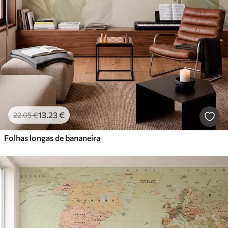
13
.23
€
22
.05
€
Folhas longas de bananeira