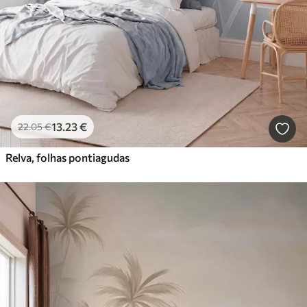
13
.23
€
22
.05
€
Relva, folhas pontiagudas