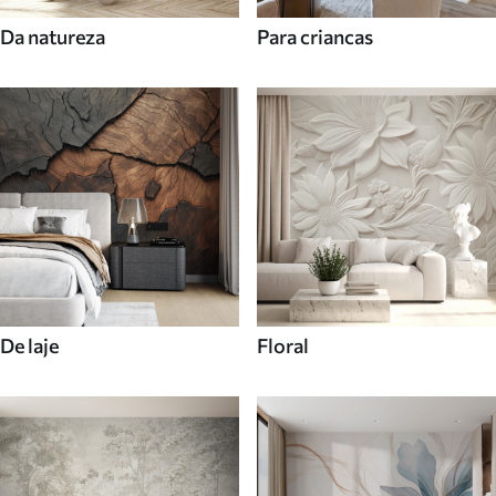
Da natureza
Para criancas
De laje
Floral