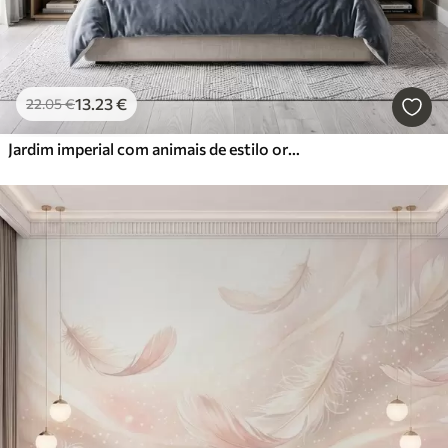
13
.23
€
22
.05
€
Jardim imperial com animais de estilo oriental — macaco, leopardo, tigre, pavão e garça