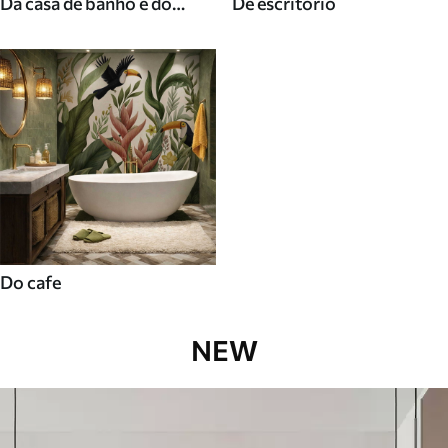
Da casa de banho e do
De escritorio
duche
Do cafe
NEW