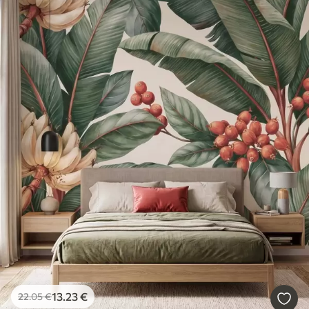
13
.23
€
22
.05
€