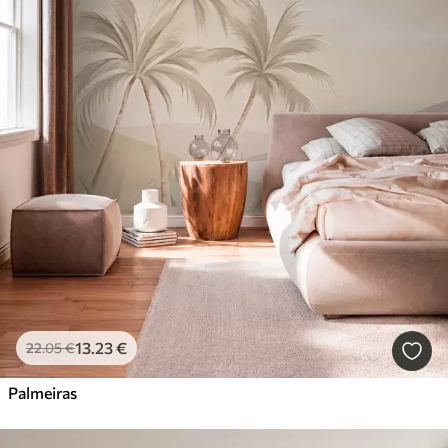
13
.23
€
22
.05
€
Palmeiras