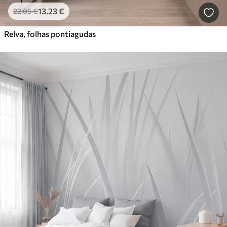
13
.23
€
22
.05
€
Relva, folhas pontiagudas