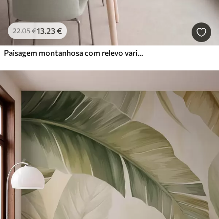
13
.23
€
22
.05
€
Paisagem montanhosa com relevo variado