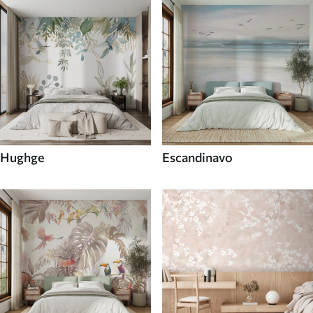
Hughge
Escandinavo