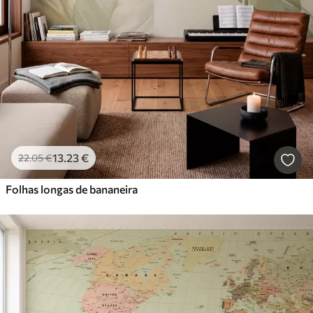
13
.23
€
22
.05
€
Folhas longas de bananeira