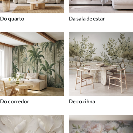
Do quarto
Da sala de estar
Do corredor
De cozihna