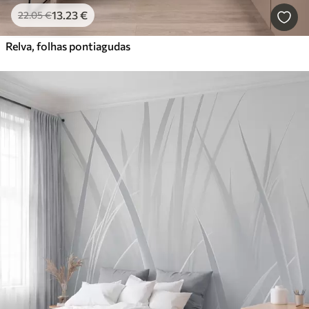
13
.23
€
22
.05
€
Relva, folhas pontiagudas