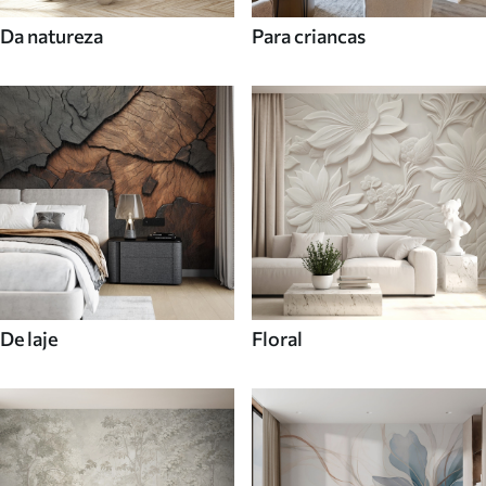
Da natureza
Para criancas
De laje
Floral