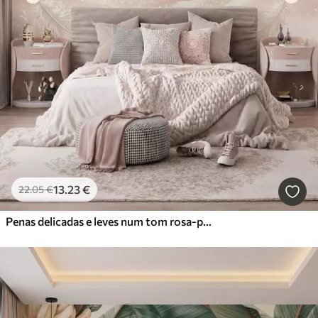
13
.23
€
22
.05
€
Penas delicadas e leves num tom rosa-pêssego esbatido com brilho