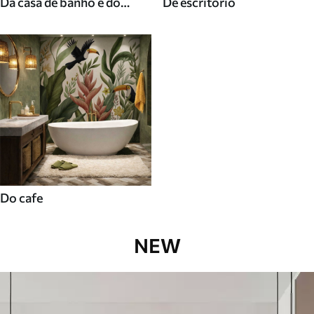
Da casa de banho e do
De escritorio
duche
Do cafe
NEW