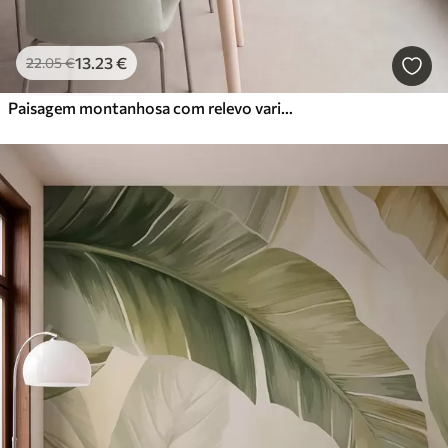
13
.23
€
22
.05
€
Paisagem montanhosa com relevo variado