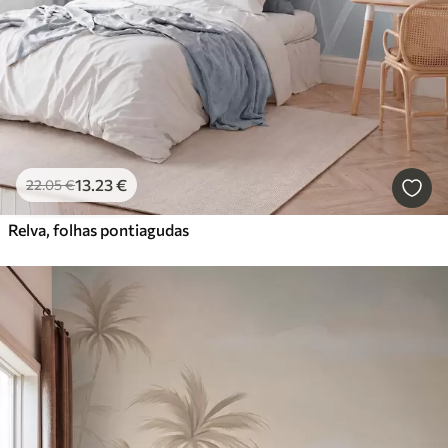
13
.23
€
22
.05
€
Relva, folhas pontiagudas