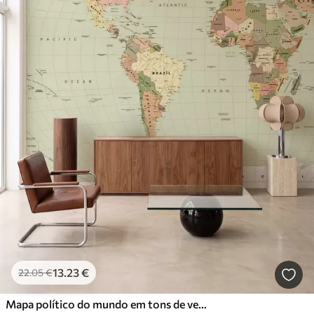
13
.23
€
22
.05
€
Mapa político do mundo em tons de verde-oliva com bandeiras, em inglês