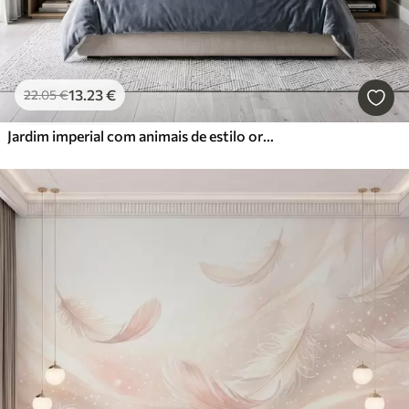
13
.23
€
22
.05
€
Jardim imperial com animais de estilo oriental — macaco, leopardo, tigre, pavão e garça