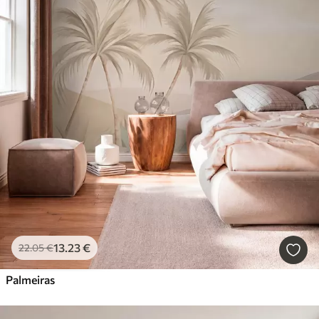
13
.23
€
22
.05
€
Palmeiras