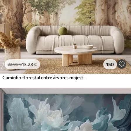
13
.23
€
150
22
.05
€
Caminho florestal entre árvores majestosas em estilo aquarela