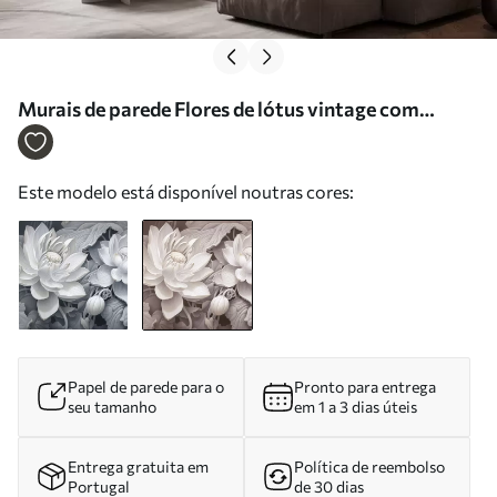
Murais de parede Flores de lótus vintage com
suaves tons sépia e pétalas detalhadas, ilustração
botânica artística Nr. w05494v1
Este modelo está disponível noutras cores:
Papel de parede para o
Pronto para entrega
seu tamanho
em 1 a 3 dias úteis
Entrega gratuita em
Política de reembolso
Portugal
de 30 dias