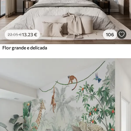
13
.23
€
106
22
.05
€
Flor grande e delicada