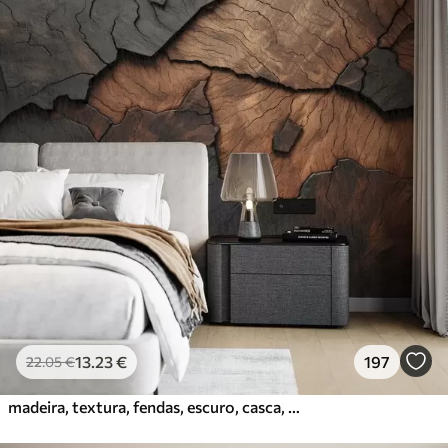
13
.23
€
197
22
.05
€
madeira, textura, fendas, escuro, casca, superfície