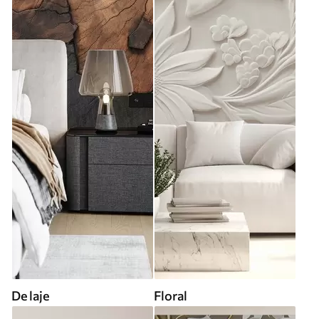
De laje
Floral