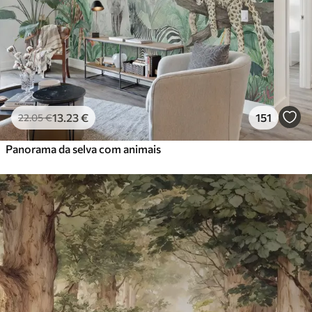
13
.23
€
151
22
.05
€
Panorama da selva com animais