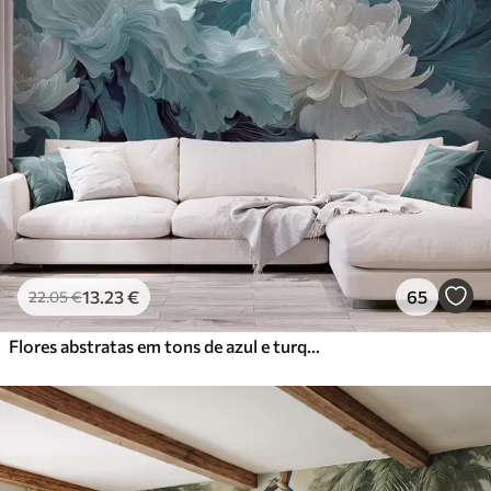
13
.23
€
65
22
.05
€
Flores abstratas em tons de azul e turquesa