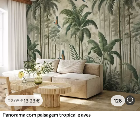
13
.23
€
126
22
.05
€
Panorama com paisagem tropical e aves