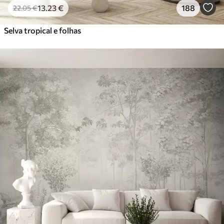
13
.23
€
188
22
.05
€
Selva tropical e folhas