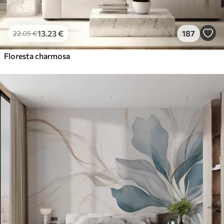
13
.23
€
187
22
.05
€
Floresta charmosa