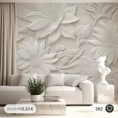
13
.23
€
292
22
.05
€