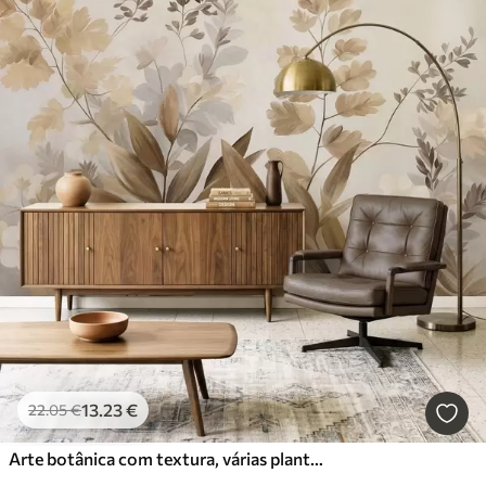
13
.23
€
22
.05
€
Arte botânica com textura, várias plantas e folhas em tons de castanho e bege