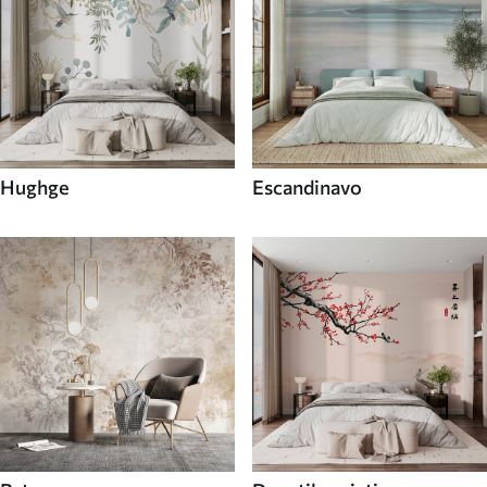
Hughge
Escandinavo