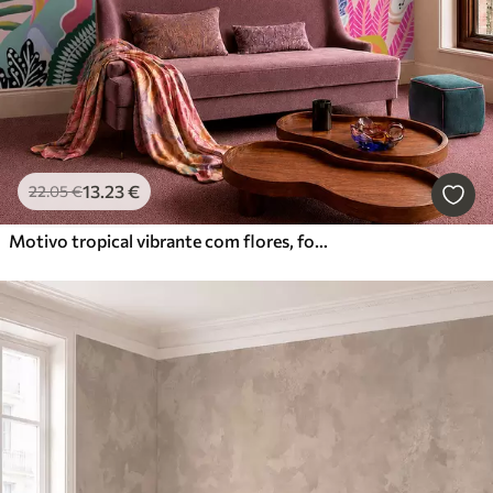
13
.23
€
22
.05
€
Motivo tropical vibrante com flores, folhas e frutos coloridos