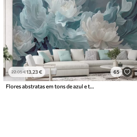
13
.23
€
65
22
.05
€
Flores abstratas em tons de azul e turquesa