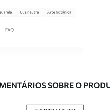
guarela
Luz neutra
Arte botânica
FAQ
s de alta qualidade, cada um adequado a
entos. Mais informações disponíveis abaixo ou
nalização.
MENTÁRIOS SOBRE O PROD