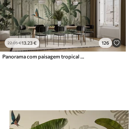
13
.23
€
126
22
.05
€
Panorama com paisagem tropical e aves