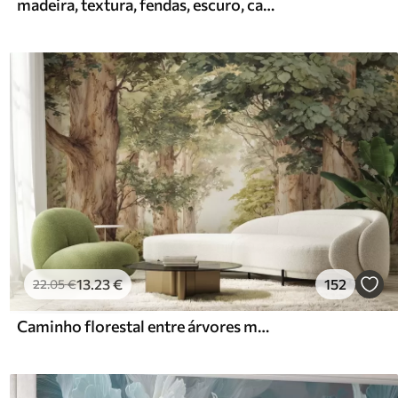
madeira, textura, fendas, escuro, casca, superfície
13
.23
€
152
22
.05
€
Caminho florestal entre árvores majestosas em estilo aquarela