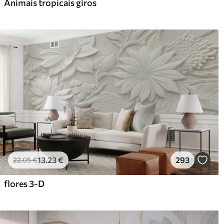
Animais tropicais giros
13
.23
€
293
22
.05
€
flores 3-D