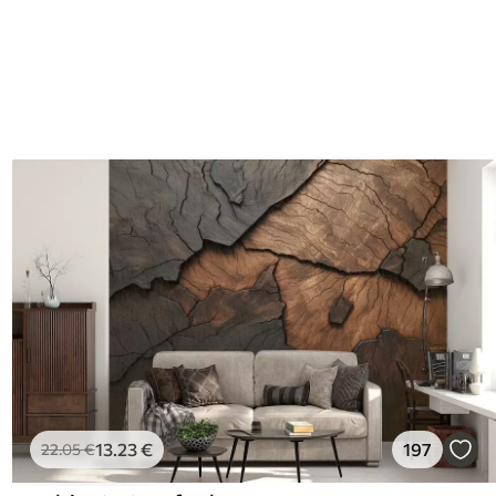
13
.23
€
197
22
.05
€