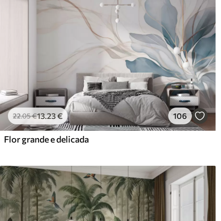
13
.23
€
106
22
.05
€
Flor grande e delicada