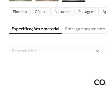
Floresta
Cénico
Natureza
Paisagem
A
Especificações e material
Entrega e pagamento
Características
Material
Escolha entre três materiai
diferentes divisões e orçam
durante o processo de perso
CO
Autor
Estúdio de design Uwalls
Número do artigo
w05433v2