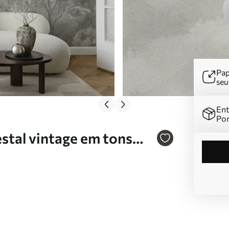
Pap
se
Ent
Por
stal vintage em tons