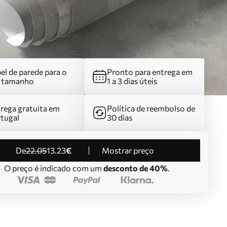
el de parede para o
Pronto para entrega em
u tamanho
1 a 3 dias úteis
rega gratuita em
Política de reembolso de
tugal
30 dias
de
22
.05
13
.23
€
Mostrar preço
O preço é indicado com um
desconto de 40%
.