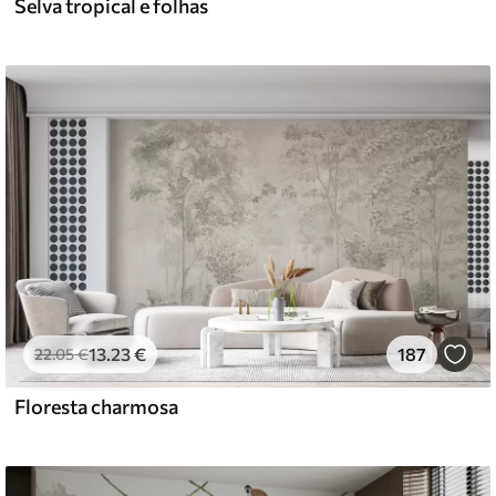
Selva tropical e folhas
13
.23
€
187
22
.05
€
Floresta charmosa