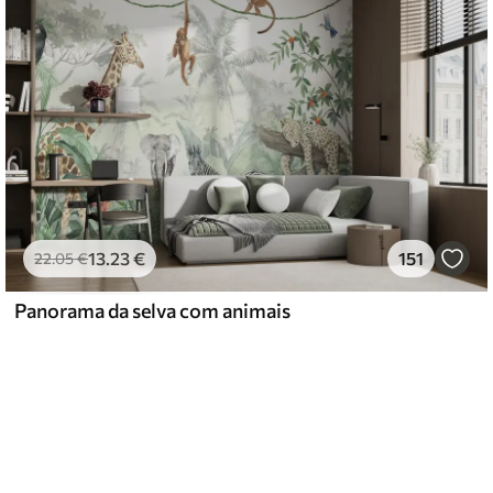
13
.23
€
151
22
.05
€
Panorama da selva com animais