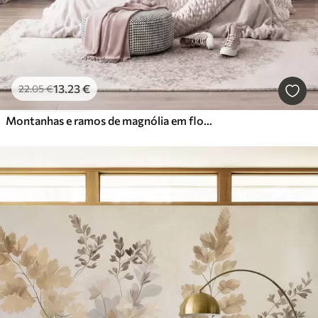
13
.23
€
22
.05
€
Montanhas e ramos de magnólia em flor, de cor rosa, numa paisagem rica em texturas