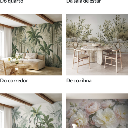
Do quarto
Da sala de estar
Do corredor
De cozihna