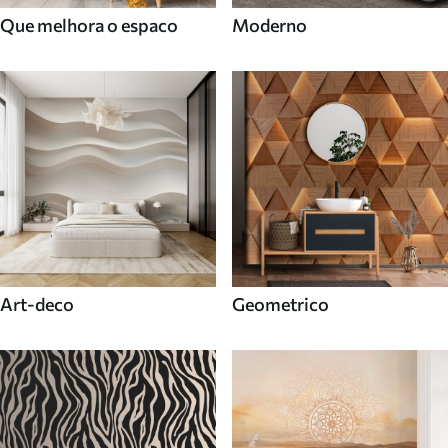
Que melhora o espaco
Moderno
Art-deco
Geometrico