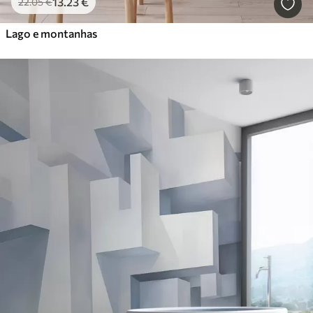
13
.23
€
22
.05
€
Lago e montanhas