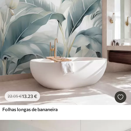
13
.23
€
22
.05
€
Folhas longas de bananeira