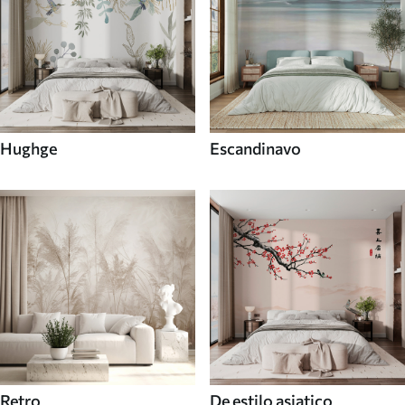
Hughge
Escandinavo
Retro
De estilo asiatico