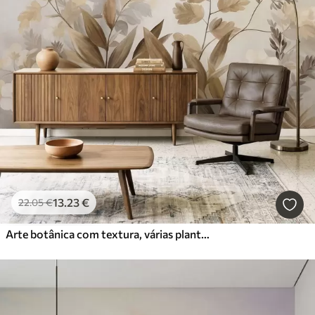
13
.23
€
22
.05
€
Arte botânica com textura, várias plantas e folhas em tons de castanho e bege