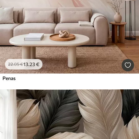
13
.23
€
22
.05
€
Penas