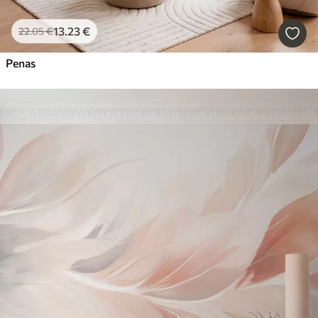
13
.23
€
22
.05
€
Penas