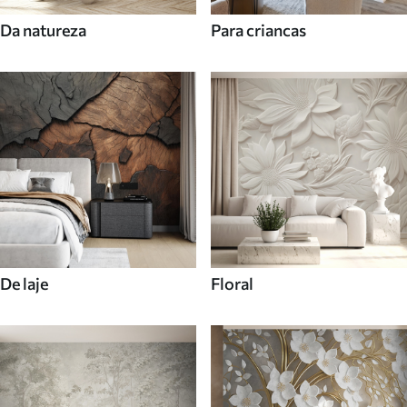
Da natureza
Para criancas
De laje
Floral