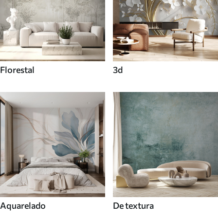
Florestal
3d
Aquarelado
De textura