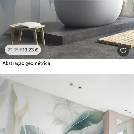
13
.23
€
22
.05
€
Abstração geométrica