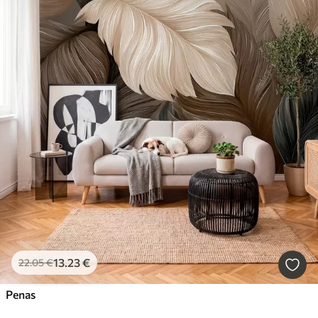
13
.23
€
22
.05
€
Penas