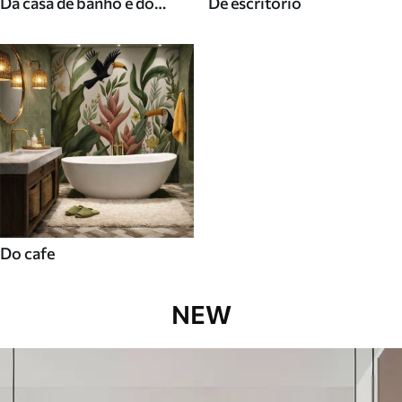
Da casa de banho e do
De escritorio
duche
Do cafe
NEW