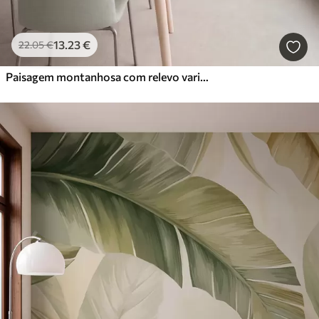
13
.23
€
22
.05
€
Paisagem montanhosa com relevo variado