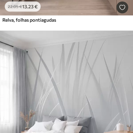
13
.23
€
22
.05
€
Relva, folhas pontiagudas