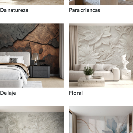
Da natureza
Para criancas
De laje
Floral