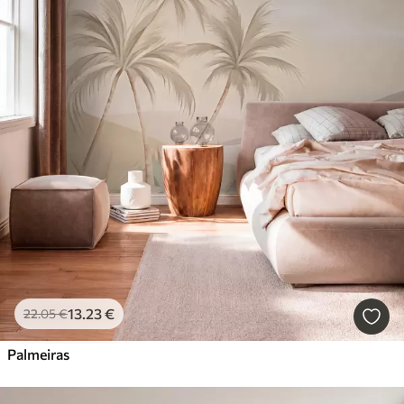
13
.23
€
22
.05
€
Palmeiras