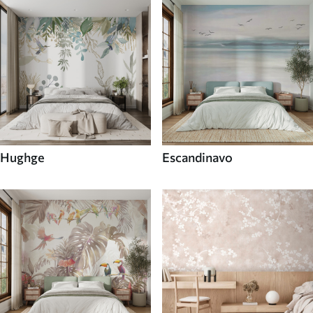
Hughge
Escandinavo