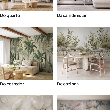
Do quarto
Da sala de estar
Do corredor
De cozihna