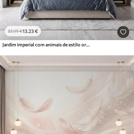
13
.23
€
22
.05
€
Jardim imperial com animais de estilo oriental — macaco, leopardo, tigre, pavão e garça