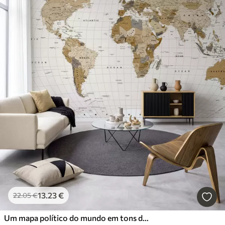
13
.23
€
22
.05
€
Um mapa político do mundo em tons de castanho, com bandeiras e legendas em inglês