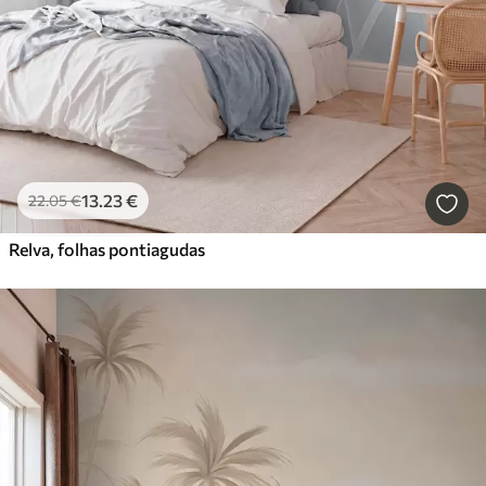
13
.23
€
22
.05
€
Relva, folhas pontiagudas