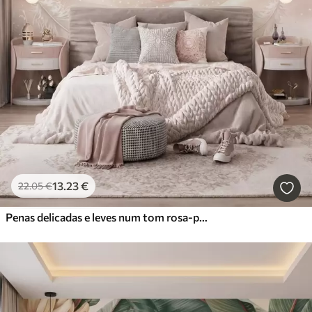
13
.23
€
22
.05
€
Penas delicadas e leves num tom rosa-pêssego esbatido com brilho