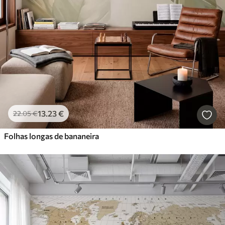
13
.23
€
22
.05
€
Folhas longas de bananeira