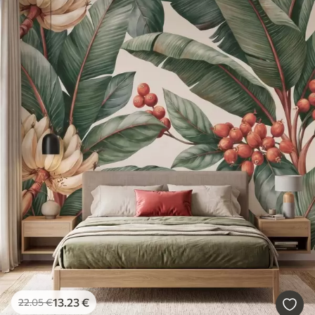
13
.23
€
22
.05
€