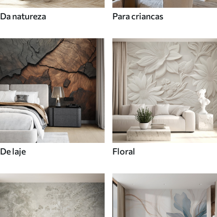
Da natureza
Para criancas
De laje
Floral