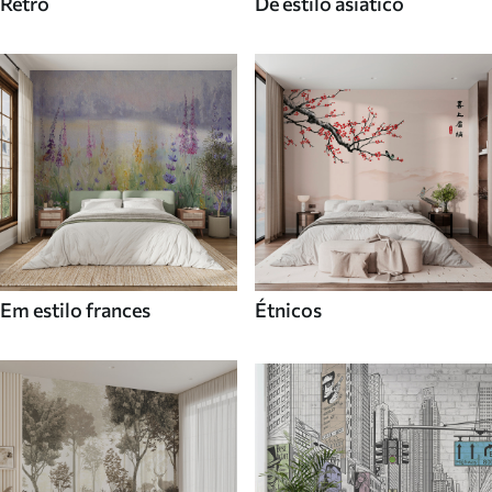
Retro
De estilo asiatico
Em estilo frances
Étnicos