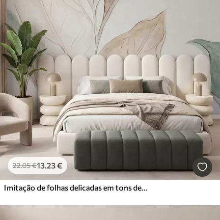
13
.23
€
22
.05
€
Imitação de folhas delicadas em tons de bege e verde, moldadas em relevo