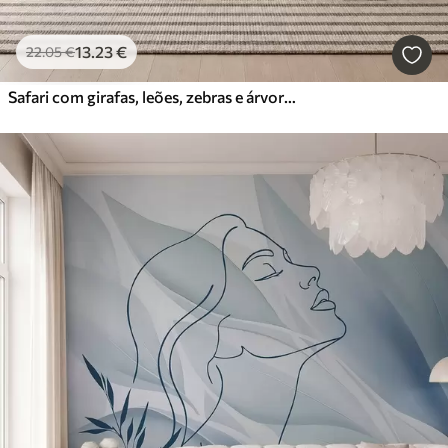
13
.23
€
22
.05
€
Safari com girafas, leões, zebras e árvores tropicais