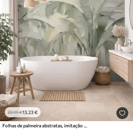
13
.23
€
22
.05
€
Folhas de palmeira abstratas, imitação de pintura