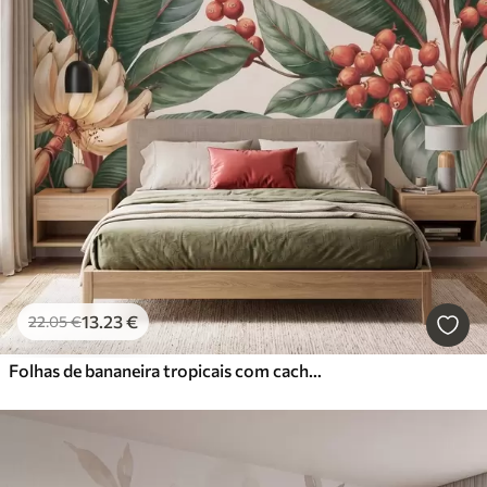
13
.23
€
22
.05
€
Folhas de bananeira tropicais com cachos de bagas de café vermelhas, em estilo aquarela