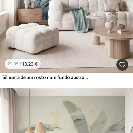
13
.23
€
22
.05
€
Silhueta de um rosto num fundo abstrato