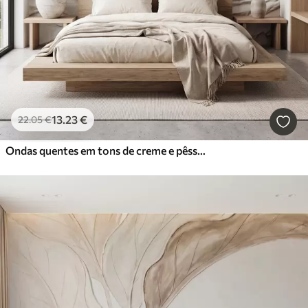
13
.23
€
22
.05
€
Ondas quentes em tons de creme e pêssego, imitando gesso texturado, abstrato