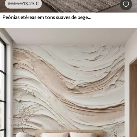
13
.23
€
22
.05
€
Peónias etéreas em tons suaves de bege-pó