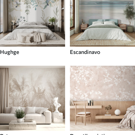
Hughge
Escandinavo