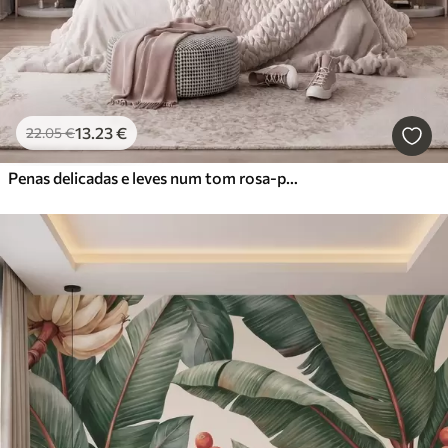
13
.23
€
22
.05
€
Penas delicadas e leves num tom rosa-pêssego esbatido com brilho