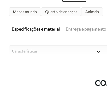
Mapas mundo
Quarto de crianças
Animais
Especificações e material
Entrega e pagamento
Características
Material
Escolha entre três materiai
diferentes divisões e orçam
durante o processo de perso
CO
Autor
Estúdio de design Uwalls
Número do artigo
c00012plv2