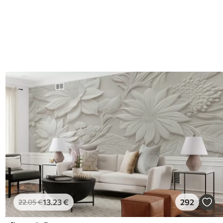
13
.23
€
292
22
.05
€