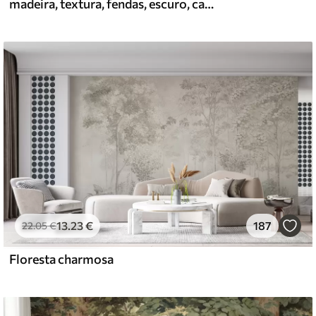
madeira, textura, fendas, escuro, casca, superfície
13
.23
€
187
22
.05
€
Floresta charmosa