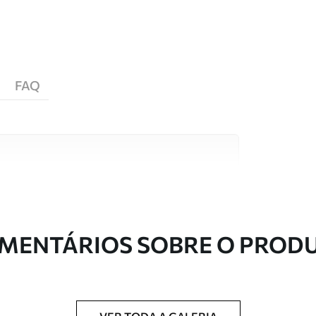
FAQ
s de alta qualidade, cada um adequado a
entos. Mais informações disponíveis abaixo ou
nalização.
MENTÁRIOS SOBRE O PROD