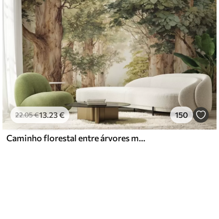
13
.23
€
150
22
.05
€
Caminho florestal entre árvores majestosas em estilo aquarela