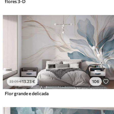
flores 3-D
13
.23
€
106
22
.05
€
Flor grande e delicada