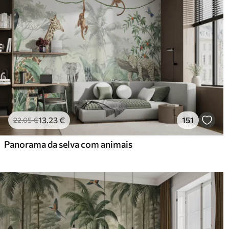
13
.23
€
151
22
.05
€
Panorama da selva com animais