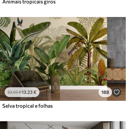
Animais tropicais giros
13
.23
€
188
22
.05
€
Selva tropical e folhas