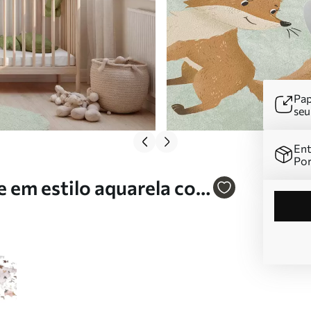
Pap
se
Ent
Por
 em estilo aquarela com
. c00012plv2