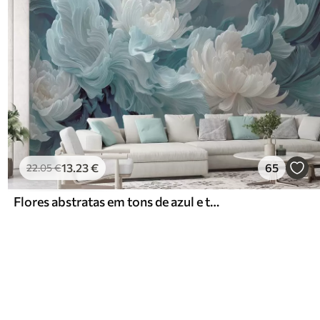
13
.23
€
65
22
.05
€
Flores abstratas em tons de azul e turquesa