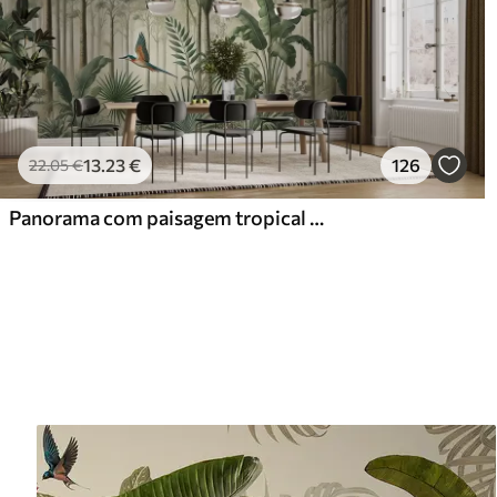
13
.23
€
126
22
.05
€
Panorama com paisagem tropical e aves