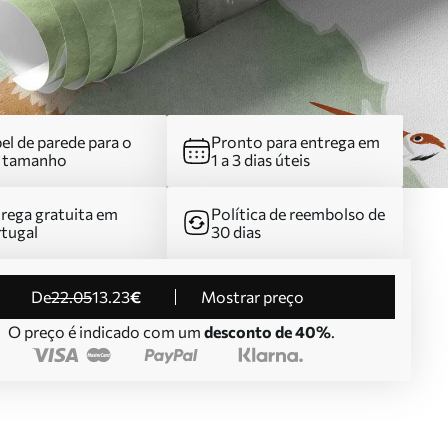
el de parede para o
Pronto para entrega em
u tamanho
1 a 3 dias úteis
rega gratuita em
Política de reembolso de
tugal
30 dias
de
22
.05
13
.23
€
Mostrar preço
O preço é indicado com um
desconto de 40%
.