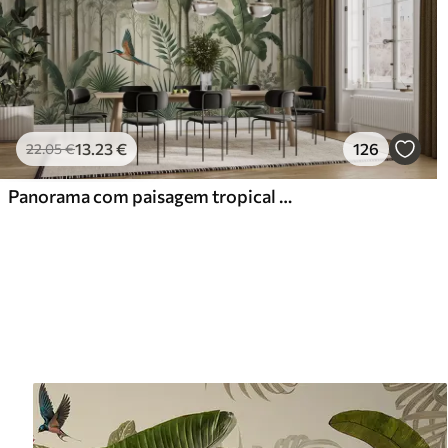
13
.23
€
126
22
.05
€
Panorama com paisagem tropical e aves