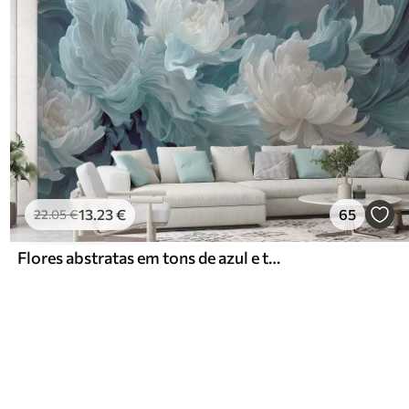
13
.23
€
65
22
.05
€
Flores abstratas em tons de azul e turquesa