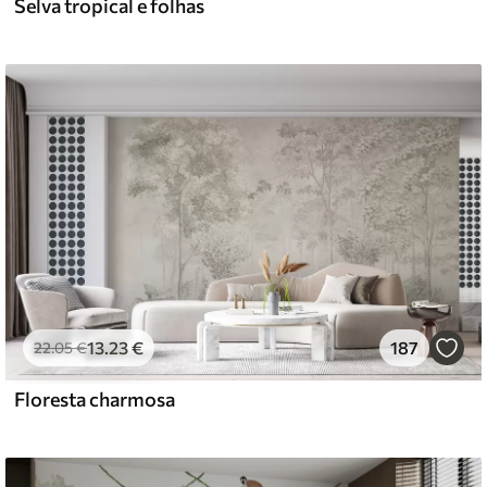
Selva tropical e folhas
13
.23
€
187
22
.05
€
Floresta charmosa