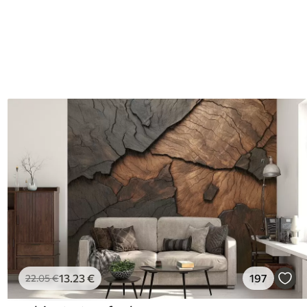
13
.23
€
197
22
.05
€