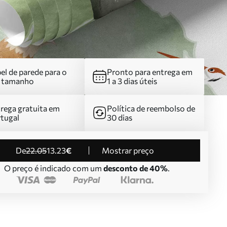
el de parede para o
Pronto para entrega em
u tamanho
1 a 3 dias úteis
rega gratuita em
Política de reembolso de
tugal
30 dias
de
22
.05
13
.23
€
Mostrar preço
O preço é indicado com um
desconto de 40%
.