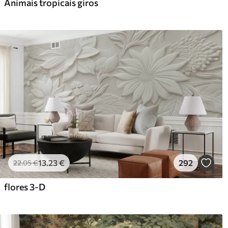
Animais tropicais giros
13
.23
€
292
22
.05
€
flores 3-D