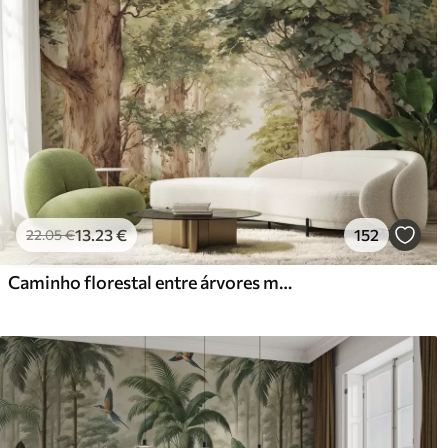
13
.23
€
152
22
.05
€
Caminho florestal entre árvores majestosas em estilo aquarela