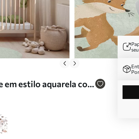
Pap
se
Ent
Por
 em estilo aquarela com
r. c00012frv2