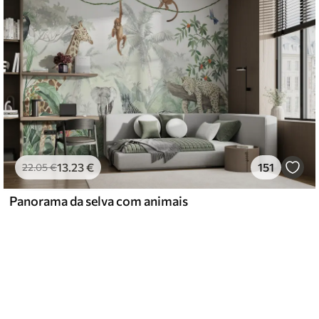
13
.23
€
151
22
.05
€
Panorama da selva com animais