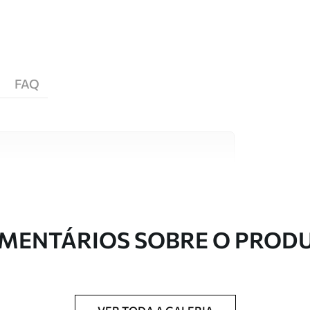
FAQ
s de alta qualidade, cada um adequado a
entos. Mais informações disponíveis abaixo ou
nalização.
MENTÁRIOS SOBRE O PROD