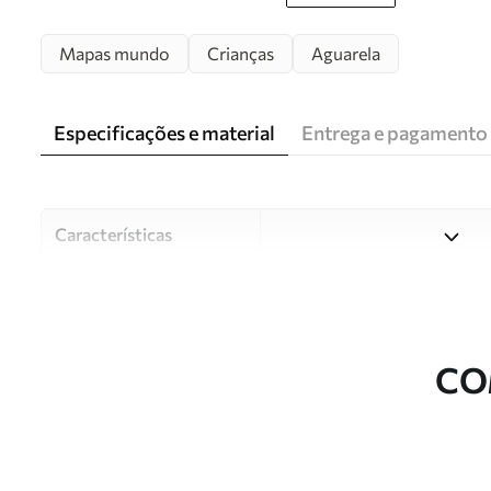
Mapas mundo
Crianças
Aguarela
Especificações e material
Entrega e pagamento
Características
Material
Escolha entre três materiai
diferentes divisões e orçam
durante o processo de perso
CO
Autor
Estúdio de design Uwalls
Número do artigo
c00012frv2