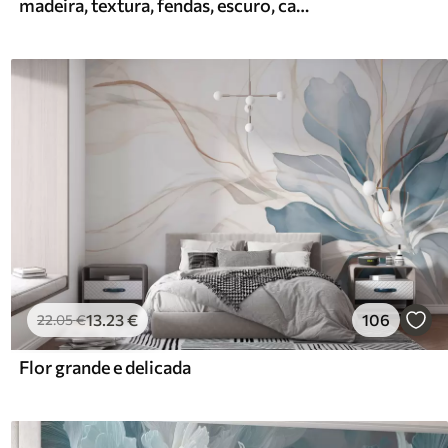
madeira, textura, fendas, escuro, casca, superfície
13
.23
€
106
22
.05
€
Flor grande e delicada