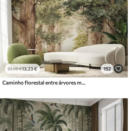
13
.23
€
152
22
.05
€
Caminho florestal entre árvores majestosas em estilo aquarela