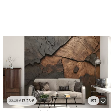
13
.23
€
197
22
.05
€