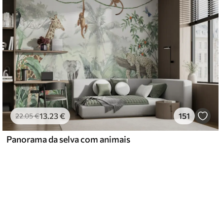
13
.23
€
151
22
.05
€
Panorama da selva com animais