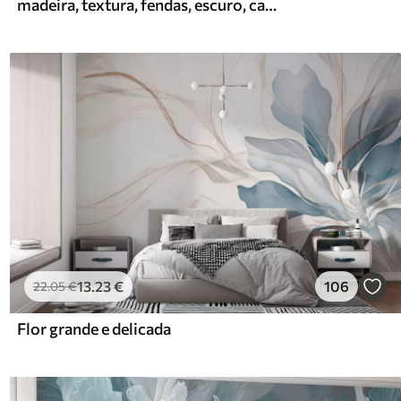
madeira, textura, fendas, escuro, casca, superfície
13
.23
€
106
22
.05
€
Flor grande e delicada