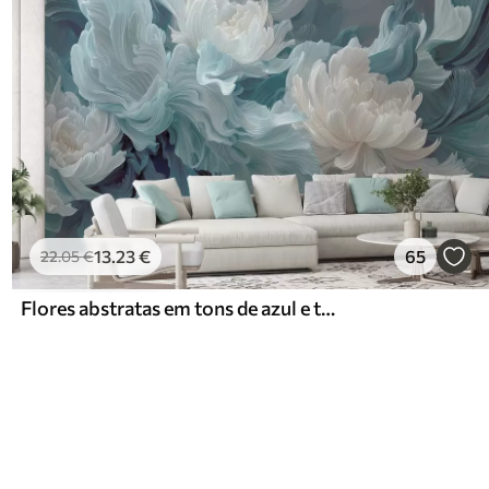
13
.23
€
65
22
.05
€
Flores abstratas em tons de azul e turquesa