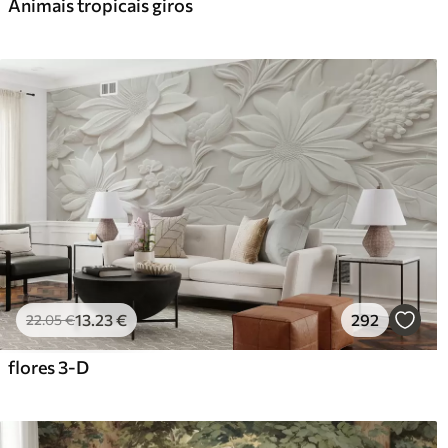
Animais tropicais giros
13
.23
€
292
22
.05
€
flores 3-D