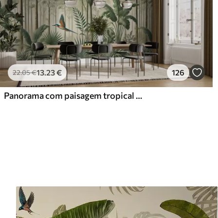
13
.23
€
126
22
.05
€
Panorama com paisagem tropical e aves