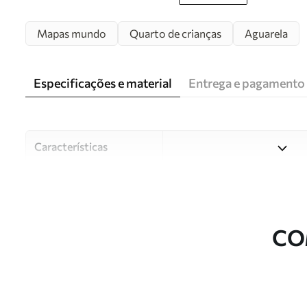
Mapas mundo
Quarto de crianças
Aguarela
Especificações e material
Entrega e pagamento
Características
Material
Escolha entre três materiai
diferentes divisões e orçam
durante o processo de perso
CO
Autor
Estúdio de design Uwalls
Número do artigo
c00012env2