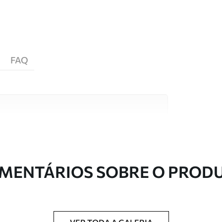
FAQ
s de alta qualidade, cada um adequado a
entos. Mais informações disponíveis abaixo ou
nalização.
MENTÁRIOS SOBRE O PROD