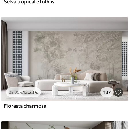
Selva tropical e folhas
13
.23
€
187
22
.05
€
Floresta charmosa