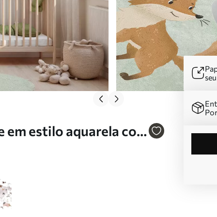
Pap
se
Ent
Por
 em estilo aquarela com
. c00012env2