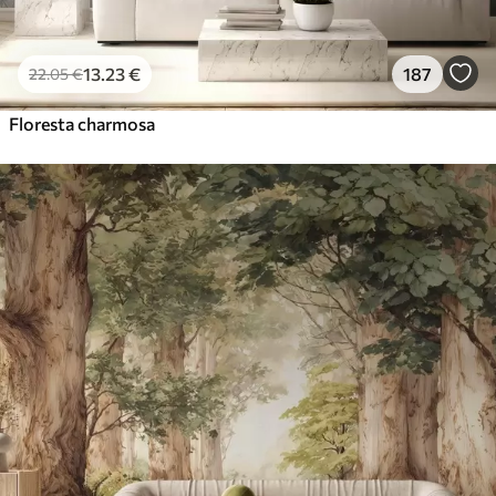
13
.23
€
187
22
.05
€
Floresta charmosa