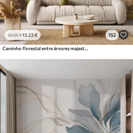
13
.23
€
152
22
.05
€
Caminho florestal entre árvores majestosas em estilo aquarela