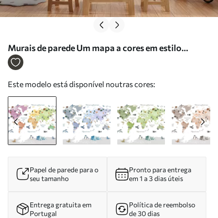
Murais de parede Um mapa a cores em estilo
aquarela que apresenta animais, plantas e
arquitetura. Legendas em ucraniano Nr. c00009uk
Este modelo está disponível noutras cores:
Papel de parede para o
Pronto para entrega
seu tamanho
em 1 a 3 dias úteis
Entrega gratuita em
Política de reembolso
Portugal
de 30 dias