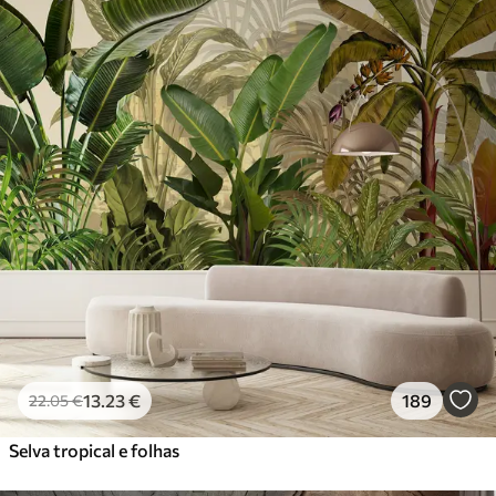
13
.23
€
189
22
.05
€
Selva tropical e folhas