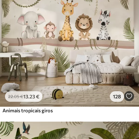
Standard
45
.00
27
.00
€
/m²
Premium
56
.67
34
.00
€
/m²
Vinil Premium
65
.00
39
.00
€
/m²
Peel and Stick
81
.67
49
.00
€
/m²
13
.23
€
128
22
.05
€
Animais tropicais giros