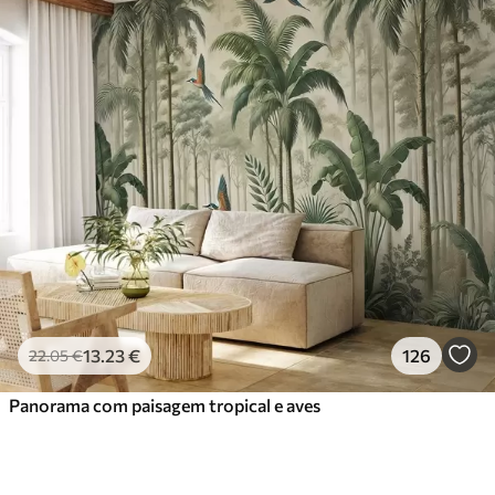
13
.23
€
126
22
.05
€
Panorama com paisagem tropical e aves