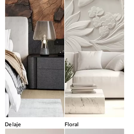
De laje
Floral