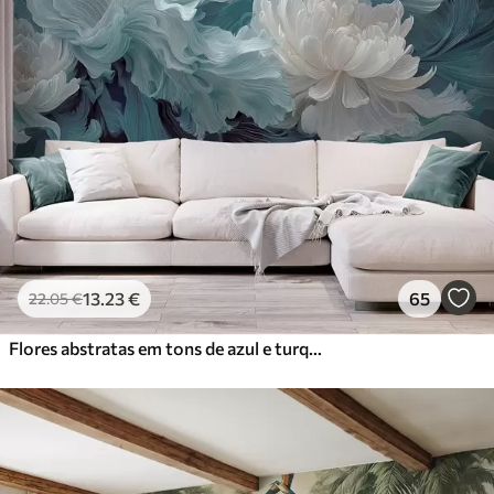
13
.23
€
65
22
.05
€
Flores abstratas em tons de azul e turquesa