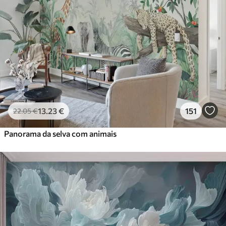
13
.23
€
151
22
.05
€
Panorama da selva com animais