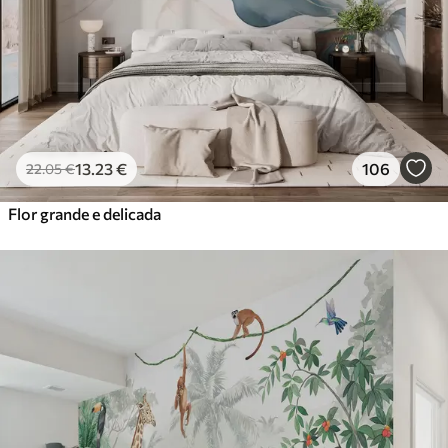
13
.23
€
106
22
.05
€
Flor grande e delicada