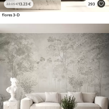
13
.23
€
293
22
.05
€
flores 3-D