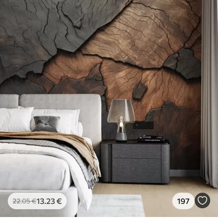
13
.23
€
197
22
.05
€