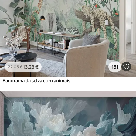
13
.23
€
151
22
.05
€
Panorama da selva com animais