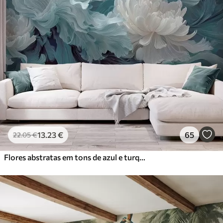
13
.23
€
65
22
.05
€
Flores abstratas em tons de azul e turquesa