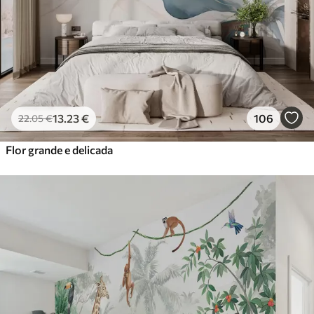
13
.23
€
106
22
.05
€
Flor grande e delicada