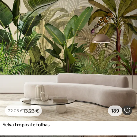
13
.23
€
189
22
.05
€
Selva tropical e folhas