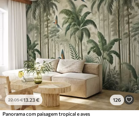
13
.23
€
126
22
.05
€
Panorama com paisagem tropical e aves