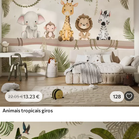
Standard
45
.00
27
.00
€
/m²
Premium
56
.67
34
.00
€
/m²
Vinil Premium
65
.00
39
.00
€
/m²
Peel and Stick
81
.67
49
.00
€
/m²
13
.23
€
128
22
.05
€
Animais tropicais giros