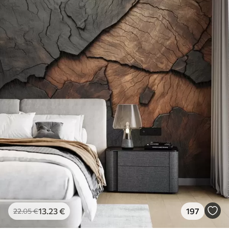
13
.23
€
197
22
.05
€