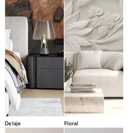
De laje
Floral