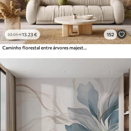
13
.23
€
152
22
.05
€
Caminho florestal entre árvores majestosas em estilo aquarela