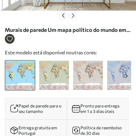
Murais de parede Um mapa político do mundo em
tons de verde-oliva com bandeiras em espanhol Nr.
c00004es
Este modelo está disponível noutras cores:
Papel de parede para o
Pronto para entrega
seu tamanho
em 1 a 3 dias úteis
Entrega gratuita em
Política de reembolso
Portugal
de 30 dias