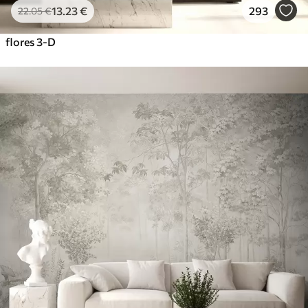
13
.23
€
293
22
.05
€
flores 3-D