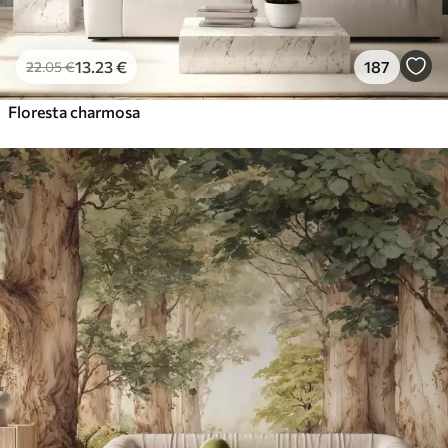
13
.23
€
187
22
.05
€
Floresta charmosa