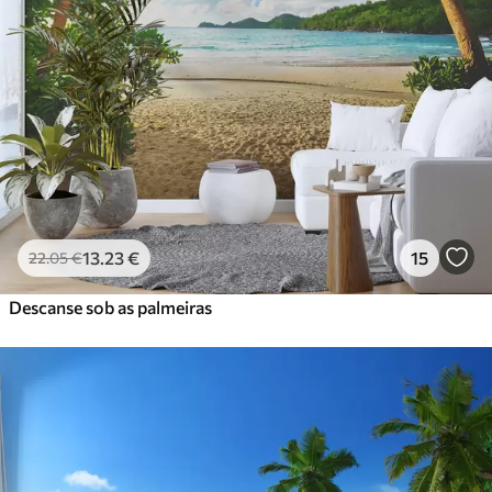
Premium
56
.67
34
.00
€
/m²
Vinil Premium
65
.00
39
.00
€
/m²
Peel and Stick
81
.67
49
.00
€
/m²
13
.23
€
15
22
.05
€
Descanse sob as palmeiras