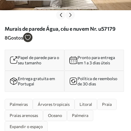
Murais de parede Água, céu e nuvem Nr. u57179
8
Gostos
Papel de parede para o
Pronto para entrega
seu tamanho
em 1 a 3 dias úteis
Entrega gratuita em
Política de reembolso
Portugal
de 30 dias
Palmeiras
Árvores tropicais
Litoral
Praia
Praias arenosas
Oceano
Palmeira
Expandir o espaço