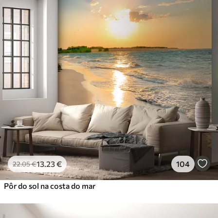
13
.23
€
104
22
.05
€
Pôr do sol na costa do mar