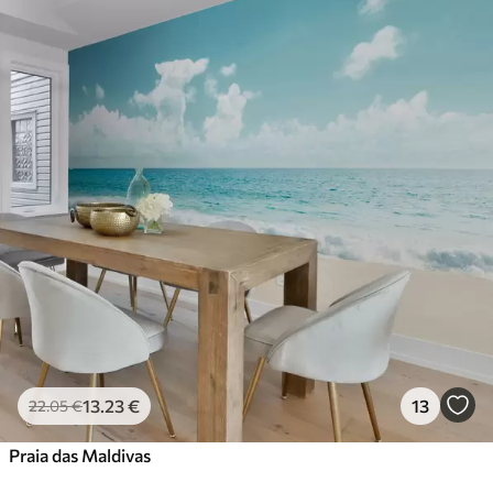
13
.23
€
13
22
.05
€
Praia das Maldivas