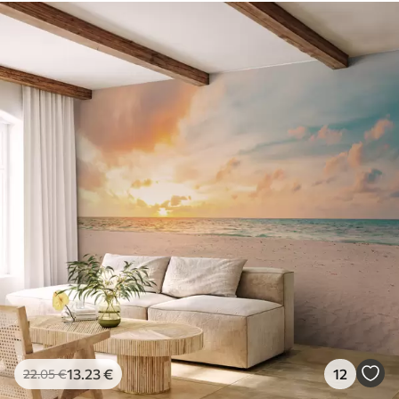
13
.23
€
12
22
.05
€