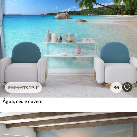
13
.23
€
36
22
.05
€
Água, céu e nuvem