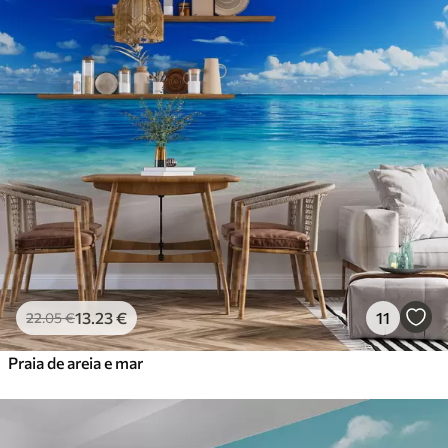
13
.23
€
11
22
.05
€
Praia de areia e mar