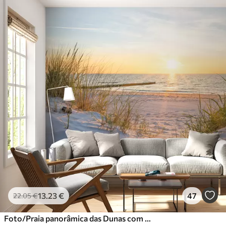
13
.23
€
47
22
.05
€
Foto/Praia panorâmica das Dunas com pôr do sol