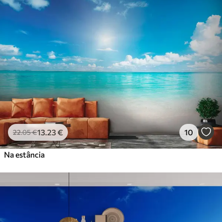
13
.23
€
10
22
.05
€
Na estância