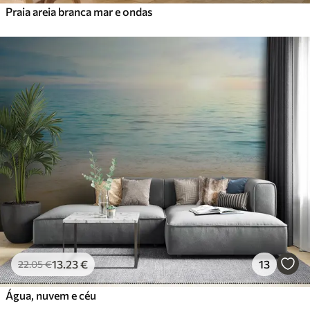
Praia areia branca mar e ondas
13
.23
€
13
22
.05
€
Água, nuvem e céu