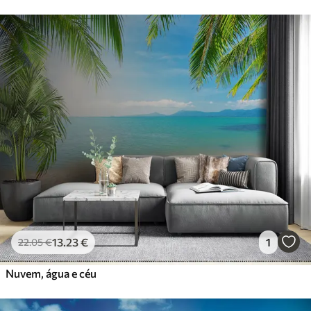
13
.23
€
1
22
.05
€
Nuvem, água e céu