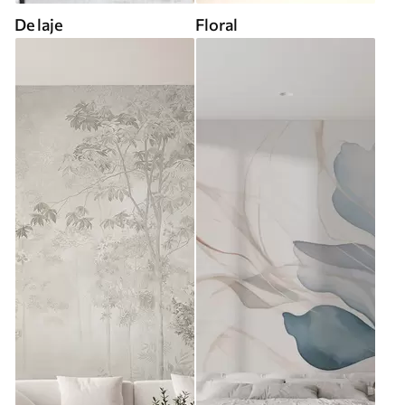
De laje
Floral