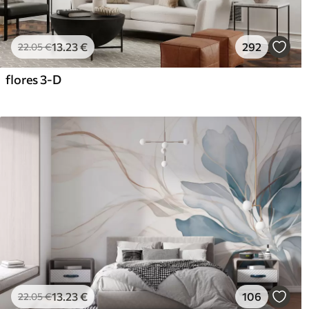
13
.23
€
292
22
.05
€
flores 3-D
13
.23
€
106
22
.05
€