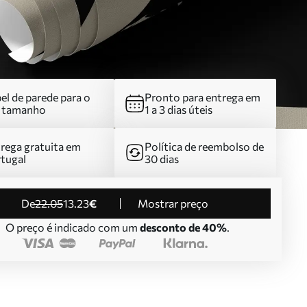
el de parede para o
Pronto para entrega em
u tamanho
1 a 3 dias úteis
rega gratuita em
Política de reembolso de
tugal
30 dias
de
22
.05
13
.23
€
Mostrar preço
O preço é indicado com um
desconto de 40%
.