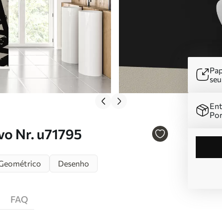
Pap
se
Ent
Por
vo Nr. u71795
Geométrico
Desenho
FAQ