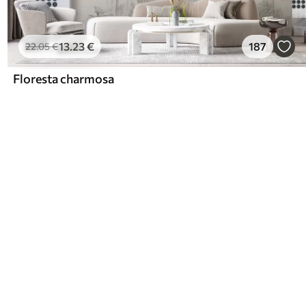
13
.23
€
187
22
.05
€
Floresta charmosa