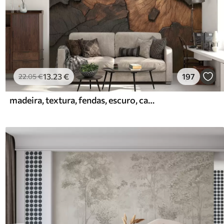
13
.23
€
197
22
.05
€
madeira, textura, fendas, escuro, casca, superfície