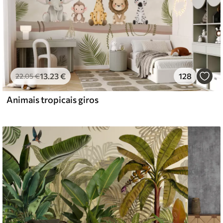
13
.23
€
128
22
.05
€
Animais tropicais giros