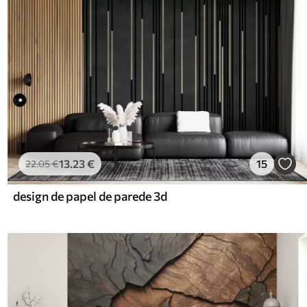
13
.23
€
15
22
.05
€
design de papel de parede 3d