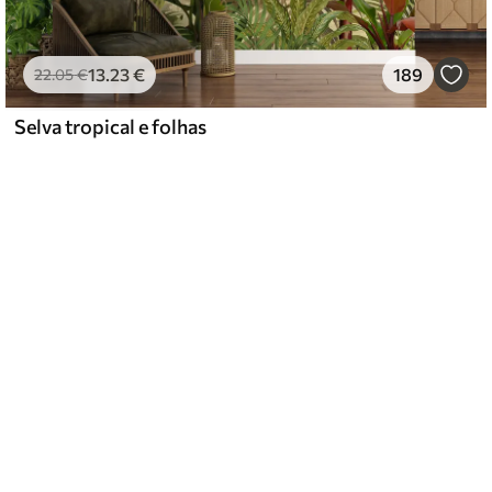
13
.23
€
189
22
.05
€
Selva tropical e folhas