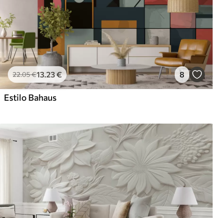
13
.23
€
8
22
.05
€
Estilo Bahaus