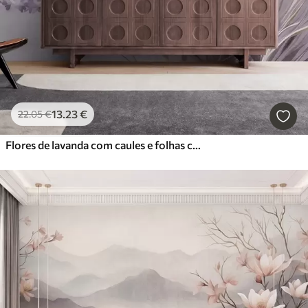
13
.23
€
22
.05
€
Flores de lavanda com caules e folhas compridos, obra de arte com textura suave em tons pastel