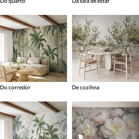
Do quarto
Da sala de estar
Do corredor
De cozihna