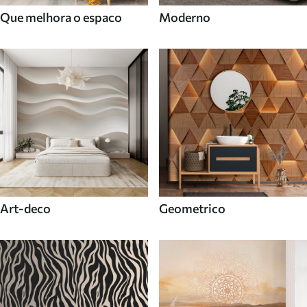
Que melhora o espaco
Moderno
Art-deco
Geometrico