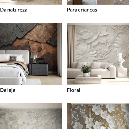
Da natureza
Para criancas
De laje
Floral