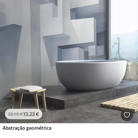
13
.23
€
22
.05
€
Abstração geométrica