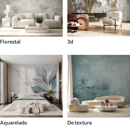
Florestal
3d
Aquarelado
De textura