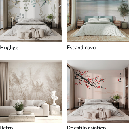
Hughge
Escandinavo
Retro
De estilo asiatico