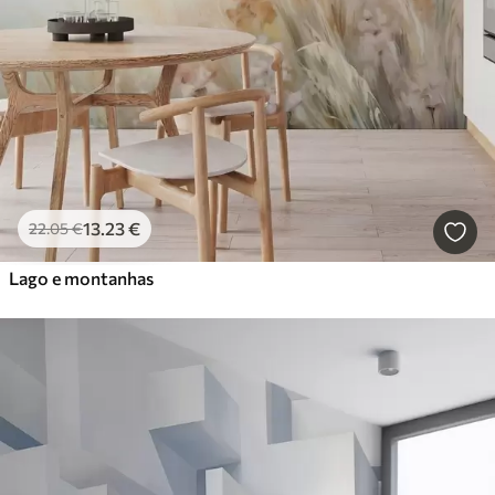
13
.23
€
22
.05
€
Lago e montanhas