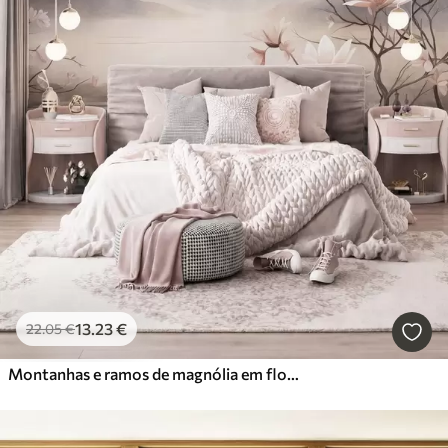
13
.23
€
22
.05
€
Montanhas e ramos de magnólia em flor, de cor rosa, numa paisagem rica em texturas