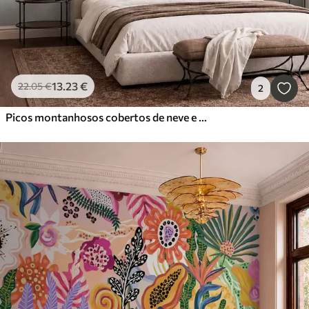
13
.23
€
22
.05
€
2
Picos montanhosos cobertos de neve e um lago tranquilo com um reflexo semelhante a um espelho