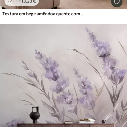
13
.23
€
22
.05
€
Textura em bege amêndoa quente com transições tonais suaves e naturais