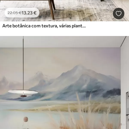
13
.23
€
22
.05
€
Arte botânica com textura, várias plantas e folhas em tons de castanho e bege