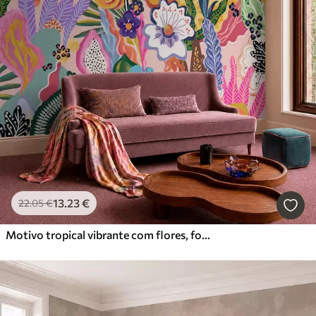
13
.23
€
22
.05
€
Motivo tropical vibrante com flores, folhas e frutos coloridos