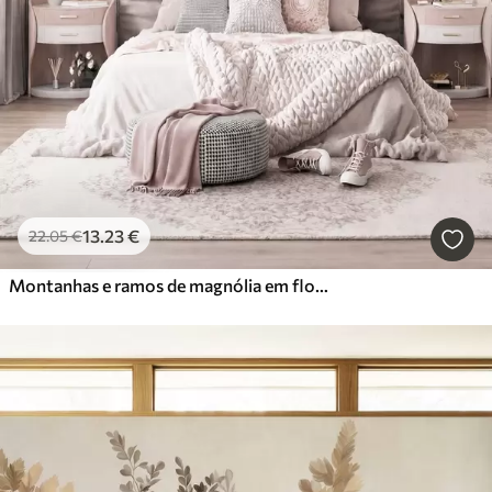
13
.23
€
22
.05
€
Montanhas e ramos de magnólia em flor, de cor rosa, numa paisagem rica em texturas