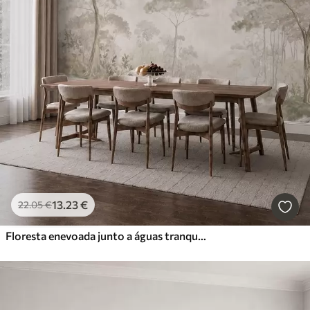
13
.23
€
22
.05
€
Floresta enevoada junto a águas tranquilas, em suaves tons pastel naturais