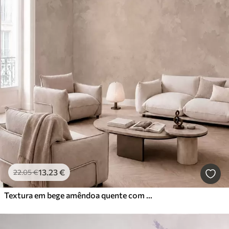
13
.23
€
22
.05
€
Textura em bege amêndoa quente com transições tonais suaves e naturais