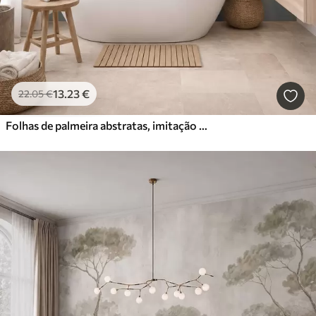
13
.23
€
22
.05
€
Folhas de palmeira abstratas, imitação de pintura