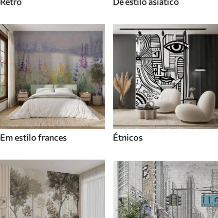
Retro
De estilo asiatico
Em estilo frances
Étnicos