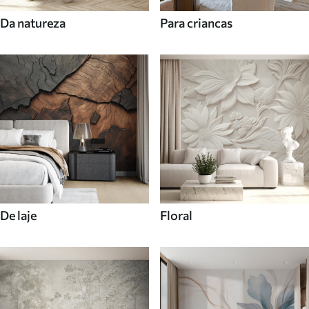
Da natureza
Para criancas
De laje
Floral