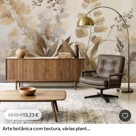
13
.23
€
22
.05
€
Arte botânica com textura, várias plantas e folhas em tons de castanho e bege