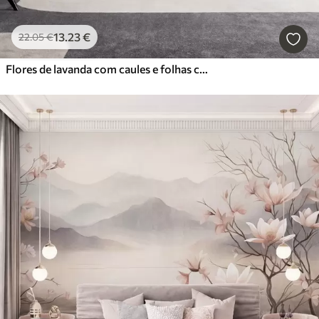
13
.23
€
22
.05
€
Flores de lavanda com caules e folhas compridos, obra de arte com textura suave em tons pastel