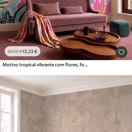
13
.23
€
22
.05
€
Motivo tropical vibrante com flores, folhas e frutos coloridos