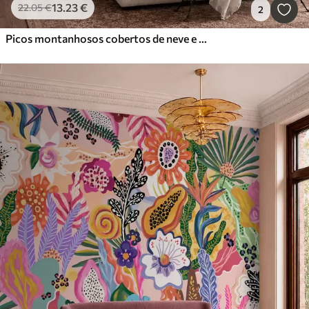
13
.23
€
22
.05
€
2
Picos montanhosos cobertos de neve e um lago tranquilo com um reflexo semelhante a um espelho