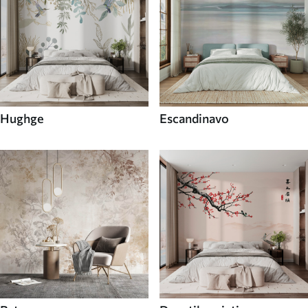
Hughge
Escandinavo