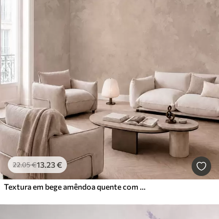
13
.23
€
22
.05
€
Textura em bege amêndoa quente com transições tonais suaves e naturais