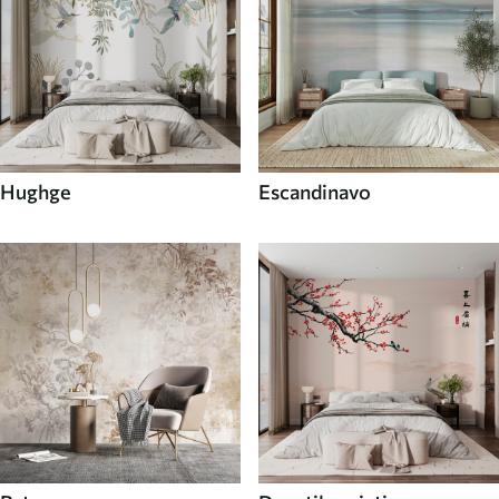
Hughge
Escandinavo