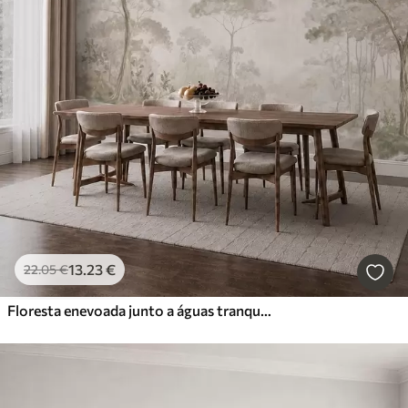
13
.23
€
22
.05
€
Floresta enevoada junto a águas tranquilas, em suaves tons pastel naturais