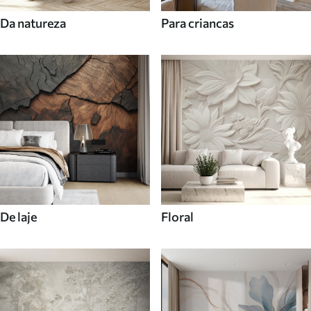
Da natureza
Para criancas
De laje
Floral