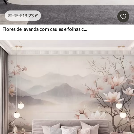
13
.23
€
22
.05
€
Flores de lavanda com caules e folhas compridos, obra de arte com textura suave em tons pastel