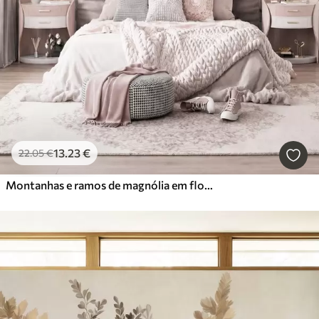
13
.23
€
22
.05
€
Montanhas e ramos de magnólia em flor, de cor rosa, numa paisagem rica em texturas