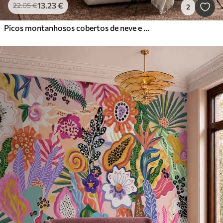
13
.23
€
22
.05
€
2
Picos montanhosos cobertos de neve e um lago tranquilo com um reflexo semelhante a um espelho