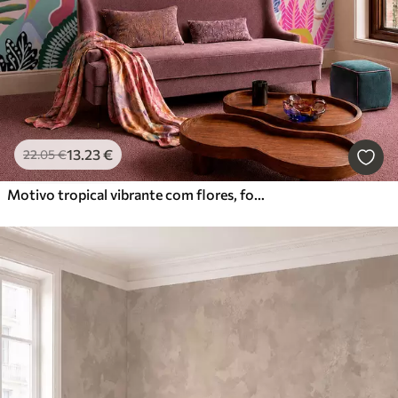
13
.23
€
22
.05
€
Motivo tropical vibrante com flores, folhas e frutos coloridos