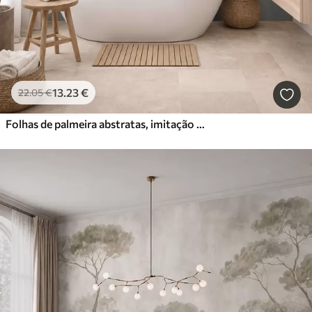
13
.23
€
22
.05
€
Folhas de palmeira abstratas, imitação de pintura