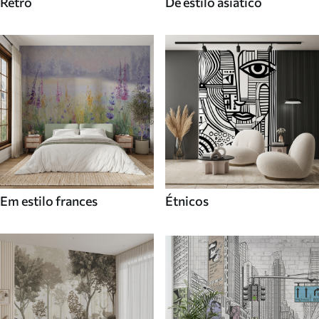
Retro
De estilo asiatico
Em estilo frances
Étnicos