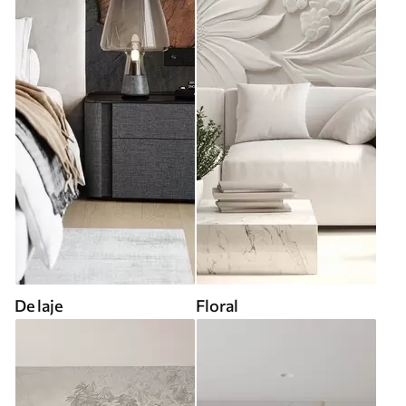
De laje
Floral