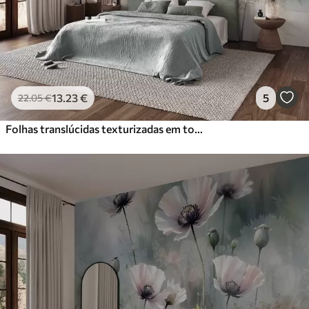
13
.23
€
5
22
.05
€
Folhas translúcidas texturizadas em tons suaves de bege e azul-petróleo, com caules delicados contra um fundo suave e claro