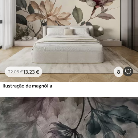
Premium
56
.67
34
.00
€
/m²
Vinil Premium
65
.00
39
.00
€
/m²
Peel and Stick
81
.67
49
.00
€
/m²
13
.23
€
8
22
.05
€
Ilustração de magnólia