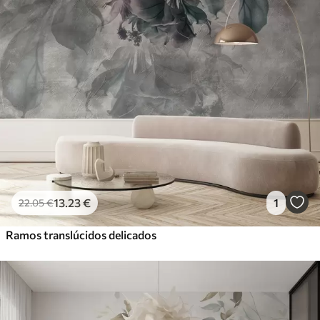
13
.23
€
1
22
.05
€
Ramos translúcidos delicados