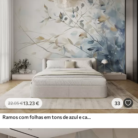
13
.23
€
33
22
.05
€
Ramos com folhas em tons de azul e castanho, fundo claro, suave e delicado, estilo aguarela