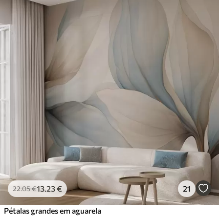
13
.23
€
21
22
.05
€
Pétalas grandes em aguarela