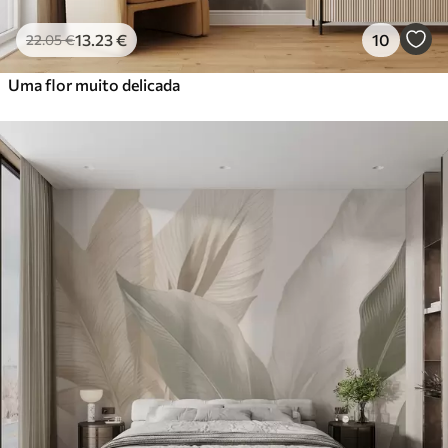
13
.23
€
10
22
.05
€
Uma flor muito delicada