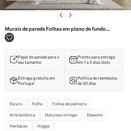
Murais de parede Folhas em plano de fundo
texturizado Nr. u94827
Papel de parede para o
Pronto para entrega
seu tamanho
em 1 a 3 dias úteis
Entrega gratuita em
Política de reembolso
Portugal
de 30 dias
Escuro
Folha
Folhas de palmeira
Arte botânica
Natureza vintage
Desenho
Herbáceo
Hygge