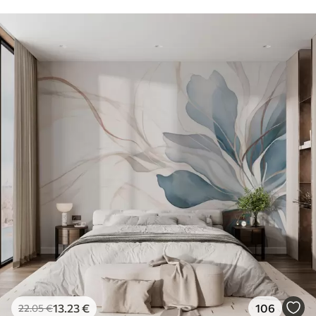
13
.23
€
106
22
.05
€