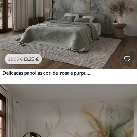
13
.23
€
22
.05
€
Delicadas papoilas cor-de-rosa e púrpura com caules e botões verdes sobre um fundo texturado suave e desfocado