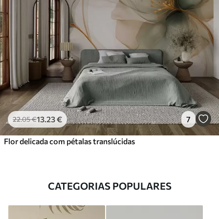
13
.23
€
7
22
.05
€
Flor delicada com pétalas translúcidas
CATEGORIAS POPULARES