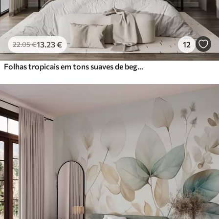
13
.23
€
12
22
.05
€
Folhas tropicais em tons suaves de bege e verde, com um efeito de aguarela e transições de cor suaves