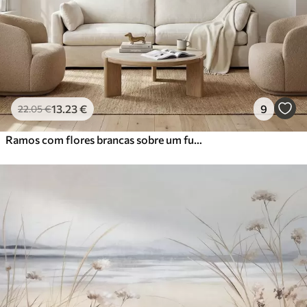
Vinil Premium
65
.00
39
.00
€
/m²
Peel and Stick
81
.67
49
.00
€
/m²
13
.23
€
9
22
.05
€
Ramos com flores brancas sobre um fundo bege suave