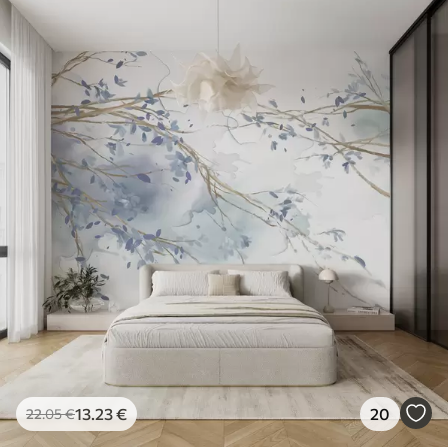
13
.23
€
20
22
.05
€