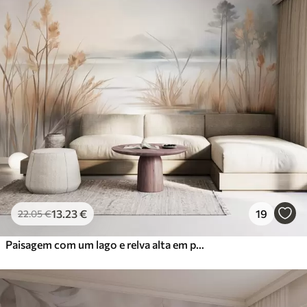
13
.23
€
19
22
.05
€
Paisagem com um lago e relva alta em primeiro plano, montanhas ao fundo, cores suaves, textura