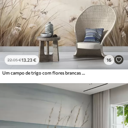
13
.23
€
16
22
.05
€
Um campo de trigo com flores brancas em primeiro plano, uma praia e o oceano em segundo plano, cores pastel neutras e suaves