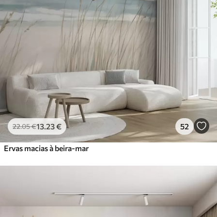
13
.23
€
52
22
.05
€
Ervas macias à beira-mar