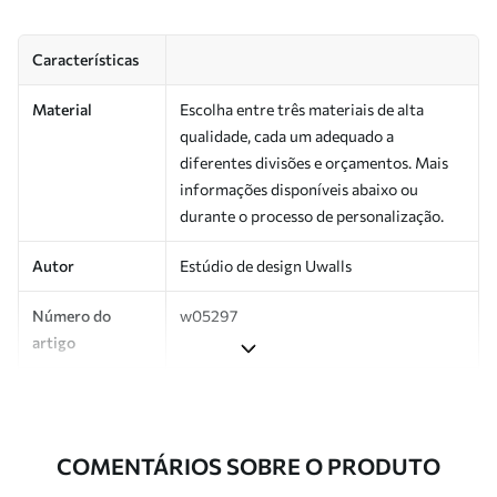
Características
Material
Escolha entre três materiais de alta
qualidade, cada um adequado a
diferentes divisões e orçamentos. Mais
informações disponíveis abaixo ou
durante o processo de personalização.
Autor
Estúdio de design Uwalls
Número do
w05297
artigo
Produção
Impresso sob encomenda e entregue em
rolos de até 50 cm de largura.
COMENTÁRIOS SOBRE O PRODUTO
Adicionalmente
Disponível com revestimento de verniz
e/ou adesivo para papel de parede.