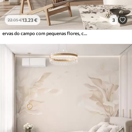
13
.23
€
3
22
.05
€
ervas do campo com pequenas flores, com uma profundidade de campo reduzida