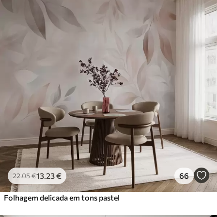
13
.23
€
66
22
.05
€
Folhagem delicada em tons pastel