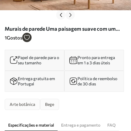
Murais de parede Uma paisagem suave com um
ramo sobre colinas em tons de bege claro Nr.
1
Gostos
w05297
Papel de parede para o
Pronto para entrega
seu tamanho
em 1 a 3 dias úteis
Entrega gratuita em
Política de reembolso
Portugal
de 30 dias
Arte botânica
Bege
Especificações e material
Entrega e pagamento
FAQ