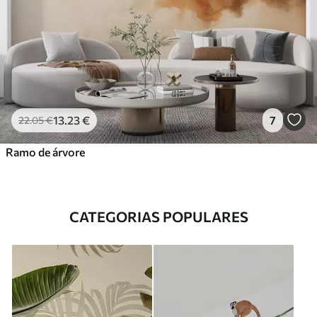
13
.23
€
7
22
.05
€
Ramo de árvore
CATEGORIAS POPULARES