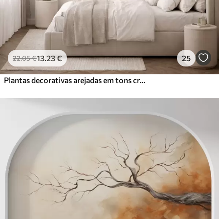
13
.23
€
25
22
.05
€
Plantas decorativas arejadas em tons cremosos quentes