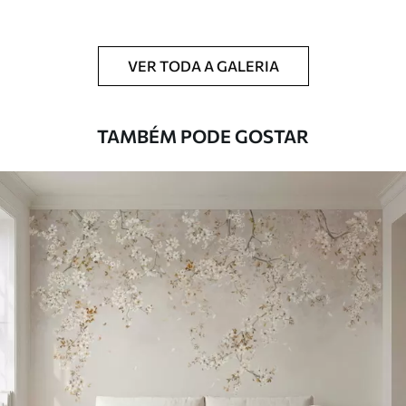
Limpeza
Pode ser limpo suavemente com uma
esponja macia. Murais de parede com
VER TODA A GALERIA
revestimento de verniz podem ser limpos
com água.
TAMBÉM PODE GOSTAR
Método de
Aplicação perfeita
aplicação
Materiais disponíveis
Standard
45
.00
27
.00
€
/m²
Premium
56
.67
34
.00
€
/m²