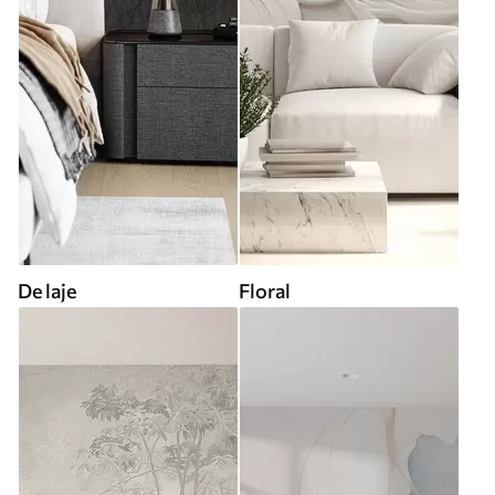
De laje
Floral