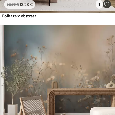
13
.23
€
1
22
.05
€
Folhagem abstrata