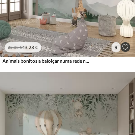
13
.23
€
9
22
.05
€
Animais bonitos a baloiçar numa rede na floresta