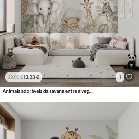
13
.23
€
1
22
.05
€
Animais adoráveis da savana entre a vegetação tropical, num estilo de aguarela