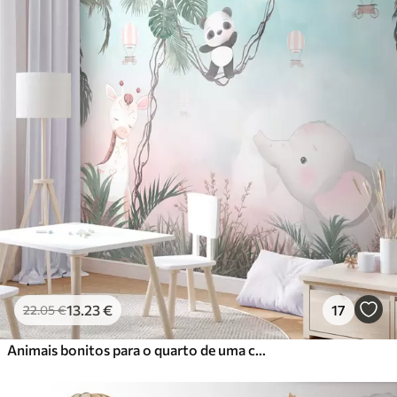
13
.23
€
17
22
.05
€
Animais bonitos para o quarto de uma criança