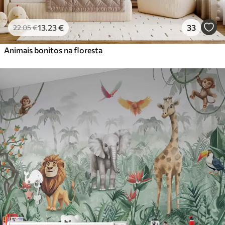
13
.23
€
33
22
.05
€
Animais bonitos na floresta