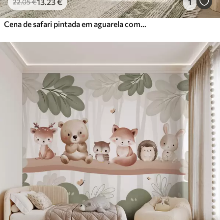
13
.23
€
1
22
.05
€
Cena de safari pintada em aguarela com animais em delicados tons pastel, representando uma girafa, um elefante bebé, uma zebra e um filhote de leão