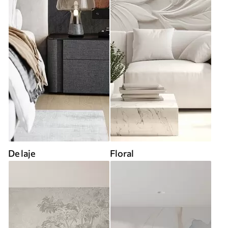
De laje
Floral