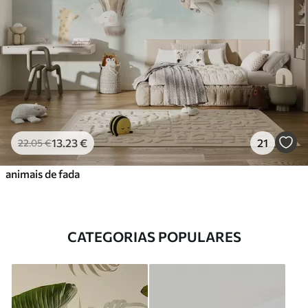
13
.23
€
21
22
.05
€
animais de fada
CATEGORIAS POPULARES