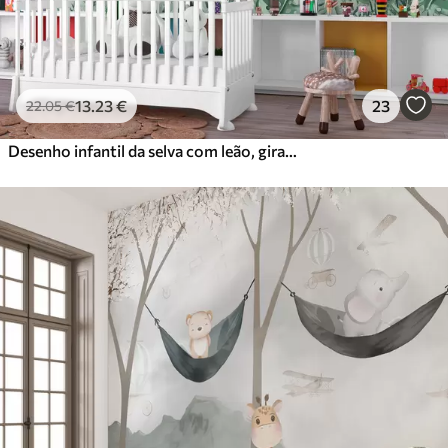
13
.23
€
23
22
.05
€
Desenho infantil da selva com leão, girafa, elefante e papagaios