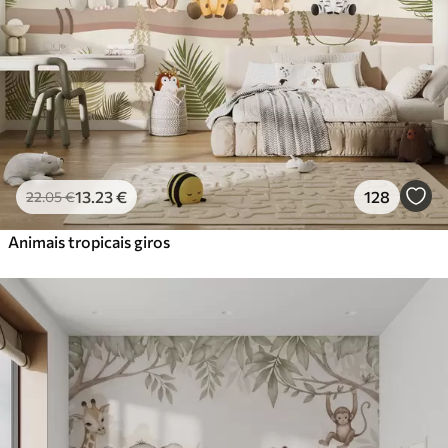
56
.67
34
.00
€
/m²
Vinil Premium
65
.00
39
.00
€
/m²
Peel and Stick
81
.67
49
.00
€
/m²
13
.23
€
128
22
.05
€
Animais tropicais giros