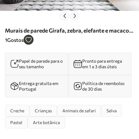
Murais de parede Girafa, zebra, elefante e macaco
entre a folhagem Nr. w03677
1
Gostos
Papel de parede para o
Pronto para entrega
seu tamanho
em 1 a 3 dias úteis
Entrega gratuita em
Política de reembolso
Portugal
de 30 dias
Creche
Crianças
Animais de safari
Selva
Pastel
Arte botânica