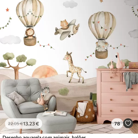
13
.23
€
78
22
.05
€
Desenho aquarela com animais, balões, avião e carro