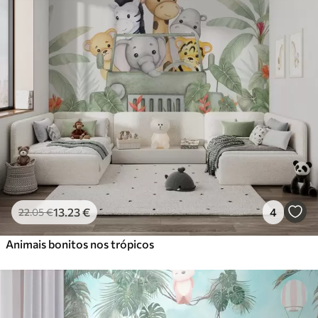
13
.23
€
4
22
.05
€
Animais bonitos nos trópicos