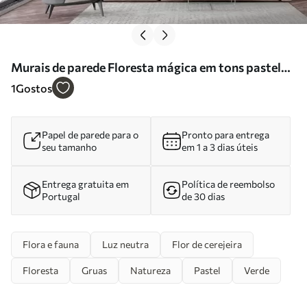
Murais de parede Floresta mágica em tons pastel
Nr. w02270
1
Gostos
Papel de parede para o
Pronto para entrega
seu tamanho
em 1 a 3 dias úteis
Entrega gratuita em
Política de reembolso
Portugal
de 30 dias
Flora e fauna
Luz neutra
Flor de cerejeira
Floresta
Gruas
Natureza
Pastel
Verde