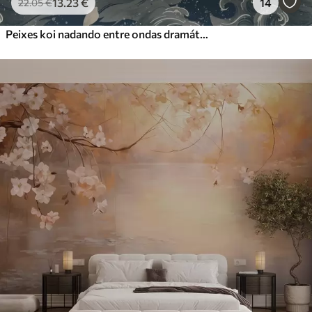
13
.23
€
14
22
.05
€
Peixes koi nadando entre ondas dramáticas do oceano