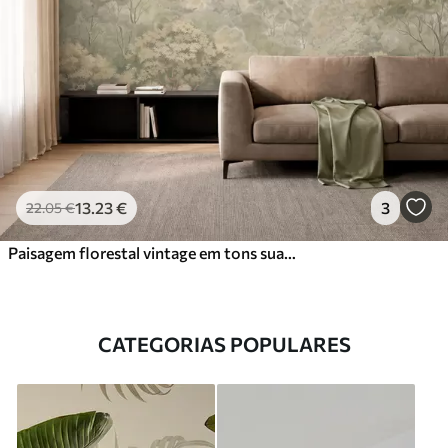
13
.23
€
3
22
.05
€
Paisagem florestal vintage em tons suaves de verde
CATEGORIAS POPULARES