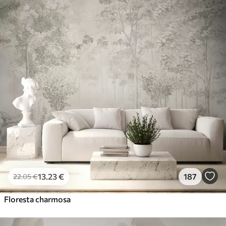
13
.23
€
187
22
.05
€
Floresta charmosa