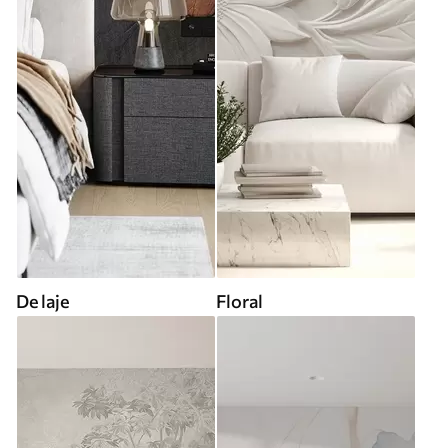
De laje
Floral