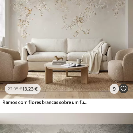
13
.23
€
9
22
.05
€
Ramos com flores brancas sobre um fundo bege suave