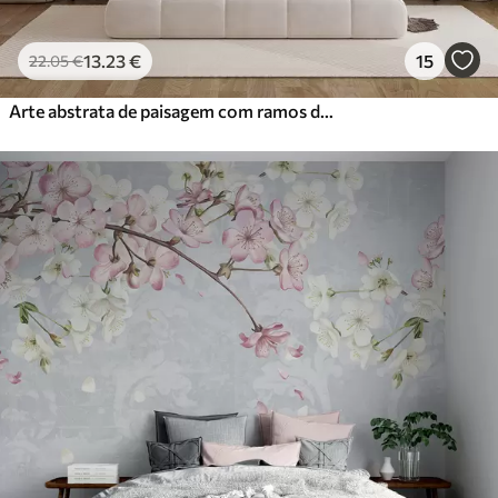
13
.23
€
15
22
.05
€
Arte abstrata de paisagem com ramos de flores e flores brancas penduradas sobre um lago, cores pastel suaves