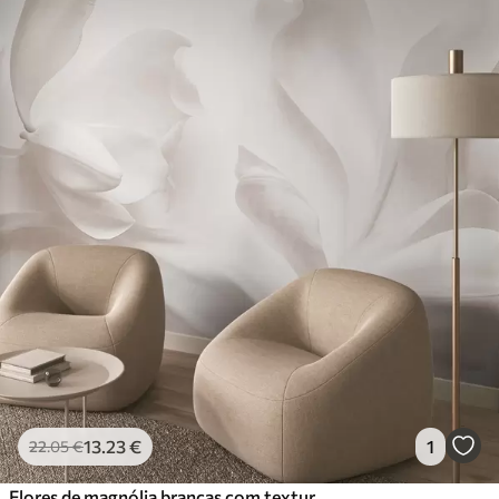
13
.23
€
1
22
.05
€
Flores de magnólia brancas com textura e pétalas delicadas, sobre um fundo claro esbatido