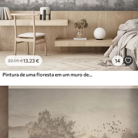
56
.67
34
.00
€
/m²
Vinil Premium
65
.00
39
.00
€
/m²
Peel and Stick
81
.67
49
.00
€
/m²
13
.23
€
14
22
.05
€
Pintura de uma floresta em um muro de pedra