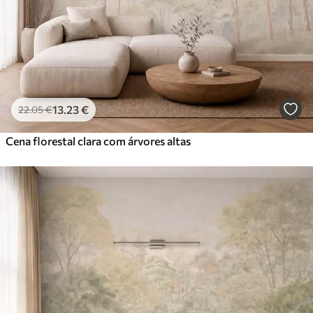
13
.23
€
22
.05
€
Cena florestal clara com árvores altas