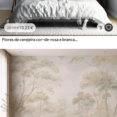
13
.23
€
3
22
.05
€
Flores de cerejeira cor-de-rosa e brancas em plena floração, com pétalas suaves a cair sobre um fundo azul texturado