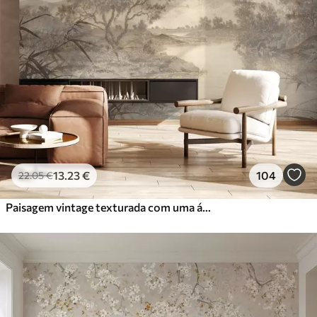
13
.23
€
104
22
.05
€
Paisagem vintage texturada com uma árvore perto de um rio e um céu nublado, arte da natureza em tons sépia