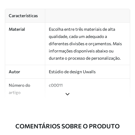
Características
Material
Escolha entre três materiais de alta
qualidade, cada um adequado a
diferentes divisões e orçamentos. Mais
informações disponíveis abaixo ou
durante o processo de personalização.
Autor
Estúdio de design Uwalls
Número do
c00011
artigo
Produção
Impresso sob encomenda e entregue em
rolos de até 50 cm de largura.
COMENTÁRIOS SOBRE O PRODUTO
Adicionalmente
Disponível com revestimento de verniz
e/ou adesivo para papel de parede.