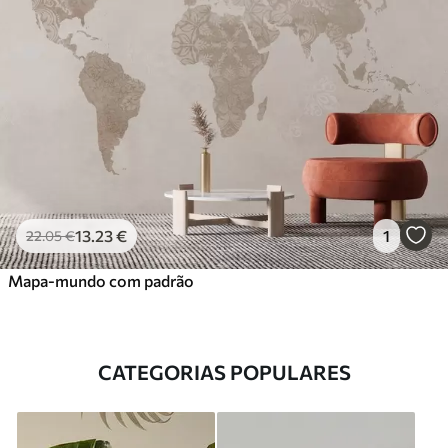
13
.23
€
1
22
.05
€
Mapa-mundo com padrão
CATEGORIAS POPULARES