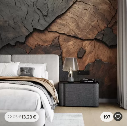
13
.23
€
197
22
.05
€