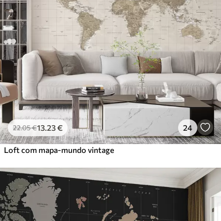
13
.23
€
24
22
.05
€
Loft com mapa-mundo vintage