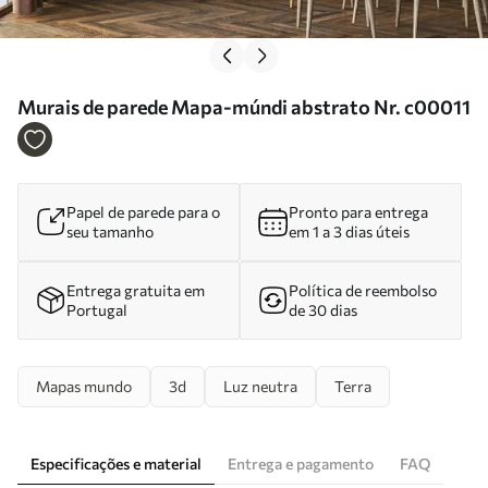
Murais de parede Mapa-múndi abstrato Nr. c00011
Papel de parede para o
Pronto para entrega
seu tamanho
em 1 a 3 dias úteis
Entrega gratuita em
Política de reembolso
Portugal
de 30 dias
Mapas mundo
3d
Luz neutra
Terra
Especificações e material
Entrega e pagamento
FAQ