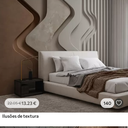
13
.23
€
140
22
.05
€
Ilusões de textura