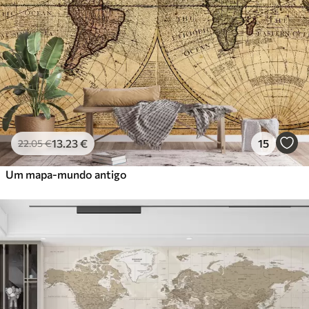
13
.23
€
15
22
.05
€
Um mapa-mundo antigo