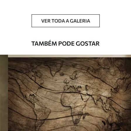
Limpeza
Pode ser limpo suavemente com uma
esponja macia. Murais de parede com
VER TODA A GALERIA
revestimento de verniz podem ser limpos
com água.
TAMBÉM PODE GOSTAR
Método de
Aplicação perfeita
aplicação
Materiais disponíveis
Standard
45
.00
27
.00
€
/m²
Premium
56
.67
34
.00
€
/m²