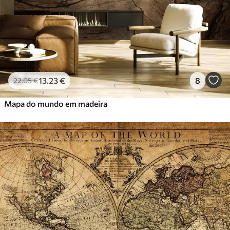
Vinil Premium
65
.00
39
.00
€
/m²
Peel and Stick
81
.67
49
.00
€
/m²
13
.23
€
8
22
.05
€
Mapa do mundo em madeira