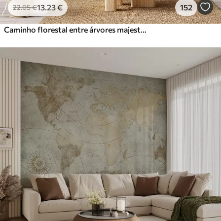
13
.23
€
152
22
.05
€
Caminho florestal entre árvores majestosas em estilo aquarela