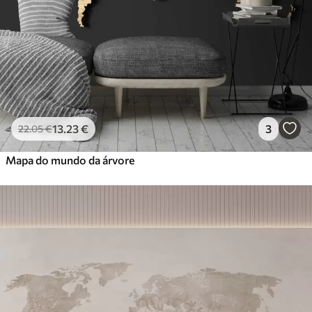
13
.23
€
3
22
.05
€
Mapa do mundo da árvore