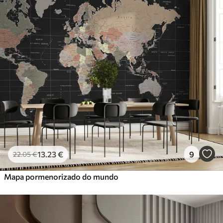
13
.23
€
9
22
.05
€
Mapa pormenorizado do mundo