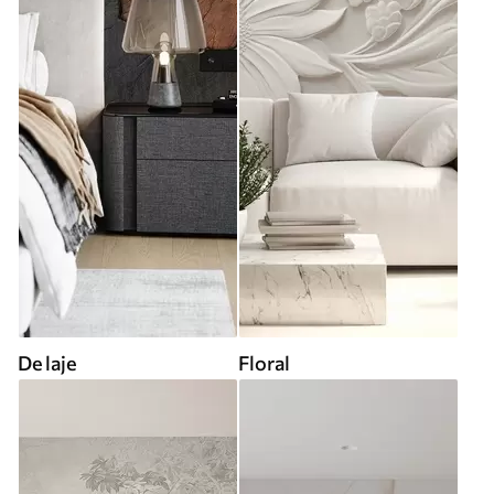
De laje
Floral