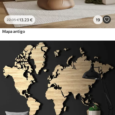
13
.23
€
19
22
.05
€
Mapa antigo