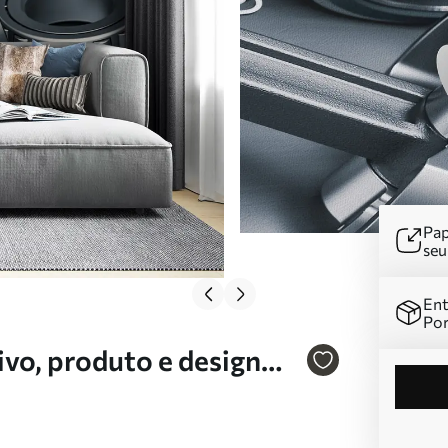
Pap
se
Ent
Por
vo, produto e design