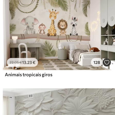
13
.23
€
128
22
.05
€
Animais tropicais giros