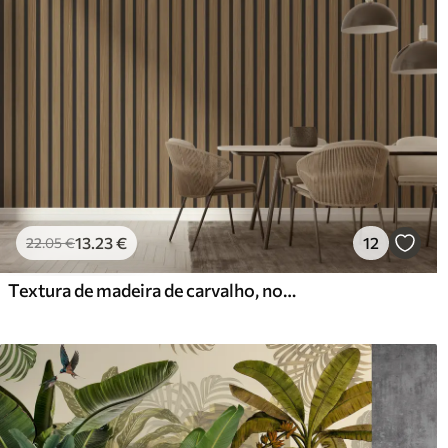
13
.23
€
12
22
.05
€
Textura de madeira de carvalho, nogueira