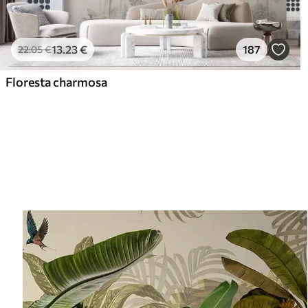
13
.23
€
187
22
.05
€
Floresta charmosa