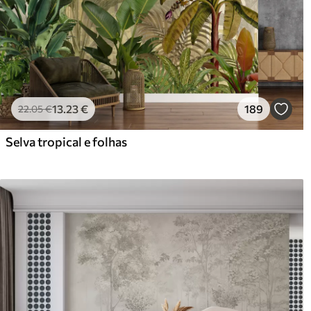
13
.23
€
189
22
.05
€
Selva tropical e folhas