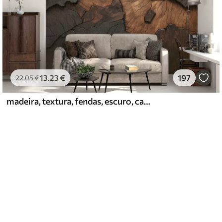
13
.23
€
197
22
.05
€
madeira, textura, fendas, escuro, casca, superfície