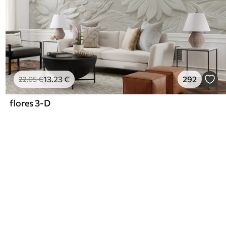
13
.23
€
292
22
.05
€
flores 3-D