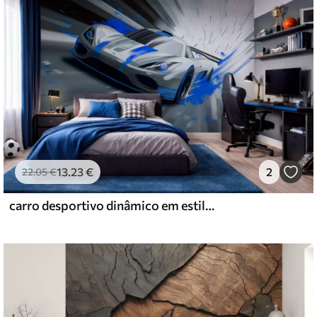
13
.23
€
2
22
.05
€
carro desportivo dinâmico em estilo de desenho digital com detalhes em azul