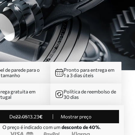
el de parede para o
Pronto para entrega em
u tamanho
1 a 3 dias úteis
rega gratuita em
Política de reembolso de
tugal
30 dias
de
22
.05
13
.23
€
Mostrar preço
O preço é indicado com um
desconto de 40%
.