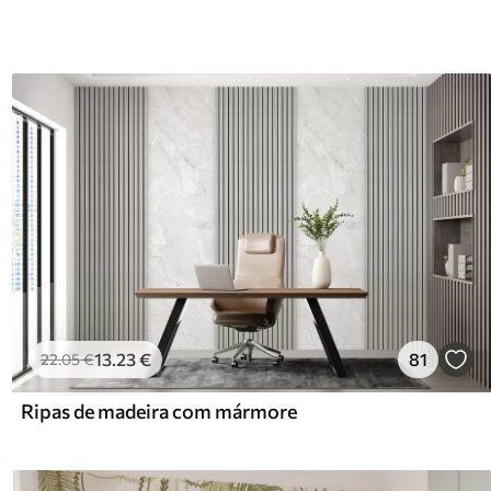
13
.23
€
81
22
.05
€
Ripas de madeira com mármore