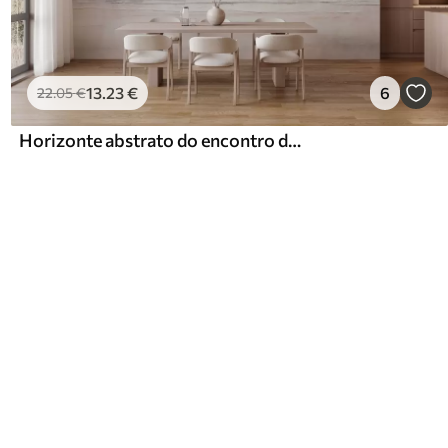
13
.23
€
6
22
.05
€
Horizonte abstrato do encontro do céu e do mar