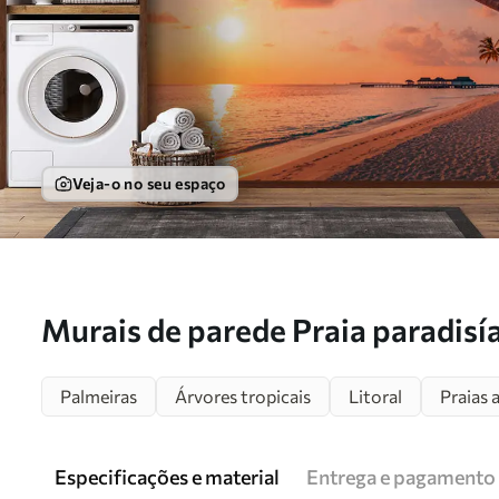
Veja-o no seu espaço
Murais de parede Praia paradisí
palmeira Nr. u97886
Palmeiras
Árvores tropicais
Litoral
Praias 
Especificações e material
Entrega e pagamento