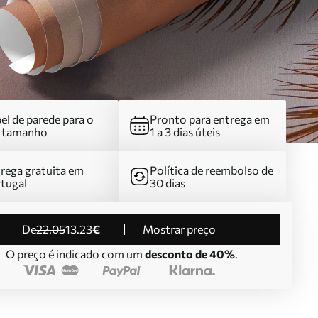
el de parede para o
Pronto para entrega em
u tamanho
1 a 3 dias úteis
rega gratuita em
Política de reembolso de
tugal
30 dias
de
22
.05
13
.23
€
Mostrar preço
O preço é indicado com um
desconto de 40%
.