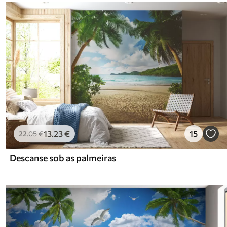
13
.23
€
15
22
.05
€
Descanse sob as palmeiras