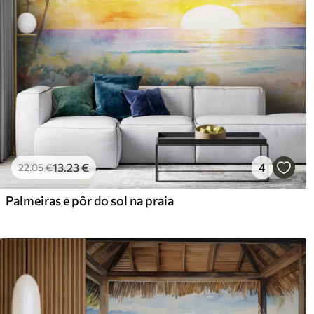
13
.23
€
4
22
.05
€
Palmeiras e pôr do sol na praia