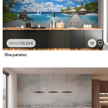
13
.23
€
12
22
.05
€
Ilha paraiso