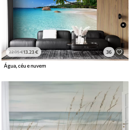
13
.23
€
36
22
.05
€
Água, céu e nuvem