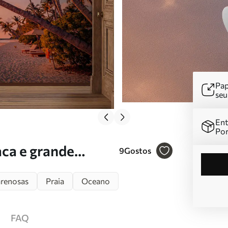
Pap
se
Ent
Por
aca e grande
9
Gostos
arenosas
Praia
Oceano
FAQ