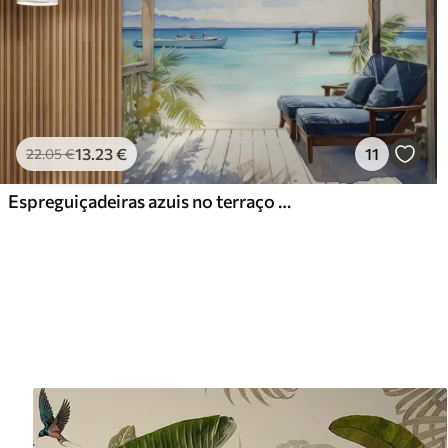
13
.23
€
11
22
.05
€
Espreguiçadeiras azuis no terraço para relaxar junto à aguarela do mar