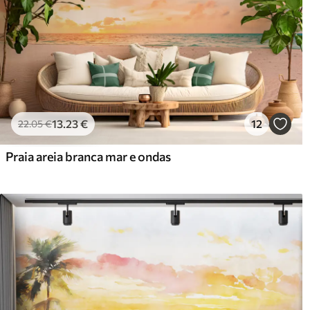
13
.23
€
12
22
.05
€
Praia areia branca mar e ondas