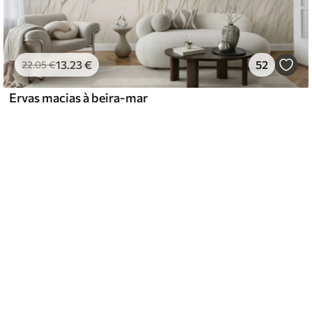
13
.23
€
52
22
.05
€
Ervas macias à beira-mar