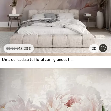
13
.23
€
20
22
.05
€
Uma delicada arte floral com grandes flores de cor pastel com pétalas translúcidas, caules suaves e um fundo suave e difuso