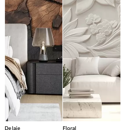
De laje
Floral