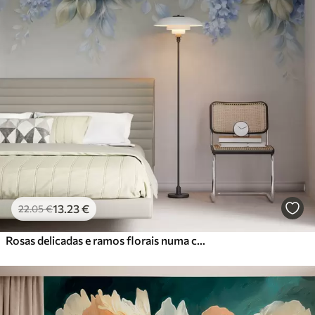
13
.23
€
22
.05
€
Rosas delicadas e ramos florais numa composição botânica inspirada na porcelana, com pétalas suaves dispostas em camadas e folhas elegantes e esvoaçantes