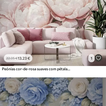
13
.23
€
1
22
.05
€
Peónias cor-de-rosa suaves com pétalas delicadas sobre um fundo vintage com textura clara