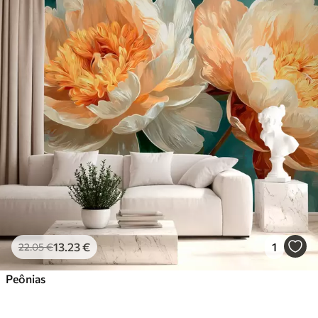
13
.23
€
1
22
.05
€
Peônias