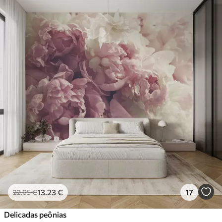
13
.23
€
17
22
.05
€
Delicadas peônias