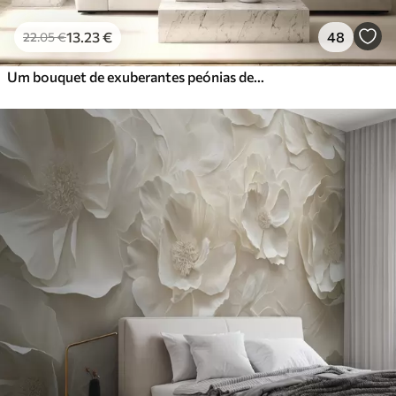
13
.23
€
48
22
.05
€
Um bouquet de exuberantes peónias de cor pastel e outras flores num fundo suave e desfocado