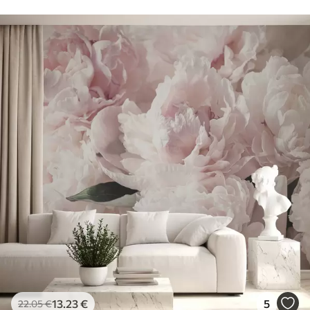
13
.23
€
5
22
.05
€