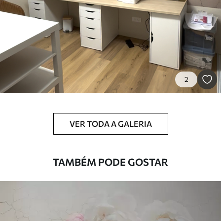
45
.00
27
.00
€
/m²
Premium
56
.67
34
.00
€
/m²
2
Vinil Premium
65
.00
39
.00
€
/m²
VER TODA A GALERIA
Peel and Stick
81
.67
49
.00
€
/m²
TAMBÉM PODE GOSTAR