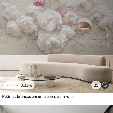
13
.23
€
25
22
.05
€
Peônias brancas em uma parede em ruínas