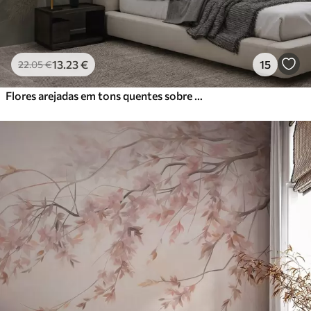
13
.23
€
15
22
.05
€
Flores arejadas em tons quentes sobre um fundo de pinceladas de folhas