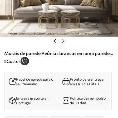
Murais de parede Peônias brancas em uma parede
de tijolos Nr. u59598
2
Gostos
Papel de parede para o
Pronto para entrega
seu tamanho
em 1 a 3 dias úteis
Entrega gratuita em
Política de reembolso
Portugal
de 30 dias