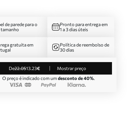
el de parede para o
Pronto para entrega em
u tamanho
1 a 3 dias úteis
rega gratuita em
Política de reembolso de
tugal
30 dias
de
22
.05
13
.23
€
Mostrar preço
O preço é indicado com um
desconto de 40%
.