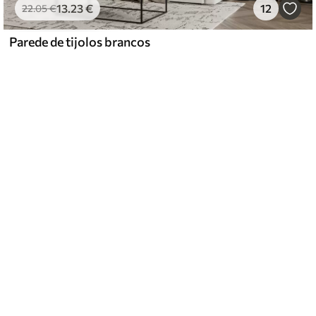
13
.23
€
12
22
.05
€
Parede de tijolos brancos