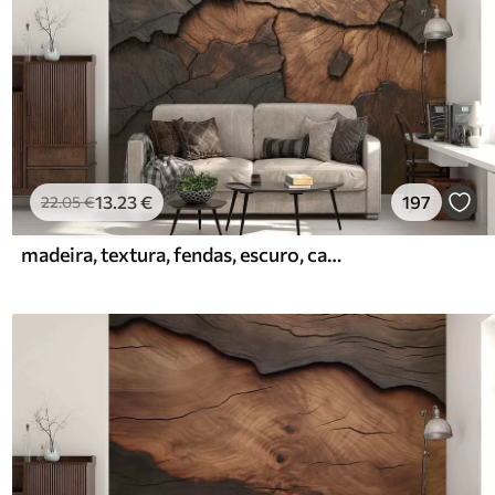
13
.23
€
197
22
.05
€
madeira, textura, fendas, escuro, casca, superfície