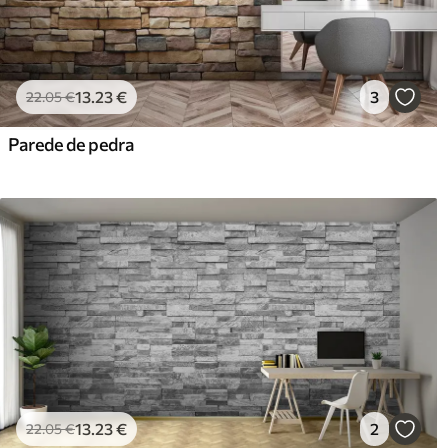
13
.23
€
3
22
.05
€
Parede de pedra
13
.23
€
2
22
.05
€