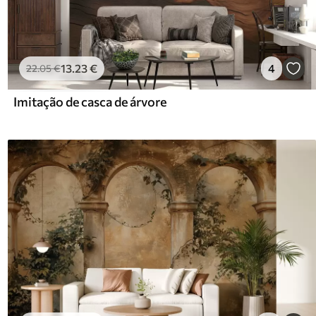
13
.23
€
4
22
.05
€
Imitação de casca de árvore