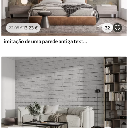
13
.23
€
32
22
.05
€
imitação de uma parede antiga texturada