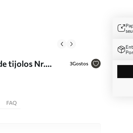
Pap
se
Ent
Por
e tijolos Nr.
3
Gostos
FAQ