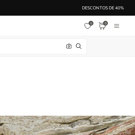
DESCONTOS DE 40%
0
0