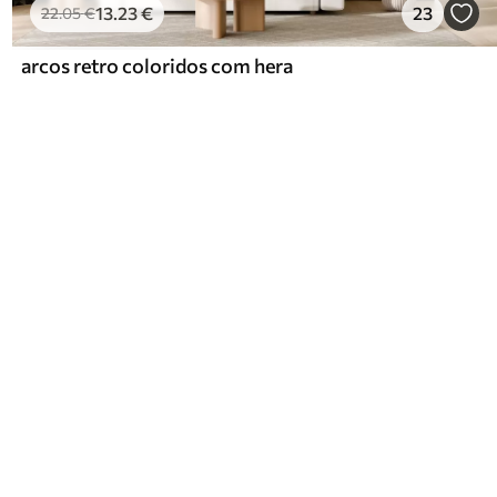
13
.23
€
23
22
.05
€
arcos retro coloridos com hera