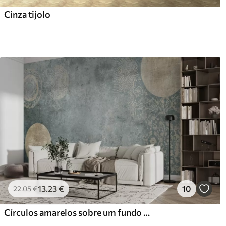
Cinza tijolo
13
.23
€
10
22
.05
€
Círculos amarelos sobre um fundo envelhecido