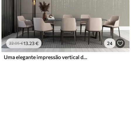
13
.23
€
24
22
.05
€
Uma elegante impressão vertical de grinalda pontilhada sobre um fundo bege texturado, criando uma sensação de profundidade e movimento