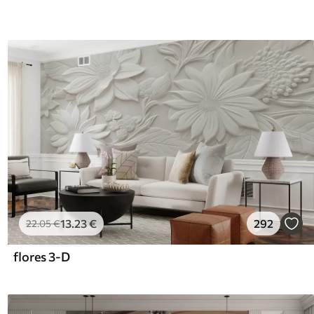
13
.23
€
292
22
.05
€
flores 3-D