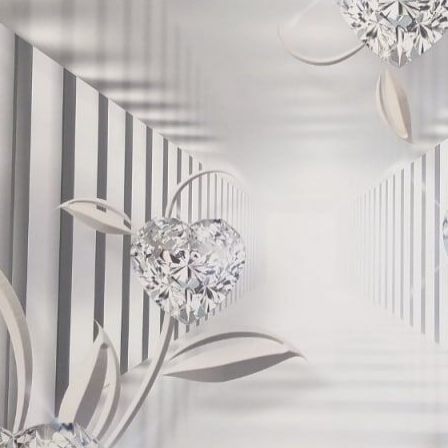
Método de aplicação
Aplicação perfeita
Materiais disponíveis
Standard
Pr
45
.00
56
.
27
.00
€
/m²
Vinil Premium
Pee
65
.00
81
.
39
.00
€
/m²