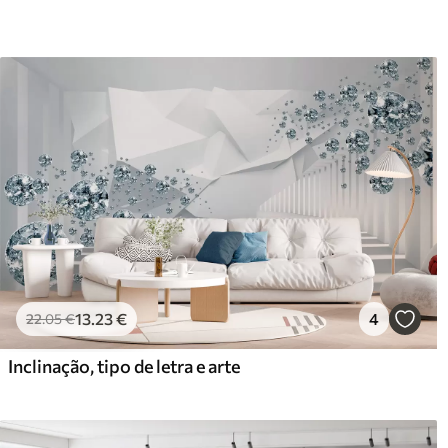
13
.23
€
4
22
.05
€
Inclinação, tipo de letra e arte