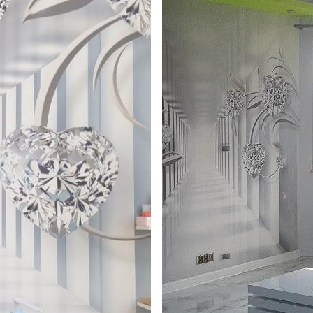
emium
67
34
.00
€
/m²
l and Stick
67
49
.00
€
/m²