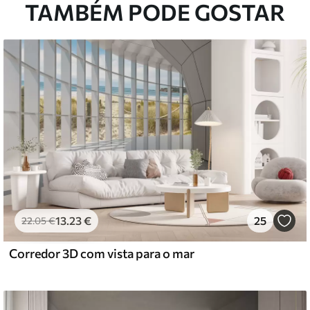
TAMBÉM PODE GOSTAR
13
.23
€
25
22
.05
€
Corredor 3D com vista para o mar