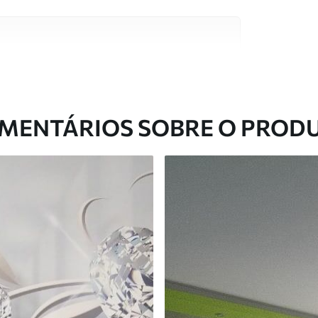
s de alta qualidade, cada um adequado a
entos. Mais informações disponíveis abaixo ou
nalização.
MENTÁRIOS SOBRE O PROD
ntregue em rolos de até 50 cm de largura.
 de verniz e/ou adesivo para papel de parede.
com uma esponja macia. Murais de parede
 podem ser limpos com água.