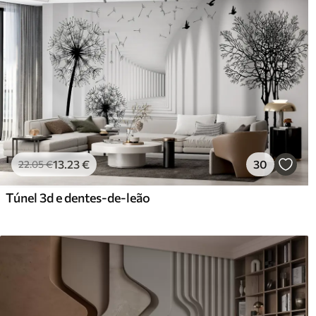
13
.23
€
30
22
.05
€
Túnel 3d e dentes-de-leão