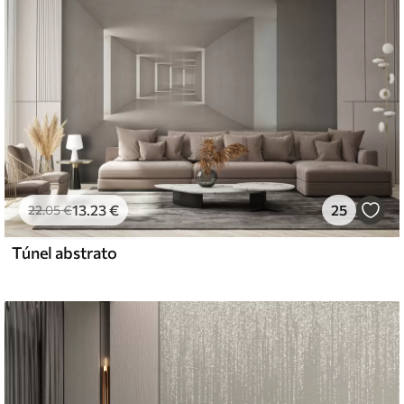
13
.23
€
25
22
.05
€
Túnel abstrato