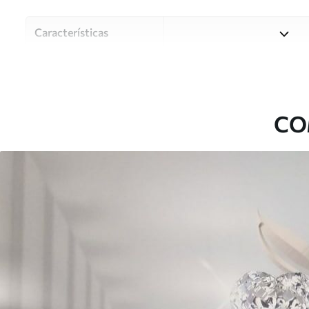
Características
Material
Escolha entre três materiai
diferentes divisões e orçam
durante o processo de perso
CO
Autor
Estúdio de design Uwalls
Número do artigo
u07513
Produção
Impresso sob encomenda e e
Adicionalmente
Disponível com revestimento
Limpeza
Pode ser limpo suavemente 
com revestimento de verniz