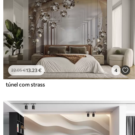
13
.23
€
4
22
.05
€
túnel com strass