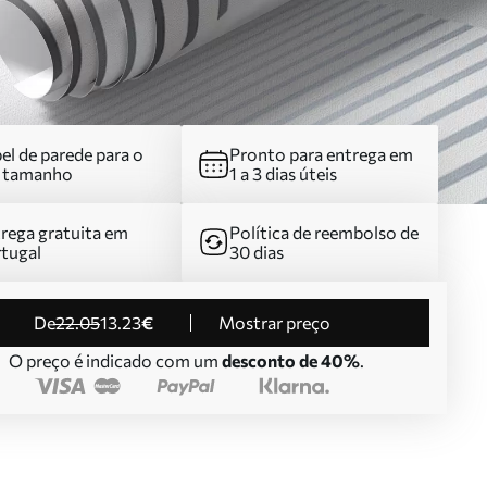
el de parede para o
Pronto para entrega em
u tamanho
1 a 3 dias úteis
rega gratuita em
Política de reembolso de
tugal
30 dias
de
22
.05
13
.23
€
Mostrar preço
O preço é indicado com um
desconto de 40%
.