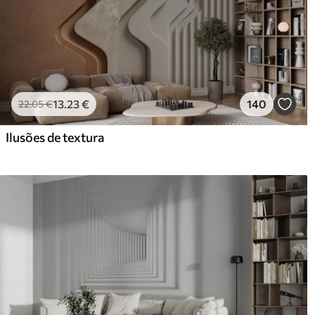
13
.23
€
140
22
.05
€
Ilusões de textura