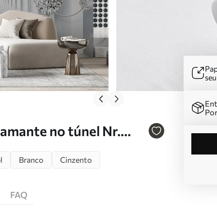
Pap
se
Ent
Por
amante no túnel Nr.
l
Branco
Cinzento
FAQ