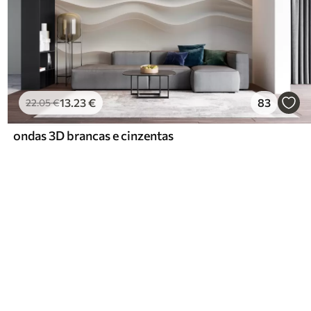
13
.23
€
83
22
.05
€
ondas 3D brancas e cinzentas