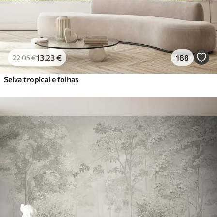
13
.23
€
188
22
.05
€
Selva tropical e folhas