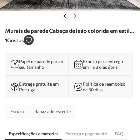
Murais de parede Cabeça de leão colorida em estilo
pop art Nr. u98185
1
Gostos
Papel de parede para o
Pronto para entrega
seu tamanho
em 1 a 3 dias úteis
Entrega gratuita em
Política de reembolso
Portugal
de 30 dias
Escuro
Rapaz adolescente
Especificações e material
Entrega e pagamento
FAQ