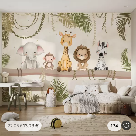
13
.23
€
124
22
.05
€