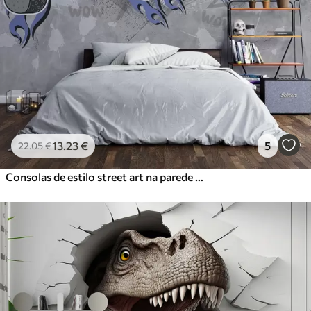
13
.23
€
5
22
.05
€
Consolas de estilo street art na parede grunge