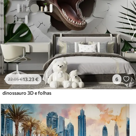
13
.23
€
6
22
.05
€
dinossauro 3D e folhas