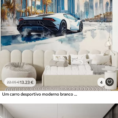
13
.23
€
4
22
.05
€
Um carro desportivo moderno branco a correr contra o fundo de palmeiras e arranha-céus em técnica de aguarela livre