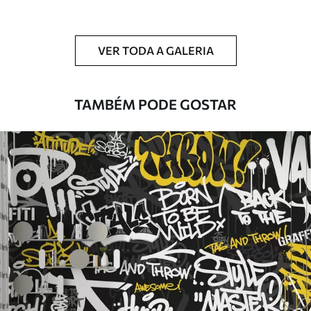
Limpeza
Pode ser limpo suavemente com uma
esponja macia. Murais de parede com
VER TODA A GALERIA
revestimento de verniz podem ser limpos
com água.
TAMBÉM PODE GOSTAR
Método de
Aplicação perfeita
aplicação
Materiais disponíveis
Standard
45
.00
27
.00
€
/m²
Premium
56
.67
34
.00
€
/m²