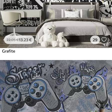
Vinil Premium
65
.00
39
.00
€
/m²
Peel and Stick
81
.67
49
.00
€
/m²
13
.23
€
29
22
.05
€
Grafite