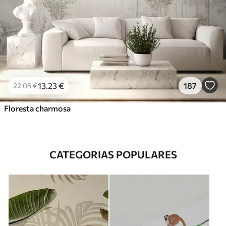
13
.23
€
187
22
.05
€
Floresta charmosa
CATEGORIAS POPULARES