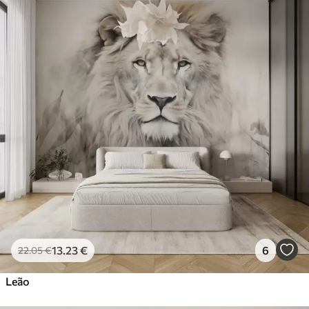
13
.23
€
6
22
.05
€
Leão