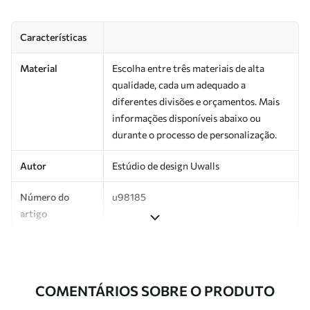
Características
Material
Escolha entre três materiais de alta
qualidade, cada um adequado a
diferentes divisões e orçamentos. Mais
informações disponíveis abaixo ou
durante o processo de personalização.
Autor
Estúdio de design Uwalls
Número do
u98185
artigo
Produção
Impresso sob encomenda e entregue em
rolos de até 50 cm de largura.
COMENTÁRIOS SOBRE O PRODUTO
Adicionalmente
Disponível com revestimento de verniz
e/ou adesivo para papel de parede.