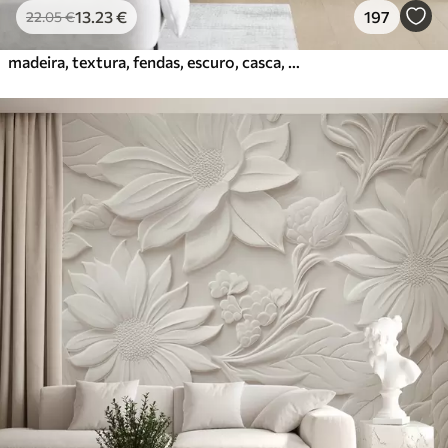
13
.23
€
197
22
.05
€
madeira, textura, fendas, escuro, casca, superfície