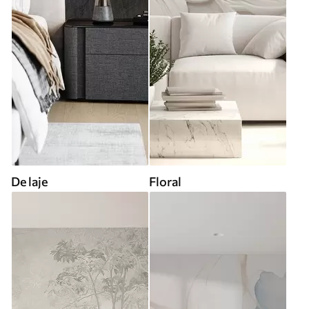
De laje
Floral