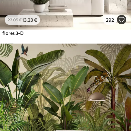
13
.23
€
292
22
.05
€
flores 3-D